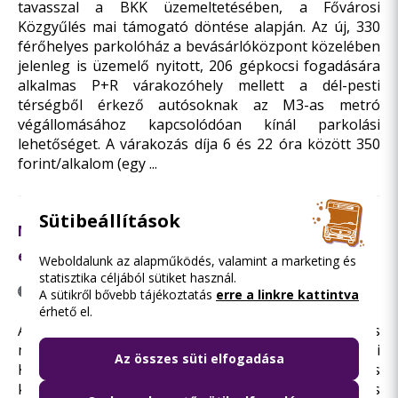
tavasszal a BKK üzemeltetésében, a Fővárosi
Közgyűlés mai támogató döntése alapján. Az új, 330
férőhelyes parkolóház a bevásárlóközpont közelében
jelenleg is üzemelő nyitott, 206 gépkocsi fogadására
alkalmas P+R várakozóhely mellett a dél-pesti
térségből érkező autósoknak az M3-as metró
végállomásához kapcsolódóan kínál parkolási
lehetőséget. A várakozás díja 6 és 22 óra között 350
forint/alkalom (egy ...
Sütibeállítások
Mind a tíz állomás rendelkezik használatbavételi
engedéllyel az M4-e metró vonalán
Weboldalunk az alapműködés, valamint a marketing és
statisztika céljából sütiket használ.
2014.01.28. 17:02
A sütikről bővebb tájékoztatás
erre a linkre kattintva
érhető el.
Az utolsó, Kelenföld vasútállomás megálló is
megkapta a használatbavételi engedélyt a Nemzeti
Az összes süti elfogadása
Közlekedési Hatóságtól, ezzel valamennyi állomás
készen áll az utasforgalmi próbaüzemre. A teljes