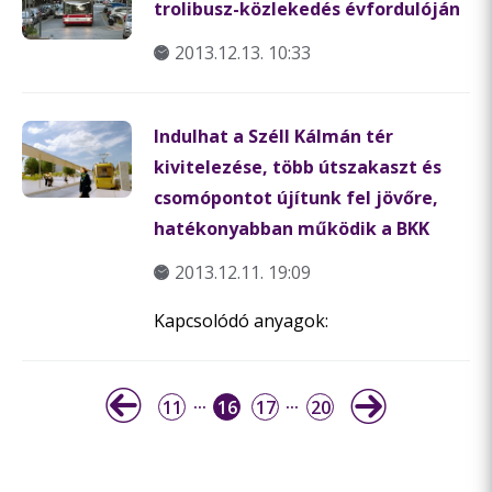
trolibusz-közlekedés évfordulóján
2013.12.13. 10:33
Indulhat a Széll Kálmán tér
kivitelezése, több útszakaszt és
csomópontot újítunk fel jövőre,
hatékonyabban működik a BKK
2013.12.11. 19:09
Kapcsolódó anyagok:
11
16
17
20