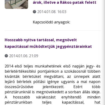
árok, illetve a Rákos-patak felett
2014.01.08. 16:03
Kapcsolódó anyagok:
Hosszabb nyitva tartással, megnövelt
kapacitással működtetjük jegypénztárainkat
2014.01.06. 21:09
2014 első teljes munkahetének első napján jegy- és
bérletértékesítési pontjainkon a szokásosnál többen
kívánták bérletüket megváltani, az ünnepek alatt
lejáró bérletek pótlási igénye ugyanis a mai napon
összesűrűsödve jelentkezett. Ezért több
pénztárunknál is megnövekedett a sorban állás ideje.
A hosszabb várakozást enyhítendő minden
pénztárunkban teljes kapacitással, hat