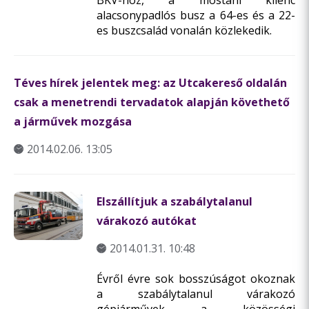
BKV-hoz, a mostani kilenc
alacsonypadlós busz a 64-es és a 22-
es buszcsalád vonalán közlekedik.
Téves hírek jelentek meg: az Utcakereső oldalán
csak a menetrendi tervadatok alapján követhető
a járművek mozgása
2014.02.06. 13:05
Elszállítjuk a szabálytalanul
várakozó autókat
2014.01.31. 10:48
Évről évre sok bosszúságot okoznak
a szabálytalanul várakozó