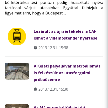
bérletértékesítési ponton pedig hosszított nyitva
tartással várjuk utasainkat. Egyúttal felhívjuk a
figyelmet arra, hogy a Budapest ...
Lezárult az újraértékelés: a CAF
ismét a villamostender nyertese
2013.12.31. 15:38
A Keleti pályaudvar metróállomás
is felkészült az utasforgalmi
próbaüzemre
2013.12.31. 15:30
Az M4-es metró Kálvin téri