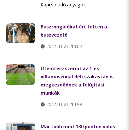
Kapcsolódó anyagok:
Buszrongálókat ért tetten a
buszvezető
2014.01.21. 13:07
Ütemterv szerint az 1-es
villamosvonal déli szakaszán is
megkezdődnek a felújítási
munkák
2014.01.21. 10:58
Már több mint 130 ponton valós