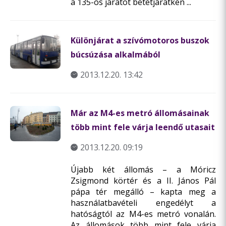
a 135-ös járatot betétjáratkén ...
Különjárat a szívómotoros buszok
búcsúzása alkalmából
2013.12.20. 13:42
Már az M4-es metró állomásainak
több mint fele várja leendő utasait
2013.12.20. 09:19
Újabb két állomás – a Móricz
Zsigmond körtér és a II. János Pál
pápa tér megálló – kapta meg a
használatbavételi engedélyt a
hatóságtól az M4-es metró vonalán.
Az állomások több mint fele várja