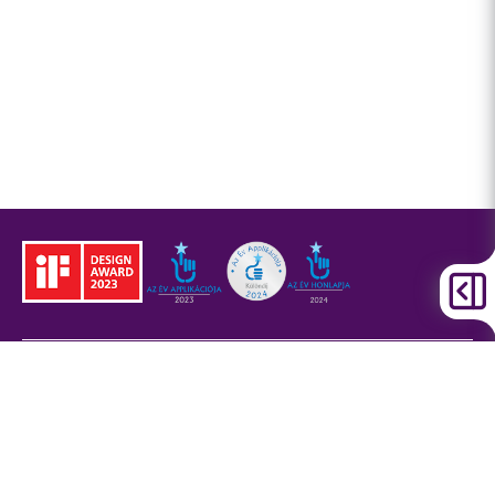
Jogi tudnivalók
BKK
Adatvédelem
ÁSZF
Akadálymentesítési
nyilatkozat
Sütitájékoztató
Jogi nyilatkozat
Fővárosi partnerek
Civil partnerek