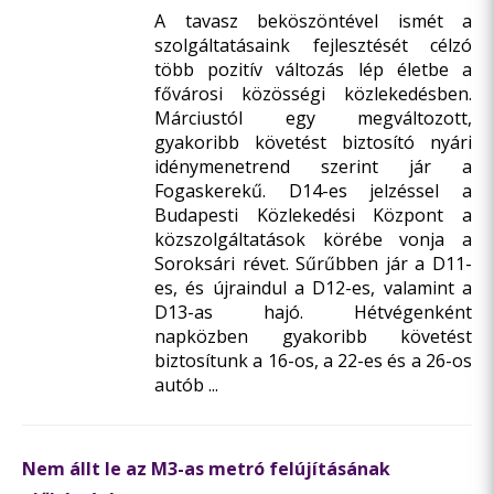
A tavasz beköszöntével ismét a
szolgáltatásaink fejlesztését célzó
több pozitív változás lép életbe a
fővárosi közösségi közlekedésben.
Márciustól egy megváltozott,
gyakoribb követést biztosító nyári
idénymenetrend szerint jár a
Fogaskerekű. D14-es jelzéssel a
Budapesti Közlekedési Központ a
közszolgáltatások körébe vonja a
Soroksári révet. Sűrűbben jár a D11-
es, és újraindul a D12-es, valamint a
D13-as hajó. Hétvégenként
napközben gyakoribb követést
biztosítunk a 16-os, a 22-es és a 26-os
autób ...
Nem állt le az M3-as metró felújításának