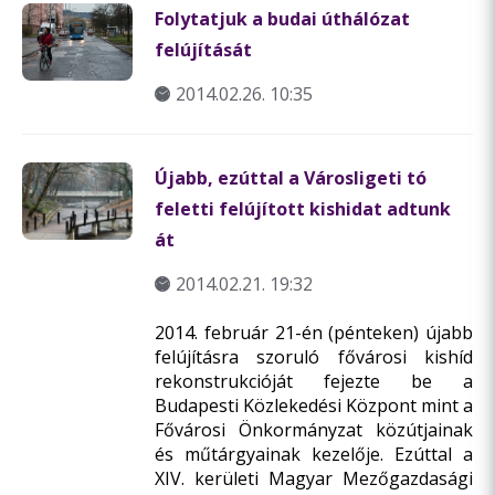
Folytatjuk a budai úthálózat
felújítását
2014.02.26. 10:35
Újabb, ezúttal a Városligeti tó
feletti felújított kishidat adtunk
át
2014.02.21. 19:32
2014. február 21-én (pénteken) újabb
felújításra szoruló fővárosi kishíd
rekonstrukcióját fejezte be a
Budapesti Közlekedési Központ mint a
Fővárosi Önkormányzat közútjainak
és műtárgyainak kezelője. Ezúttal a
XIV. kerületi Magyar Mezőgazdasági