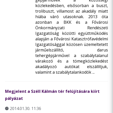
gépjárművek a közösségi
közlekedésben, elsősorban a buszt,
trolibuszt, villamost az akadály miatt
hiába váró utasoknak. 2013 óta
azonban a BKK és a Fővárosi
Önkormányzati Rendészeti
Igazgatóság közötti együttműködés
alapján a Fővárosi Katasztrófavédelmi
Igazgatósággal közösen üzemeltetett
járműelszállító, darus
tehergépjárművel a szabálytalanul
várakozó és a tömegközlekedést
akadályozó autókat elszállítjuk,
valamint a szabálytalankodók ...
Megjelent a Széll Kálmán tér felújítására kiírt
pályázat
2014.01.30. 11:36