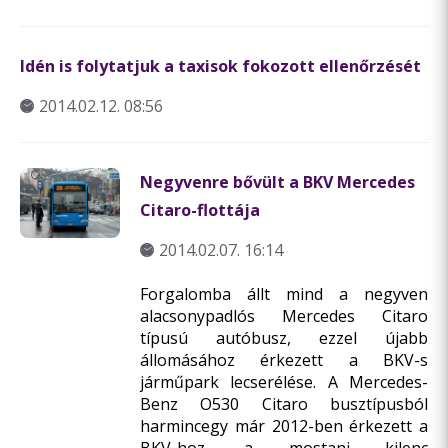
Idén is folytatjuk a taxisok fokozott ellenőrzését
2014.02.12. 08:56
Negyvenre bővült a BKV Mercedes
Citaro-flottája
2014.02.07. 16:14
Forgalomba állt mind a negyven
alacsonypadlós ­­­­Mercedes Citaro
típusú autóbusz, ezzel újabb
állomásához érkezett a BKV-s
járműpark lecserélése. A Mercedes-
Benz O530 Citaro busztípusból
harmincegy már 2012-ben érkezett a