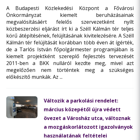
A Budapesti Közlekedési Központ a Fővárosi
Önkormányzat kiemelt beruházásainak
megvalósításáért felelős szervezetként nyílt
közbeszerzési eljárást írt ki a Széll Kálmán tér teljes
körű átépítésének, felújításának kivitelezésére. A Széll
Kálmán tér felújítását korábban több éven át ígérték,
de a Tarlós István főpolgármester programjában is
kiemelt projektként szereplő fejlesztés tervezését
2011-ben a BKK nulláról kezdte meg, mivel azt
megelőzően nem történtek meg a szükséges
előkészítő munkák. Az ...
Változik a parkolási rendelet:
március közepétől újra védett
övezet a Városház utca, változnak
a mozgáskorlátozott igazolványok
használatának feltételei