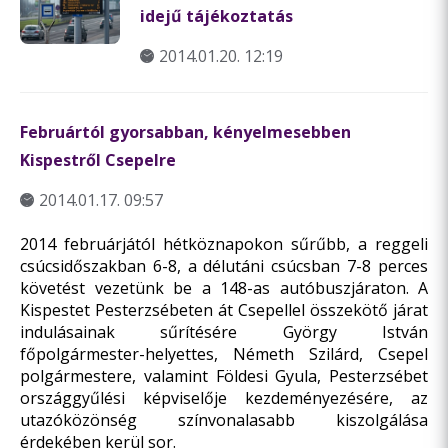
idejű tájékoztatás
2014.01.20. 12:19
Februártól gyorsabban, kényelmesebben
Kispestről Csepelre
2014.01.17. 09:57
2014 februárjától hétköznapokon sűrűbb, a reggeli
csúcsidőszakban 6-8, a délutáni csúcsban 7-8 perces
követést vezetünk be a 148-as autóbuszjáraton. A
Kispestet Pesterzsébeten át Csepellel összekötő járat
indulásainak sűrítésére György István
főpolgármester-helyettes, Németh Szilárd, Csepel
polgármestere, valamint Földesi Gyula, Pesterzsébet
országgyűlési képviselője kezdeményezésére, az
utazóközönség színvonalasabb kiszolgálása
érdekében kerül sor.