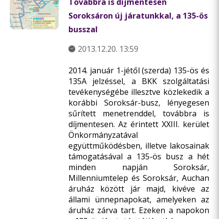
Továbbra is díjmentesen
Soroksáron új járatunkkal, a 135-ös
busszal
2013.12.20. 13:59
2014. január 1-jétől (szerda) 135-ös és
135A jelzéssel, a BKK szolgáltatási
tevékenységébe illesztve közlekedik a
korábbi Soroksár-busz, lényegesen
sűrített menetrenddel, továbbra is
díjmentesen. Az érintett XXIII. kerület
Önkormányzatával
együttműködésben, illetve lakosainak
támogatásával a 135-ös busz a hét
minden napján Soroksár,
Millenniumtelep és Soroksár, Auchan
áruház között jár majd, kivéve az
állami ünnepnapokat, amelyeken az
áruház zárva tart. Ezeken a napokon