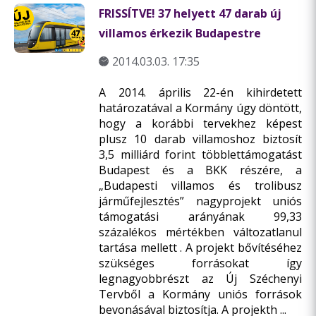
FRISSÍTVE! 37 helyett 47 darab új
villamos érkezik Budapestre
2014.03.03. 17:35
A 2014. április 22-én kihirdetett
határozatával a Kormány úgy döntött,
hogy a korábbi tervekhez képest
plusz 10 darab villamoshoz biztosít
3,5 milliárd forint többlettámogatást
Budapest és a BKK részére, a
„Budapesti villamos és trolibusz
járműfejlesztés” nagyprojekt uniós
támogatási arányának 99,33
százalékos mértékben változatlanul
tartása mellett . A projekt bővítéséhez
szükséges forrásokat így
legnagyobbrészt az Új Széchenyi
Tervből a Kormány uniós források
bevonásával biztosítja. A projekth ...