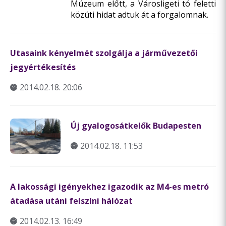
Múzeum előtt, a Városligeti tó feletti
közúti hidat adtuk át a forgalomnak.
Utasaink kényelmét szolgálja a járművezetői
jegyértékesítés
2014.02.18. 20:06
Új gyalogosátkelők Budapesten
2014.02.18. 11:53
A lakossági igényekhez igazodik az M4-es metró
átadása utáni felszíni hálózat
2014.02.13. 16:49