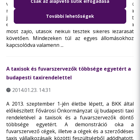
Csak az alapvető sütik elfogadása
vonal ideiglenes használatbavételi engedélyének
megszerzéséhez az állomásokon kívül a
További lehetőségek
járműtelephez is meg kellett szerezni a szükséges két
engedélyt, és az alagútnak is meg kell kapnia azt a
most zajló, utasok nélküli tesztek sikeres lezárását
követően. Mindezeken túl az egyes állomásokhoz
kapcsolódva valamenn ...
A taxisok és fuvarszervezők többsége egyetért a
budapesti taxirendelettel
2014.01.23. 14:31
A 2013. szeptember 1-jén életbe lépett, a BKK által
előkészített Fővárosi Önkormányzat új budapesti taxi
rendeletével a taxisok és a fuvarszervezők döntő
többsége egyetért. A demonstráció oka a
fuvarszervező cégek, illetve a cégek és a szerződéses
taxis vállalkozásaik közötti feszültségből adódhatott.