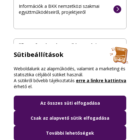
Információk a BKK nemzetközi szakmai
együttműködéseiről, projektjeiről
"Data for developers" kutatási
együttműködési program
Sütibeállítások
Egyetemi hallgató, kutató, fejlesztő vagy?
Weboldalunk az alapműködés, valamint a marketing és
Nagyvolumenű adatokhoz nyújtunk
statisztika céljából sütiket használ.
hozzáférést!
A sütikről bővebb tájékoztatás
erre a linkre kattintva
érhető el.
Az összes süti elfogadása
Csak az alapvető sütik elfogadása
További lehetőségek