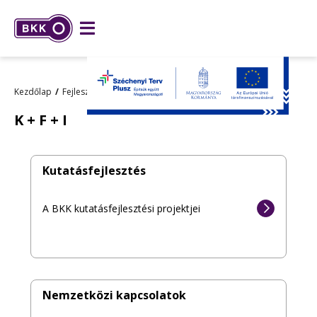
Kezdőlap
Fejlesztések
K + F + I
K + F + I
Kutatásfejlesztés
A BKK kutatásfejlesztési projektjei
Nemzetközi kapcsolatok