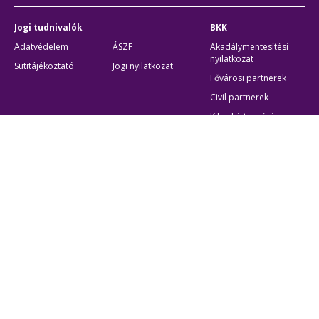
Jogi tudnivalók
BKK
Adatvédelem
ÁSZF
Akadálymentesítési
nyilatkozat
Sütitájékoztató
Jogi nyilatkozat
Fővárosi partnerek
Civil partnerek
Kiberbiztonsági
auditigazolás
Egyéb
Átláthatóság
Oldaltérkép
Akadálymentes beállítások
Sütibeállítások
BKK Budapesti Közlekedési Központ
Zártkörűen Működő Részvénytársaság
Cégjegyzékszám:
01-10-046840
Cím:
1075 Budapest, Rumbach Sebestyén utca 19-21
Telefon:
+36 1 3 255 255