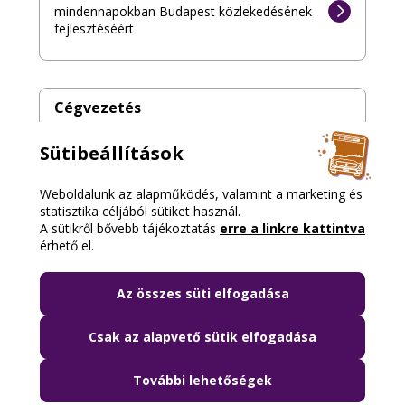
mindennapokban Budapest közlekedésének
fejlesztéséért
Cégvezetés
Sütibeállítások
A BKK vezetői, igazgatósága,
felügyelőbizottsága
Weboldalunk az alapműködés, valamint a marketing és
statisztika céljából sütiket használ.
A sütikről bővebb tájékoztatás
erre a linkre kattintva
érhető el.
Az összes süti elfogadása
Csak az alapvető sütik elfogadása
További lehetőségek