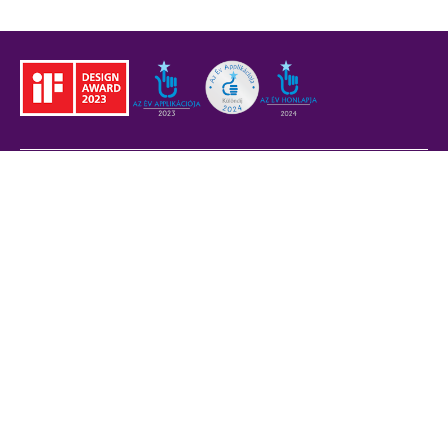
Jogi tudnivalók
BKK
Adatvédelem
ÁSZF
Akadálymentesítési
nyilatkozat
Sütitájékoztató
Jogi nyilatkozat
Fővárosi partnerek
Civil partnerek
Kiberbiztonsági
auditigazolás
Egyéb
Átláthatóság
Oldaltérkép
Akadálymentes beállítások
Sütibeállítások