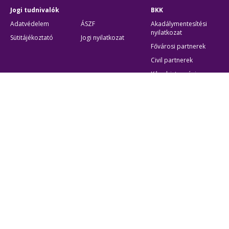
Jogi tudnivalók
BKK
Adatvédelem
ÁSZF
Akadálymentesítési
nyilatkozat
Sütitájékoztató
Jogi nyilatkozat
Fővárosi partnerek
Civil partnerek
Kiberbiztonsági
auditigazolás
Egyéb
Átláthatóság
Oldaltérkép
Akadálymentes beállítások
Sütibeállítások
BKK Budapesti Közlekedési Központ
Zártkörűen Működő Részvénytársaság
Cégjegyzékszám:
01-10-046840
Cím:
1075 Budapest, Rumbach Sebestyén utca 19-21
Telefon:
+36 1 3 255 255
E-mail:
bkk@bkk.hu