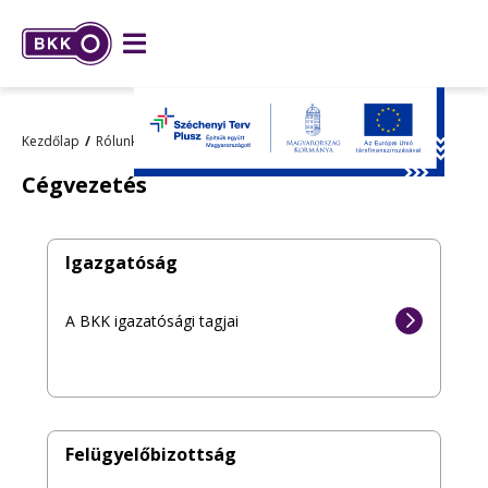
Kezdőlap
Rólunk
Magunkról
Cégvezetés
Cégvezetés
Igazgatóság
A BKK igazatósági tagjai
Felügyelőbizottság