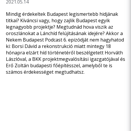
2021.05.14
Mindig érdekeltek Budapest legismertebb hidjának
titkai? Kíváncsi vagy, hogy zajlik Budapest egyik
legnagyobb projektje? Megtudnád hova viszik az
oroszlánokat a Lánchíd felújításának idejére? Akkor a
Nekem Budapest Podcast 6. epizódját nem hagyhatod
ki: Borsi Dávid a rekonstrukció miatt mintegy 18
hónapra elzárt híd történetéről beszélgetett Horváth
Lászlóval, a BKK projektmegvalósítási igazgatójával és
Erő Zoltán budapesti főépítésszel, amelyből te is
számos érdekességet megtudhatsz.