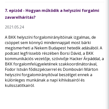
7. epizód - Hogyan működik a helyszíni forgalmi
zavarelhárítás?
2021.05.24
A BKK helyszíni forgalomirányítóinak izgalmas, de
csöppet sem könnyű mindennapjait most bárki
megismerheti a Nekem Budapest hetedik adásából. A
podcast legfrissebb részében Borsi Dávid, a BKK
kommunikációs vezetője, szóvivője Hacker Árpáddal, a
BKK forgalomfelügyeletének szakkoordinátorával,
Fodor István fődiszpécserrel és Dombovári Márton
helyszíni forgalomirányítóval beszélget ennek a
különleges munkának a napi kihívásairól és
kulisszatitkairól.