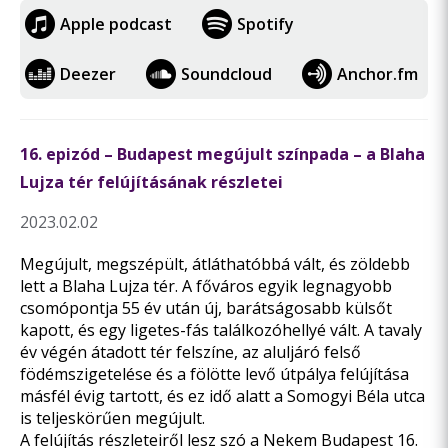
Apple podcast
Spotify
Deezer
Soundcloud
Anchor.fm
16. epizód – Budapest megújult színpada – a Blaha
Lujza tér felújításának részletei
2023.02.02
Megújult, megszépült, átláthatóbbá vált, és zöldebb
lett a Blaha Lujza tér. A főváros egyik legnagyobb
csomópontja 55 év után új, barátságosabb külsőt
kapott, és egy ligetes-fás találkozóhellyé vált. A tavaly
év végén átadott tér felszíne, az aluljáró felső
födémszigetelése és a fölötte levő útpálya felújítása
másfél évig tartott, és ez idő alatt a Somogyi Béla utca
is teljeskörűen megújult.
A felújítás részleteiről lesz szó a Nekem Budapest 16.