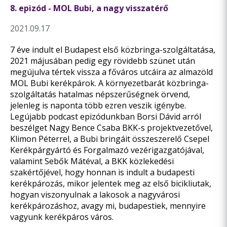
8. epizód - MOL Bubi, a nagy visszatérő
2021.09.17
7 éve indult el Budapest első közbringa-szolgáltatása,
2021 májusában pedig egy rövidebb szünet után
megújulva tértek vissza a főváros utcáira az almazöld
MOL Bubi kerékpárok. A környezetbarát közbringa-
szolgáltatás hatalmas népszerűségnek örvend,
jelenleg is naponta több ezren veszik igénybe.
Legújabb podcast epizódunkban Borsi Dávid arról
beszélget Nagy Bence Csaba BKK-s projektvezetővel,
Klimon Péterrel, a Bubi bringáit összeszerelő Csepel
Kerékpárgyártó és Forgalmazó vezérigazgatójával,
valamint Sebők Mátéval, a BKK közlekedési
szakértőjével, hogy honnan is indult a budapesti
kerékpározás, mikor jelentek meg az első bicikliutak,
hogyan viszonyulnak a lakosok a nagyvárosi
kerékpározáshoz, avagy mi, budapestiek, mennyire
vagyunk kerékpáros város.