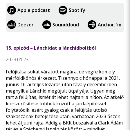
Apple podcast
Spotify
Deezer
Soundcloud
Anchor.fm
15. epizód – Lánchidat a lánchídboltból
2023.01.23
Felújítása sokat váratott magára, de végre komoly
mérföldkőhöz érkezett. Tizennyolc hónappal a 2021.
június 16-ai teljes lezárás után tavaly decemberben
megnyílt a Lánchíd megújult útpályája. Ugyan még
tart a felújítás, ismét át lehet hajtani a hídon. Az átkelő
korszerűsítése többek között a járdaépítéssel
folytatódik, ezért gyalog csak a felújítás utolsó
szakaszának befejezése után, várhatóan 2023 őszén
lehet átjutni rajta. Addig a BKK buszaival a Clark Ádám
tér és a Széchenyi István tér között – mindkét