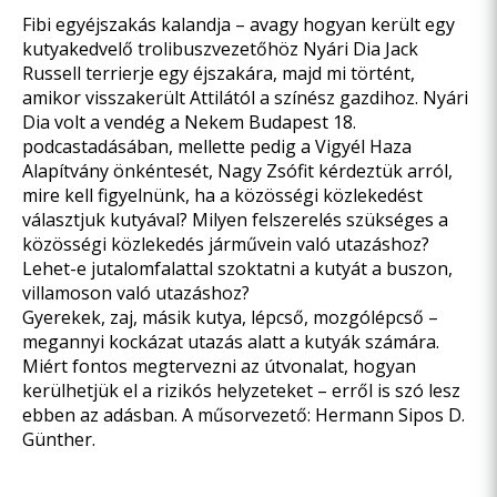
Fibi egyéjszakás kalandja – avagy hogyan került egy
kutyakedvelő trolibuszvezetőhöz Nyári Dia Jack
Russell terrierje egy éjszakára, majd mi történt,
amikor visszakerült Attilától a színész gazdihoz. Nyári
Dia volt a vendég a Nekem Budapest 18.
podcastadásában, mellette pedig a Vigyél Haza
Alapítvány önkéntesét, Nagy Zsófit kérdeztük arról,
mire kell figyelnünk, ha a közösségi közlekedést
választjuk kutyával? Milyen felszerelés szükséges a
közösségi közlekedés járművein való utazáshoz?
Lehet-e jutalomfalattal szoktatni a kutyát a buszon,
villamoson való utazáshoz?
Gyerekek, zaj, másik kutya, lépcső, mozgólépcső –
megannyi kockázat utazás alatt a kutyák számára.
Miért fontos megtervezni az útvonalat, hogyan
kerülhetjük el a rizikós helyzeteket – erről is szó lesz
ebben az adásban. A műsorvezető: Hermann Sipos D.
Günther.