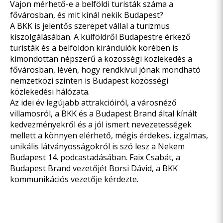
Vajon mérhető-e a belföldi turisták száma a
fővárosban, és mit kínál nekik Budapest?
A BKK is jelentős szerepet vállal a turizmus
kiszolgálásában. A külföldről Budapestre érkező
turisták és a belföldön kirándulók körében is
kimondottan népszerű a közösségi közlekedés a
fővárosban, lévén, hogy rendkívül jónak mondható
nemzetközi szinten is Budapest közösségi
közlekedési hálózata.
Az idei év legújabb attrakcióiról, a városnéző
villamosról, a BKK és a Budapest Brand által kínált
kedvezményekről és a jól ismert nevezetességek
mellett a könnyen elérhető, mégis érdekes, izgalmas,
unikális látványosságokról is szó lesz a Nekem
Budapest 14. podcastadásában. Faix Csabát, a
Budapest Brand vezetőjét Borsi Dávid, a BKK
kommunikációs vezetője kérdezte.