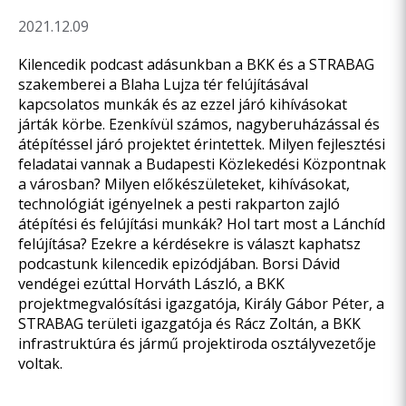
2021.12.09
Kilencedik podcast adásunkban a BKK és a STRABAG
szakemberei a Blaha Lujza tér felújításával
kapcsolatos munkák és az ezzel járó kihívásokat
járták körbe. Ezenkívül számos, nagyberuházással és
átépítéssel járó projektet érintettek. Milyen fejlesztési
feladatai vannak a Budapesti Közlekedési Központnak
a városban? Milyen előkészületeket, kihívásokat,
technológiát igényelnek a pesti rakparton zajló
átépítési és felújítási munkák? Hol tart most a Lánchíd
felújítása? Ezekre a kérdésekre is választ kaphatsz
podcastunk kilencedik epizódjában. Borsi Dávid
vendégei ezúttal Horváth László, a BKK
projektmegvalósítási igazgatója, Király Gábor Péter, a
STRABAG területi igazgatója és Rácz Zoltán, a BKK
infrastruktúra és jármű projektiroda osztályvezetője
voltak.