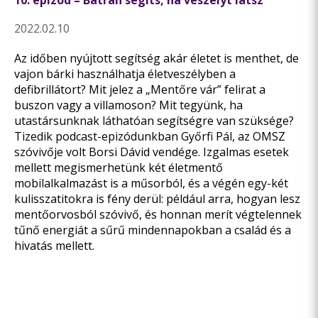
10. epizód – Bátran segíts, ha veszélyt látsz
2022.02.10
Az időben nyújtott segítség akár életet is menthet, de
vajon bárki használhatja életveszélyben a
defibrillátort? Mit jelez a „Mentőre vár” felirat a
buszon vagy a villamoson? Mit tegyünk, ha
utastársunknak láthatóan segítségre van szüksége?
Tizedik podcast-epizódunkban Győrfi Pál, az OMSZ
szóvivője volt Borsi Dávid vendége. Izgalmas esetek
mellett megismerhetünk két életmentő
mobilalkalmazást is a műsorból, és a végén egy-két
kulisszatitokra is fény derül: például arra, hogyan lesz
mentőorvosból szóvivő, és honnan merít végtelennek
tűnő energiát a sűrű mindennapokban a család és a
hivatás mellett.