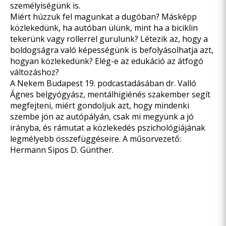
személyiségünk is.
Miért húzzuk fel magunkat a dugóban? Másképp
közlekedünk, ha autóban ülünk, mint ha a biciklin
tekerünk vagy rollerrel gurulunk? Létezik az, hogy a
boldogságra való képességünk is befolyásolhatja azt,
hogyan közlekedünk? Elég-e az edukáció az átfogó
változáshoz?
A Nekem Budapest 19. podcastadásában dr. Valló
Ágnes belgyógyász, mentálhigiénés szakember segít
megfejteni, miért gondoljuk azt, hogy mindenki
szembe jön az autópályán, csak mi megyünk a jó
irányba, és rámutat a közlekedés pszichológiájának
legmélyebb összefüggéseire. A műsorvezető:
Hermann Sipos D. Günther.