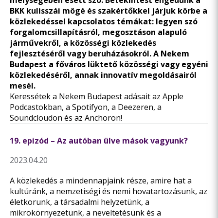
mélységében esett szó. Betekintést engedünk a
BKK kulisszái mögé és szakértőkkel járjuk körbe a
közlekedéssel kapcsolatos témákat: legyen szó
forgalomcsillapításról, megosztáson alapuló
járművekről, a közösségi közlekedés
fejlesztéséről vagy beruházásokról. A Nekem
Budapest a főváros lüktető közösségi vagy egyéni
közlekedéséről, annak innovatív megoldásairól
mesél.
Keressétek a Nekem Budapest adásait az
Apple
Podcastokban
, a
Spotifyon
, a
Deezeren
, a
Soundcloudon
és az
Anchoron
!
19. epizód – Az autóban ülve mások vagyunk?
2023.04.20
A közlekedés a mindennapjaink része, amire hat a
kultúránk, a nemzetiségi és nemi hovatartozásunk, az
életkorunk, a társadalmi helyzetünk, a
mikrokörnyezetünk, a neveltetésünk és a