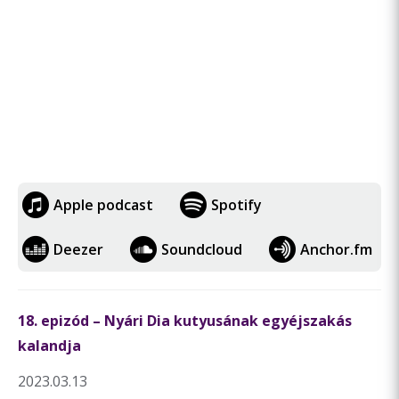
Apple podcast
Spotify
Deezer
Soundcloud
Anchor.fm
18. epizód – Nyári Dia kutyusának egyéjszakás
kalandja
2023.03.13