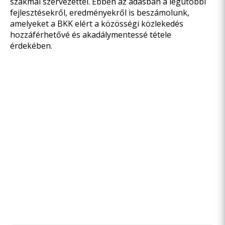
szakmai szervezettel. Ebben az adásban a legutóbbi
fejlesztésekről, eredményekről is beszámolunk,
amelyeket a BKK elért a közösségi közlekedés
hozzáférhetővé és akadálymentessé tétele
érdekében.