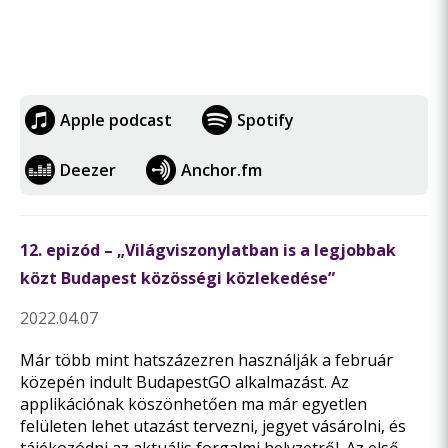
Apple podcast
Spotify
Deezer
Anchor.fm
12. epizód – „Világviszonylatban is a legjobbak
közt Budapest közösségi közlekedése”
2022.04.07
Már több mint hatszázezren használják a február
közepén indult BudapestGO alkalmazást. Az
applikációnak köszönhetően ma már egyetlen
felületen lehet utazást tervezni, jegyet vásárolni, és