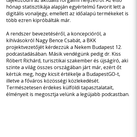
tájékozódni az aktuális forgalmi helyzetről. Az első
hónap statisztikája alapján egyértelmű favorit lett a
digitális vonaljegy, emellett az időalapú termékeket is
több ezren kipróbálták már.
A rendszer bevezetéséről, a koncepcióról, a
kihívásokról Nagy Bence Csabát, a BKK
projektvezetőjét kérdezzük a Nekem Budapest 12.
podcastadásában. Másik vendégünk pedig dr. Kiss
Róbert Richárd, turisztikai szakember és újságíró, aki
szinte a világ összes országában járt már, ezért őt
kértük meg, hogy kicsit értékelje a BudapestGO-t,
illetve a főváros közösségi közlekedését.
Természetesen érdekes külföldi tapasztalatait,
élményeit is megosztja velünk a legújabb podcastban.