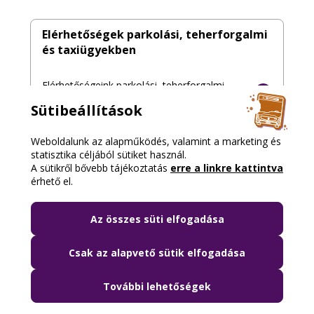
Elérhetőségek parkolási, teherforgalmi
és taxiügyekben
Elérhetőségeink parkolási, teherforgalmi
hozzájárulási, taxis ügyekben
Sütibeállítások
Weboldalunk az alapműködés, valamint a marketing és
statisztika céljából sütiket használ.
Talált tárgyak
A sütikről bővebb tájékoztatás
erre a linkre kattintva
érhető el.
Itt keress minket, ha elvesztetted a
telefonodat, az irataidat, vagy bármi mást
Az összes süti elfogadása
Csak az alapvető sütik elfogadása
Budapest Közút
További lehetőségek