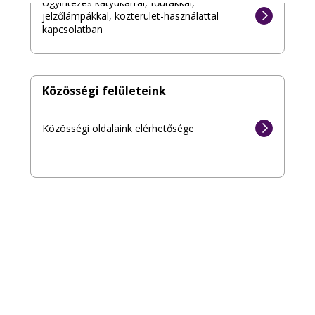
Ügyintézés kátyúkárral, főütakkal,
jelzőlámpákkal, közterület-használattal
kapcsolatban
Közösségi felületeink
Közösségi oldalaink elérhetősége