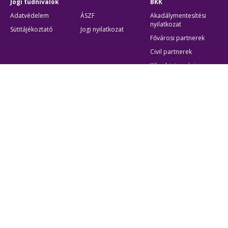
Jogi tudnivalók
BKK
Adatvédelem
ÁSZF
Akadálymentesítési
nyilatkozat
Sütitájékoztató
Jogi nyilatkozat
Fővárosi partnerek
Civil partnerek
Kiberbiztonsági
auditigazolás
Egyéb
Átláthatóság
Oldaltérkép
Akadálymentes beállítások
Sütibeállítások
BKK Budapesti Közlekedési Központ
Zártkörűen Működő Részvénytársaság
Cégjegyzékszám:
01-10-046840
Cím:
1075 Budapest, Rumbach Sebestyén utca 19-21
Telefon:
+36 1 3 255 255
E-mail:
bkk@bkk.hu