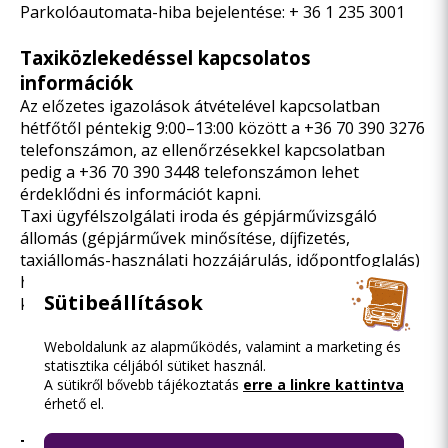
Parkolóautomata-hiba bejelentése:
+ 36 1 235 3001
Taxiközlekedéssel kapcsolatos
információk
Az előzetes igazolások átvételével kapcsolatban
hétfőtől péntekig 9:00–13:00 között a
+36 70 390 3276
telefonszámon, az ellenőrzésekkel kapcsolatban
pedig a
+36 70 390 3448
telefonszámon lehet
érdeklődni és információt kapni.
Taxi ügyfélszolgálati iroda és gépjárművizsgáló
állomás (gépjárművek minősítése, díjfizetés,
taxiállomás-használati hozzájárulás, időpontfoglalás)
hétfőtől csütörtöki 7:45–16:00, pénteken 7:45–13:30
Sütibeállítások
között:
E-mail:
taxi
bkk.hu
,
Weboldalunk az alapműködés, valamint a marketing és
telefon:
+36 70 456 9397
statisztika céljából sütiket használ.
A sütikről bővebb tájékoztatás
személyes ügyintézés:
1087 Budapest,
erre a linkre kattintva
érhető el.
Asztalos Sándor út 16.
Telefonszám:
+36 1 776 61 00
, hívható: