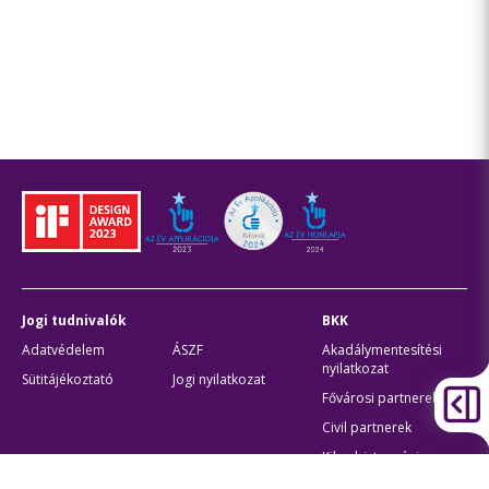
Jogi tudnivalók
BKK
Adatvédelem
ÁSZF
Akadálymentesítési
nyilatkozat
Sütitájékoztató
Jogi nyilatkozat
Fővárosi partnerek
Civil partnerek
Kiberbiztonsági
auditigazolás