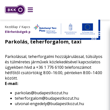
Kezdőlap
Kapcsolat
Elérhetőségek parkolási, teherforgalmi és taxiügyekben
Parkolás, teherforgalom, taxi
Parkolással, teherforgalmi hozzájárulással, túlsúlyos
és túlméretes járművek közlekedésével kapcsolatos
ügyekben hívd a
+36 1 776 6100
telefonszámot
hétfőtől csütörtökig 8:00–16:00, pénteken 8:00–14:00
között.
E-mail:
parkolas
budapestkozut.hu
teherforgalom
budapestkozut.hu
utvonal-engedely
budapestkozut.hu