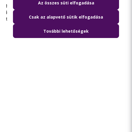
Az összes süti elfogadása
Ha a BKK panaszkezelési eljárását nem tartod
kielégítőnek, kérjük olvasd el a
jogorvoslati
Csak az alapvető sütik elfogadása
tájékoztatót
.
További lehetőségek