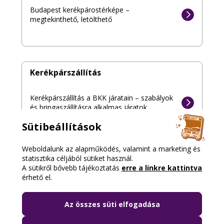
Budapest kerékpárostérképe –
megtekinthető, letölthető
Kerékpárszállítás
Kerékpárszállítás a BKK járatain – szabályok
és bringaszállításra alkalmas járatok
Sütibeállítások
Weboldalunk az alapműködés, valamint a marketing és
statisztika céljából sütiket használ.
Közlekedési tanácsok
A sütikről bővebb tájékoztatás
erre a linkre kattintva
érhető el.
Figyeljünk egymásra az utakon kerékpározás
közben is!
Az összes süti elfogadása