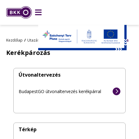
Kezdőlap
Utazási információk
Aktív közlekedés
Kerékpározás
Kerékpározás
Útvonaltervezés
BudapestGO útvonaltervezés kerékpárral
Térkép