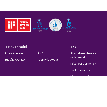
Jogi tudnivalók
BKK
Adatvédelem
ÁSZF
Akadálymentesítési
nyilatkozat
Sütitájékoztató
Jogi nyilatkozat
Fővárosi partnerek
Civil partnerek
Kiberbiztonsági
auditigazolás
Egyéb
Átláthatóság
Oldaltérkép