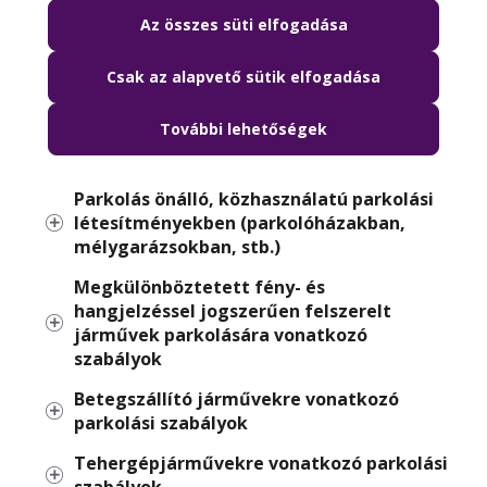
Melyek azok a Fővárosi Önkormányzat
Az összes süti elfogadása
tulajdonában álló közterületek az egyes
kerületekben, ahol érvényesek az adott
Csak az alapvető sütik elfogadása
kerület által kiadott lakossági parkolási
hozzájárulások?
További lehetőségek
P+R parkolási lehetőségek
Parkolás önálló, közhasználatú parkolási
létesítményekben (parkolóházakban,
mélygarázsokban, stb.)
Megkülönböztetett fény- és
hangjelzéssel jogszerűen felszerelt
járművek parkolására vonatkozó
szabályok
Betegszállító járművekre vonatkozó
parkolási szabályok
Tehergépjárművekre vonatkozó parkolási