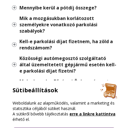
Mennyibe kerül a pótdíj összege?
Mik a mozgásukban korlátozott
személyekre vonatkozó parkolási
szabályok?
Kell-e parkolási díjat fizetnem, ha zöld a
rendszámom?
Közösségi autómegosztó szolgáltató
által üzemeltetett gépjármű esetén kell-
e parkolási díjat fizetni?
Melyek azok a Fővárosi Önkormányzat
tulajdonában álló közterületek, ahol
Sütibeállítások
érvényesek a gazdálkodói várakozási
hozzájárulások?
Weboldalunk az alapműködés, valamint a marketing és
statisztika céljából sütiket használ.
Mit jelentek a kizárólagos lakossági
A sütikről bővebb tájékoztatás
erre a linkre kattintva
parkolóhelyek és milyen feltételekkel
érhető el.
parkolhatok ott?