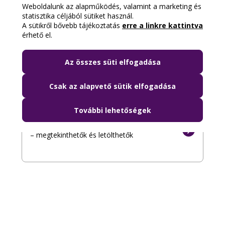
Weboldalunk az alapműködés, valamint a marketing és
Forgalmi hírek: előre tervezett
statisztika céljából sütiket használ.
változások
A sütikről bővebb tájékoztatás
erre a linkre kattintva
érhető el.
A BKK forgalmi hírei a közúti és a közösségi
közlekedés előre tervezett változásairól
Az összes süti elfogadása
Csak az alapvető sütik elfogadása
Térképek
További lehetőségek
Áttekintő, részletes és csomóponti térképek
– megtekinthetők és letölthetők