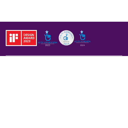
Jogi tudnivalók
BKK
Adatvédelem
ÁSZF
Akadálymentesítési
nyilatkozat
Sütitájékoztató
Jogi nyilatkozat
Fővárosi partnerek
Civil partnerek
Kiberbiztonsági
auditigazolás
Egyéb
Átláthatóság
Oldaltérkép