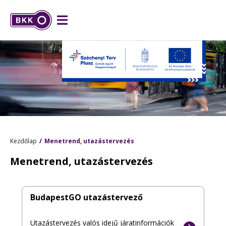
Kezdőlap
Menetrend, utazástervezés
Menetrend, utazástervezés
BudapestGO utazástervező
Utazástervezés valós idejű járatinformációk