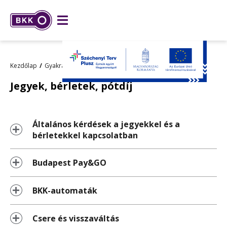
Kezdőlap
Gyakran ismételt kérdések
Jegyek, bérletek, pótdíj
Jegyek, bérletek, pótdíj
Általános kérdések a jegyekkel és a
bérletekkel kapcsolatban
Budapest Pay&GO
BKK-automaták
Csere és visszaváltás