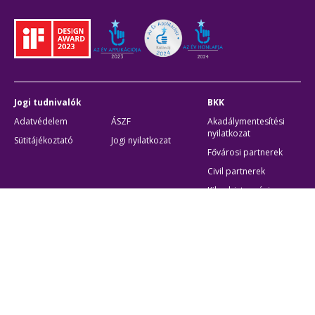
Jogi tudnivalók
BKK
Adatvédelem
ÁSZF
Akadálymentesítési
nyilatkozat
Sütitájékoztató
Jogi nyilatkozat
Fővárosi partnerek
Civil partnerek
Kiberbiztonsági
auditigazolás
Egyéb
Átláthatóság
Oldaltérkép
Akadálymentes beállítások
Sütibeállítások