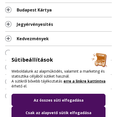
Budapest Kártya
Jegyérvényesítés
Kedvezmények
Pótdíjazás
Sütibeállítások
Sziget Diákbérlet by BudapestGO
Weboldalunk az alapműködés, valamint a marketing és
statisztika céljából sütiket használ.
A sütikről bővebb tájékoztatás
erre a linkre kattintva
Üzleti ügyfeleknek
érhető el.
Mobiljegyalkalmazások
Az összes süti elfogadása
Csak az alapvető sütik elfogadása