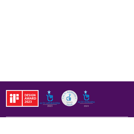
Jogi tudnivalók
BKK
Adatvédelem
ÁSZF
Akadálymentesítési