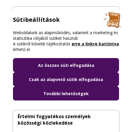
Vak és látássérült személyek közösségi
Sütibeállítások
közlekedése
Weboldalunk az alapműködés, valamint a marketing és
Így segítjük a vak és látássérült személyek
statisztika céljából sütiket használ.
közlekedését Budapesten
A sütikről bővebb tájékoztatás
erre a linkre kattintva
érhető el.
Autista személyek közösségi
Az összes süti elfogadása
közlekedése
Csak az alapvető sütik elfogadása
Így segítjük az autista személyek
közlekedését Budapesten
További lehetőségek
Értelmi fogyatékos személyek
közösségi közlekedése