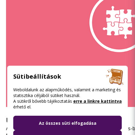
Sütibeállítások
Weboldalunk az alapműködés, valamint a marketing és
statisztika céljából sütiket használ.
A sütikről bővebb tájékoztatás
erre a linkre kattintva
érhető el.
Utazási kedvezmények
Az összes süti elfogadása
Az utazási kedvezményekről a
https://bkk.hu/jegyek-es