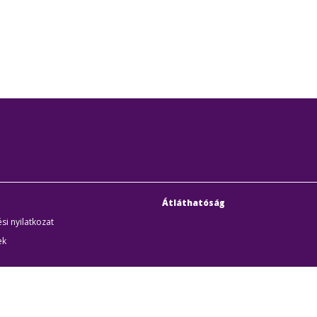
Átláthatóság
si nyilatkozat
ek
uditigazolás