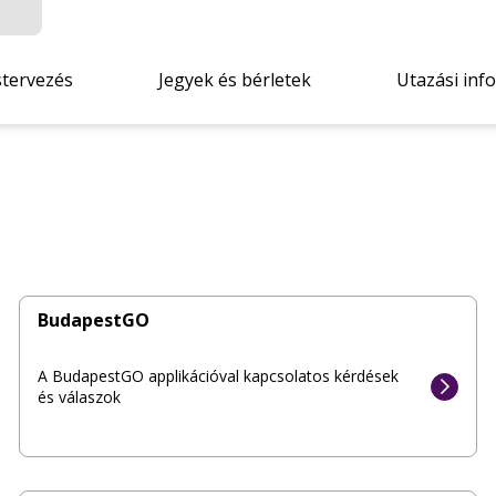
stervezés
Jegyek és bérletek
Utazási inf
BudapestGO
A BudapestGO applikációval kapcsolatos kérdések
és válaszok