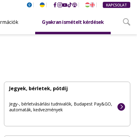
KAPCSOLAT
ormációk
Gyakran ismételt kérdések
Jegyek, bérletek, pótdíj
Jegy-, bérletvásárlási tudnivalók, Budapest Pay&GO,
automaták, kedvezmények