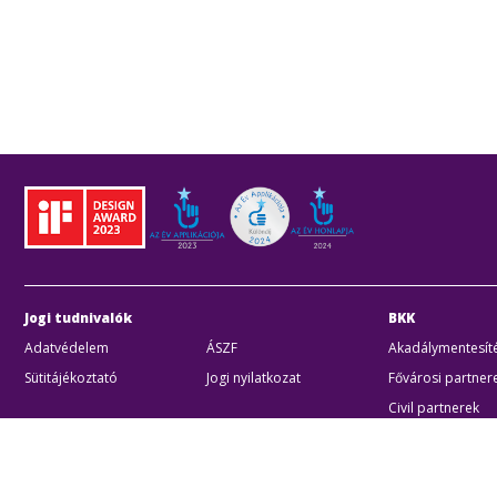
Jogi tudnivalók
BKK
Adatvédelem
ÁSZF
Akadálymentesíté
Sütitájékoztató
Jogi nyilatkozat
Fővárosi partner
Civil partnerek
Kiberbiztonsági a
Egyéb