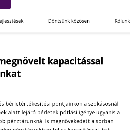
ejlesztések
Döntsünk közösen
Rólunk
 megnövelt kapacitással
inkat
és bérletértékesítési pontjainkon a szokásosnál
k alatt lejáró bérletek pótlási igénye ugyanis a
öbb pénztárunknál is megnövekedett a sorban
nden pénztárunkban teljes kapacitással, hat