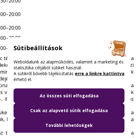
:30–20:00
:00–20:00
:00–20:00
:00–20:00
Sütibeállítások
:00–21:00
c tér és a Déli pályaudvar metróállomásokon, valamint a
Weboldalunk az alapműködés, valamint a marketing és
ekében mostantól a jelenlegi jegypénztár mellett végzi
statisztika céljából sütiket használ.
mindemellett további, ideiglenes értékesítési pontok
A sütikről bővebb tájékoztatás
erre a linkre kattintva
dejét.
érhető el.
onalakon a mai naptól a rendelkezés visszavonásáig a
is vásárolhatnak vonaljegyet utasaink. A biztonsági őrök
Az összes süti elfogadása
 illetve bérletet nem árusítanak, kizárólag 350 forintos
Csak az alapvető sütik elfogadása
tüket a BKK értékesítési pontjai mellett a MÁV-START és a
, hogy aki teheti, ezeknél a társszolgáltatóknál vásárolja
További lehetőségek
z teljesen új
, a mai kor követelményeinek megfelelő, a