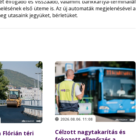
yet elfogadó és visszaadó, valamint bankkártya-terminállal
elésének első üteme is. Az új automaták megjelenésével a
g utasaink jegyüket, bérletüket.
2026.08.06. 11:08
Célzott nagytakarítás és
 Flórián téri
fokozott ellenőrzés a