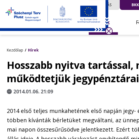
UTAZÁS
BKK
Hírek
F
Kezdőlap
Hírek
Hosszabb nyitva tartással,
működtetjük jegypénztára
2014.01.06. 21:09
2014 első teljes munkahetének első napján jegy- 
többen kívánták bérletüket megváltani, az ünnepe
mai napon összesűrűsödve jelentkezett. Ezért t
állás ideje. A hosszabb várakozást enyhítendő mi