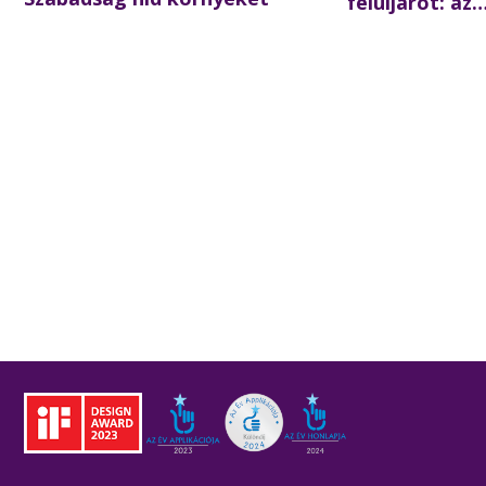
felüljárót: az
iskolakezdésre
forgalom az é