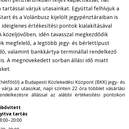
tartással várjuk utasainkat. Egyúttal felhívjuk a
tart és a Volánbusz kijelölt jegypénztáraiban is
ideiglenes értékesítési pontok kialakításával
t. A közeljövőben, idén tavasszal megkezdődik
k megfelelő, a legtöbb jegy- és bérlettípust
dó, valamint bankkártya-terminállal rendelkező
s. A megnövekedett sorban állási idő miatt
üket.
(hétfőtől) a Budapesti Közlekedési Központ (BKK)
jegy- és
l várja az utasokat, napi szinten 22 óra többlet vásárlási
ndelkezésre állással az alábbi értékesítési pontokon
ibővített
yitva tartás
8:00–20:00