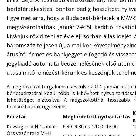
bérletértékesítési ponton pedig hosszított nyitva 
figyelmet arra, hogy a Budapest-bérletek a MÁV-S
megvásárolhatóak. Január 7-étől, keddtől további 
kívánjuk rövidíteni az év eleji sorban állás idejé
háromszáz teljesen új, a mai kor követelményeine
árusító, érmét és bankjegyet elfogadó és visszaa
jegykiadó automata beüzemelésének első üteme i
utasainktól elnézést kérünk és köszönjük türelm
A megnövekvő forgalomra készülve 2014. január 6-ától 
bérletpénztárai
közül több is kibővített nyitva tartássa
lehetőséget biztosítva. A megszokottnál hosszabb re
találkozhatnak ügyfeleink:
K
Pénztár
Meghirdetett
nyitva tartás
n
Közvágóhíd H 1. ablak
6:30–9:30 és 14:00–18:00
1
Örs vezér tere M+H