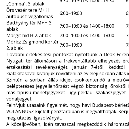
6:30–10:30 és 14:00–18:30
6
„Gomba”, 3. ablak
Örs vezér tere M+H
6:00–19:00
6
autóbusz-végállomás
Batthyány tér M+H 3.
7:00–10:00 és 14:00–18:00
7
ablak
Margit híd H 2. ablak
7:00–10:00 és 14:00–18:00
7
Móricz Zsigmond körtér
7:00–19:00
7
2. ablak
További értékesítési pontokat nyitottunk a Deák Feren
Nyugati tér állomáson a frekventáltabb elhelyezés érd
értékesítési tevékenységét. Január 7-étől, keddtől 
kialakításával kívánjuk rövidíteni az év eleji sorban állás i
Szintén a sorban állás idejét csökkentendő a metróv
beléptetéses jegyellenőrzést végző biztonsági őröktől 
más típusú menetjegyeket –így például szakaszjegyet –,
vonaljegyet.
Felhívjuk utasaink figyelmét, hogy havi Budapest-bérle
VOLÁNBUSZ kijelölt pénztáraiban is megválthatják. Kérjük
meg utazási igazolványát.
A közeljövőben, idén tavasszal megkezdődik
háromszá