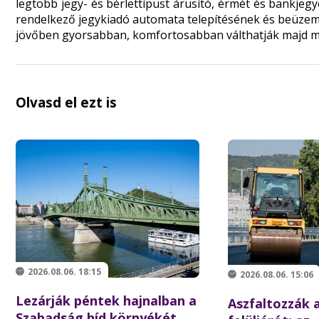
legtöbb jegy- és bérlettípust árusító, érmét és bankjeg
rendelkező jegykiadó automata telepítésének és beüzem
jövőben gyorsabban, komfortosabban válthatják majd me
Olvasd el ezt is
2026.08.06. 18:15
2026.08.06. 15:06
Lezárják péntek hajnalban a
Aszfaltozzák a
Szabadság híd környékét