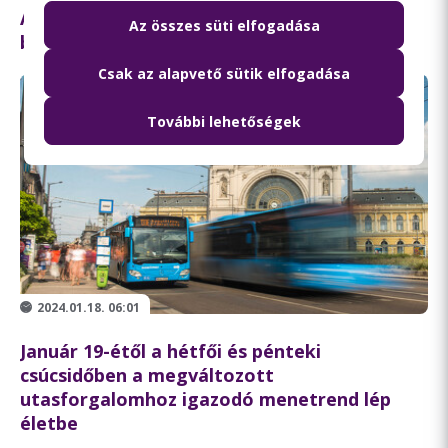
A BKK járatfejlesztésekkel segíti a
Az összes süti elfogadása
budapestieket
Csak az alapvető sütik elfogadása
További lehetőségek
2024.01.18. 06:01
Január 19-étől a hétfői és pénteki
csúcsidőben a megváltozott
utasforgalomhoz igazodó menetrend lép
életbe