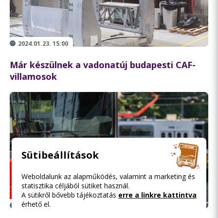
2024.01.23. 15:00
Már készülnek a vadonatúj budapesti CAF-
villamosok
Sütibeállítások
Weboldalunk az alapműködés, valamint a marketing és
statisztika céljából sütiket használ.
A sütikről bővebb tájékoztatás
erre a linkre kattintva
érhető el.
2024.01.23. 06:04