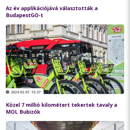
Az év applikációjává választották a
BudapestGO-t
2024.02.07. 15:37
Közel 7 millió kilométert tekertek tavaly a
MOL Bubizók