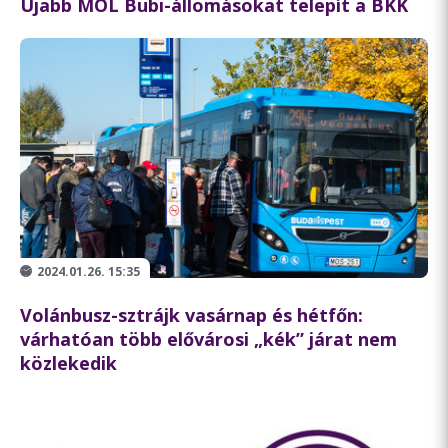
Újabb MOL Bubi-állomásokat telepít a BKK
2024.01.26. 15:35
Volánbusz-sztrájk vasárnap és hétfőn:
várhatóan több elővárosi „kék” járat nem
közlekedik