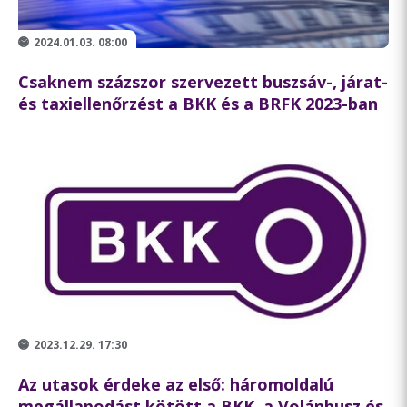
2024.01.03. 08:00
Csaknem százszor szervezett buszsáv-, járat-
és taxiellenőrzést a BKK és a BRFK 2023-ban
2023.12.29. 17:30
Az utasok érdeke az első: háromoldalú
megállapodást kötött a BKK, a Volánbusz és