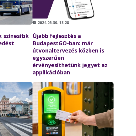
2024.05.30. 13:28
 színesítik
Újabb fejlesztés a
edést
BudapestGO-ban: már
útvonaltervezés közben is
egyszerűen
érvényesíthetünk jegyet az
applikációban