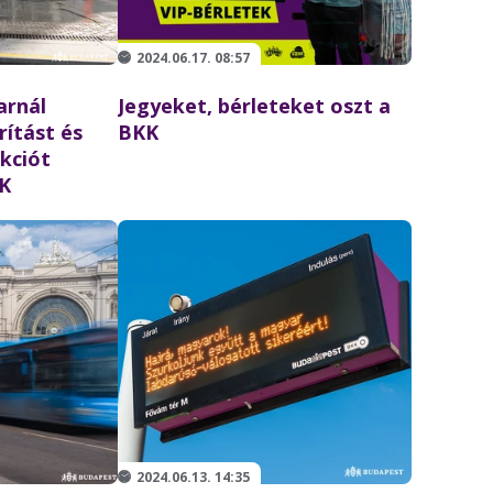
2024.06.17. 08:57
arnál
Jegyeket, bérleteket oszt a
ítást és
BKK
kciót
KK
2024.06.13. 14:35