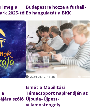
ul meg a
Budapestre hozza a futball-
ark 2025-től
Eb hangulatát a BKK
2024.06.12. 13:35
Ismét a Mobilitási
 a
Témacsoport napirendjén az
jára szóló
Újbuda–Újpest-
villamostengely