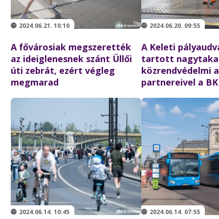
2024.06.21. 10:10
2024.06.20. 09:55
A fővárosiak megszerették
A Keleti pályaudv
az ideiglenesnek szánt Üllői
tartott nagytakar
úti zebrát, ezért végleg
közrendvédelmi a
megmarad
partnereivel a B
2024.06.14. 10:45
2024.06.14. 07:55