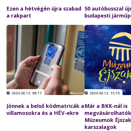
Ezen a hétvégén újra szabad
50 autóbusszal új
a rakpart
budapesti járműp
2024.06.13. 08:17
2024.06.12. 15:10
Jönnek a belső kódmatricák a
Már a BKK-nál is
villamosokra és a HÉV-ekre
megvásárolhatók
Múzeumok Éjszaká
karszalagok