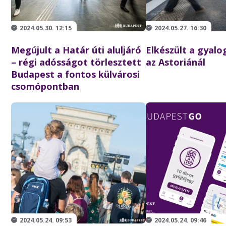
2024.05.30. 12:15
2024.05.27. 16:30
Megújult a Határ úti aluljáró
Elkészült a gyalo
– régi adósságot törlesztett
az Astoriánál
Budapest a fontos külvárosi
csomópontban
2024.05.24. 09:53
2024.05.24. 09:46