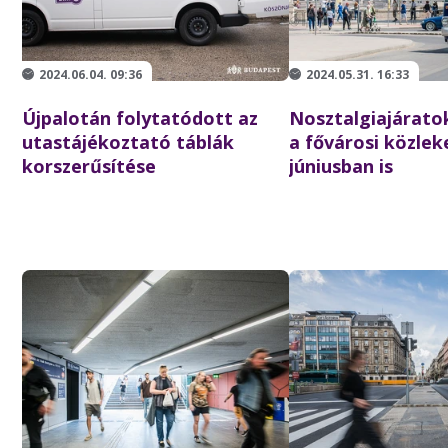
2024.06.04. 09:36
2024.05.31. 16:33
Újpalotán folytatódott az
Nosztalgiajáratok
utastájékoztató táblák
a fővárosi közlek
korszerűsítése
júniusban is