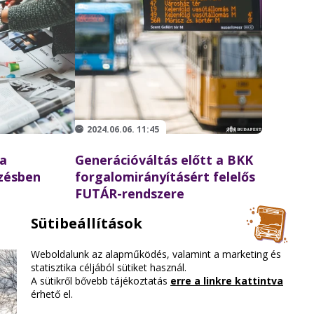
2024.06.06. 11:45
a
Generációváltás előtt a BKK
ezésben
forgalomirányításért felelős
FUTÁR-rendszere
Sütibeállítások
Weboldalunk az alapműködés, valamint a marketing és
statisztika céljából sütiket használ.
A sütikről bővebb tájékoztatás
erre a linkre kattintva
érhető el.