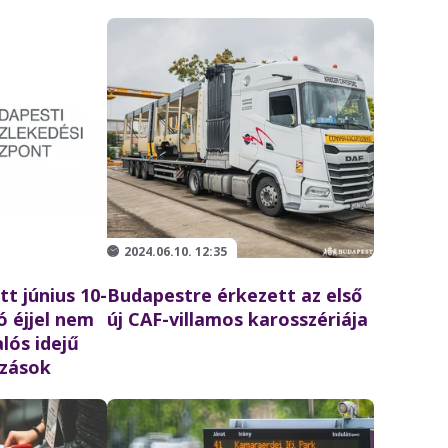
2024.06.10. 12:35
t június 10-
Budapestre érkezett az első
ó éjjel nem
új CAF-villamos karosszériája
lós idejű
ozások