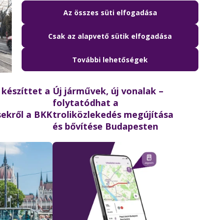
Az összes süti elfogadása
Csak az alapvető sütik elfogadása
További lehetőségek
2024.06.05. 12:30
készíttet a
Új járművek, új vonalak –
folytatódhat a
sekről a BKK
troliközlekedés megújítása
és bővítése Budapesten