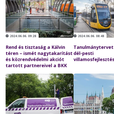
2024.06.06. 09:28
2024.06.06. 08:48
Rend és tisztaság a Kálvin
Tanulmánytervet 
téren – ismét nagytakarítást
dél-pesti
és közrendvédelmi akciót
villamosfejleszté
tartott partnereivel a BKK