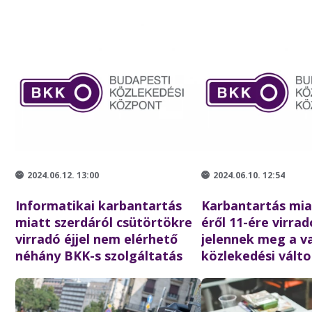
2024.06.12. 13:00
2024.06.10. 12:54
Informatikai karbantartás
Karbantartás miat
miatt szerdáról csütörtökre
éről 11-ére virrad
virradó éjjel nem elérhető
jelennek meg a va
néhány BKK-s szolgáltatás
közlekedési vált