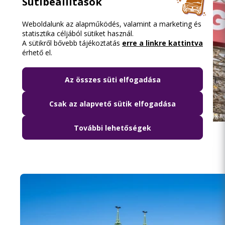
Sütibeállítások
Weboldalunk az alapműködés, valamint a marketing és
statisztika céljából sütiket használ.
A sütikről bővebb tájékoztatás
erre a linkre kattintva
érhető el.
Az összes süti elfogadása
Csak az alapvető sütik elfogadása
2026.08.08. 13:16
További lehetőségek
Közösségi közlekedéssel a Szigetre