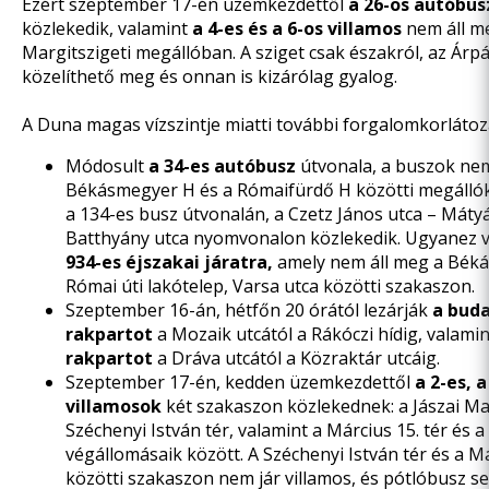
Ezért szeptember 17-én üzemkezdettől
a 26-os autóbus
közlekedik, valamint
a 4-es és a 6-os villamos
nem áll m
Margitszigeti megállóban. A sziget csak északról, az Árpá
közelíthető meg és onnan is kizárólag gyalog.
A Duna magas vízszintje miatti további forgalomkorlátoz
Módosult
a 34-es autóbusz
útvonala, a buszok nem
Békásmegyer H és a Rómaifürdő H közötti megállók
a 134-es busz útvonalán, a Czetz János utca – Mátyás
Batthyány utca nyomvonalon közlekedik. Ugyanez 
934-es éjszakai járatra,
amely nem áll meg a Bék
Római úti lakótelep, Varsa utca közötti szakaszon.
Szeptember 16-án, hétfőn 20 órától lezárják
a buda
rakpartot
a Mozaik utcától a Rákóczi hídig, valami
rakpartot
a Dráva utcától a Közraktár utcáig.
Szeptember 17-én, kedden üzemkezdettől
a 2-es, a
villamosok
két szakaszon közlekednek: a Jászai Mar
Széchenyi István tér, valamint a Március 15. tér és a
végállomásaik között. A Széchenyi István tér és a Má
közötti szakaszon nem jár villamos, és pótlóbusz s