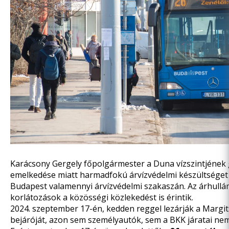
Karácsony Gergely főpolgármester a Duna vízszintjének
emelkedése miatt harmadfokú árvízvédelmi készültséget 
Budapest valamennyi árvízvédelmi szakaszán. Az árhullá
korlátozások a közösségi közlekedést is érintik.
2024. szeptember 17-én, kedden reggel lezárják a Margi
bejáróját, azon sem személyautók, sem a BKK járatai nem