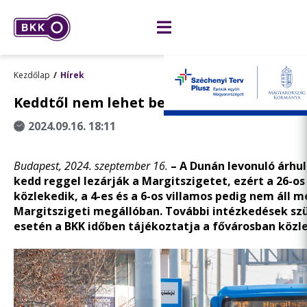
Kezdőlap
Hírek
Keddtől nem lehet behajtani a Margitszi
2024.09.16. 18:11
Budapest, 2024. szeptember 16.
– A Dunán levonuló árhu
kedd reggel lezárják a Margitszigetet, ezért a 26-o
közlekedik, a 4-es és a 6-os villamos pedig nem áll m
Margitszigeti megállóban. További intézkedések s
esetén a BKK időben tájékoztatja a fővárosban közl