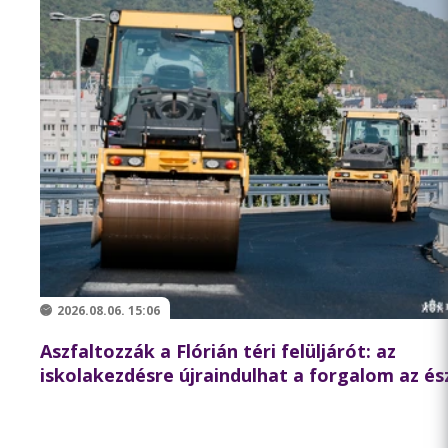
2026.08.06. 15:06
Aszfaltozzák a Flórián téri felüljárót: az
iskolakezdésre újraindulhat a forgalom az és