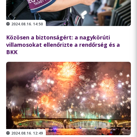
2024.08.16. 14:50
Közösen a biztonságért: a nagykörúti
villamosokat ellenőrizte a rendőrség és a
BKK
2024.08.16. 12:49