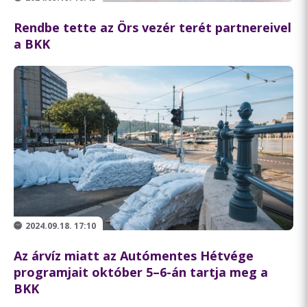
Rendbe tette az Örs vezér terét partnereivel
a BKK
2024.09.18. 17:10
Az árvíz miatt az Autómentes Hétvége
programjait október 5–6-án tartja meg a
BKK