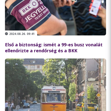
2024.08.26. 09:41
Első a biztonság: ismét a 99-es busz vonalát
ellenőrizte a rendőrség és a BKK