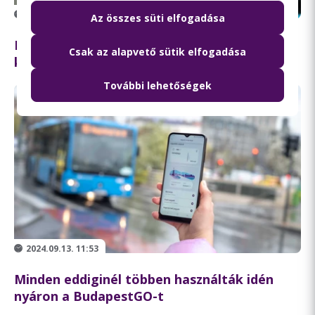
2024.09.16. 10:16
Az összes süti elfogadása
Lehetőség, nem lemondás – ezért éri meg
Csak az alapvető sütik elfogadása
közösségi közlekedésre váltani
További lehetőségek
2024.09.13. 11:53
Minden eddiginél többen használták idén
nyáron a BudapestGO-t