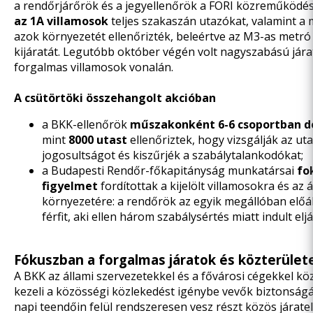
a rendőrjárőrök és a jegyellenőrök a FÖRI közreműködé
az 1A villamosok
teljes szakaszán utazókat, valamint a 
azok környezetét ellenőrizték, beleértve az M3-as metró 
kijáratát. Legutóbb
október végén
volt nagyszabású jára
forgalmas villamosok vonalán.
A csütörtöki összehangolt akcióban
a BKK-ellenőrök
műszakonként 6-6 csoportban d
mint
8000 utast
ellenőriztek, hogy vizsgálják az uta
jogosultságot és kiszűrjék a szabálytalankodókat;
a Budapesti Rendőr-főkapitányság munkatársai
fo
figyelmet
fordítottak a kijelölt villamosokra és az
környezetére: a rendőrök az egyik megállóban előál
férfit, aki ellen három szabálysértés miatt indult eljá
Fókuszban a forgalmas járatok és közterület
A BKK az állami szervezetekkel és a fővárosi cégekkel k
kezeli a közösségi közlekedést igénybe vevők biztonságá
napi teendőin felül rendszeresen vesz részt közös járate