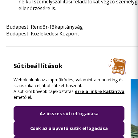
nélkül személyszállítási feladatokat végző személy
ellenőrzésére is.
Budapesti Rendőr-főkapitányság
Budapesti Közlekedési Központ
Olvasd el ezt is
Sütibeállítások
Weboldalunk az alapműködés, valamint a marketing és
statisztika céljából sütiket használ.
A sütikről bővebb tájékoztatás
erre a linkre kattintva
érhető el.
Az összes süti elfogadása
Csak az alapvető sütik elfogadása