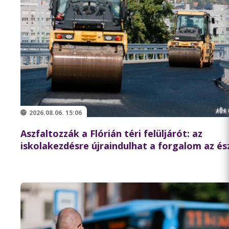
2026.08.06. 15:06
Aszfaltozzák a Flórián téri felüljárót: az
iskolakezdésre újraindulhat a forgalom az és