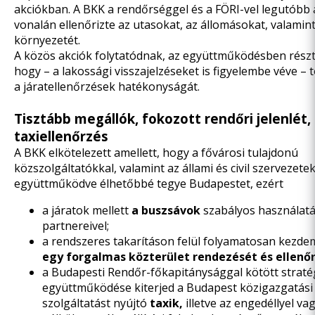
akciókban. A BKK a rendőrséggel és a FÖRI-vel legutóbb
vonalán
ellenőrizte az utasokat, az állomásokat, valamin
környezetét.
A közös akciók folytatódnak, az együttműködésben részt 
hogy – a lakossági visszajelzéseket is figyelembe véve – 
a járatellenőrzések hatékonyságát.
Tisztább megállók, fokozott rendőri jelenlét,
taxiellenőrzés
A BKK elkötelezett amellett, hogy a fővárosi tulajdonú
közszolgáltatókkal, valamint az állami és civil szervezet
együttműködve élhetőbbé tegye Budapestet, ezért
a járatok mellett
a buszsávok
szabályos használatát
partnereivel;
a rendszeres takarításon felül folyamatosan kezd
egy forgalmas közterület rendezését és ellenő
a Budapesti Rendőr-főkapitánysággal kötött
straté
együttműködése
kiterjed a Budapest közigazgatási
szolgáltatást nyújtó
taxik,
illetve az engedéllyel va