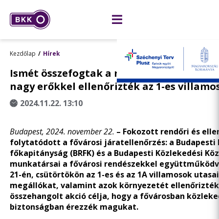
Kezdőlap
Hírek
Ismét összefogtak a rendőrökkel a BKK-e
nagy erőkkel ellenőrizték az 1-es villamo
2024.11.22. 13:10
Budapest, 2024. november 22.
– Fokozott rendőri és elle
folytatódott a fővárosi járatellenőrzés: a Budapesti
főkapitányság (BRFK) és a Budapesti Közlekedési Kö
munkatársai a fővárosi rendészekkel együttműköd
21-én, csütörtökön az 1-es és az 1A villamosok utasai
megállókat, valamint azok környezetét ellenőrizték
összehangolt akció célja, hogy a fővárosban közlek
biztonságban érezzék magukat.