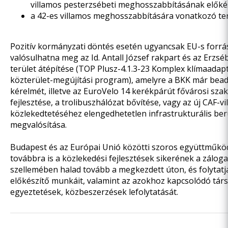
villamos pesterzsébeti meghosszabbításának előkés
a 42-es villamos meghosszabbítására vonatkozó ter
Pozitív kormányzati döntés esetén ugyancsak EU-s forrá
valósulhatna meg az Id. Antall József rakpart és az Erzsébe
terület átépítése (TOP Plusz-4.1.3-23 Komplex klímaadapt
közterület-megújítási program), amelyre a BKK már bea
kérelmét, illetve az EuroVelo 14 kerékpárút fővárosi sza
fejlesztése, a trolibuszhálózat bővítése, vagy az új CAF-v
közlekedtetéséhez elengedhetetlen infrastrukturális be
megvalósítása.
Budapest és az Európai Unió közötti szoros együttműkö
továbbra is a közlekedési fejlesztések sikerének a zálog
szellemében halad tovább a megkezdett úton, és folytatj
előkészítő munkáit, valamint az azokhoz kapcsolódó tár
egyeztetések, közbeszerzések lefolytatását.