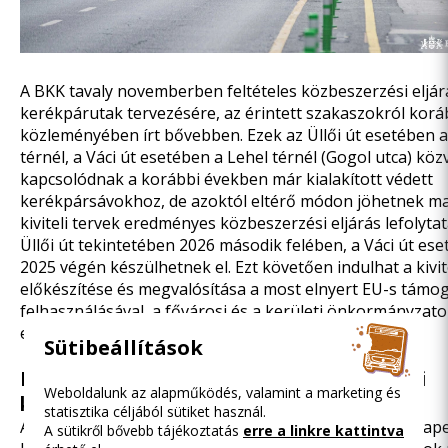
A BKK tavaly novemberben feltételes közbeszerzési eljárá
kerékpárutak tervezésére, az érintett szakaszokról
korá
közleményében
írt bővebben. Ezek az Üllői út esetében
térnél, a Váci út esetében a Lehel térnél (Gogol utca) köz
kapcsolódnak a korábbi években már kialakított védett
kerékpársávokhoz, de azoktól eltérő módon jöhetnek maj
kiviteli tervek eredményes közbeszerzési eljárás lefolyta
Üllői út tekintetében 2026 második felében, a Váci út es
2025 végén készülhetnek el. Ezt követően indulhat a kivi
előkészítése és megvalósítása a most elnyert EU-s támo
felhasználásával, a fővárosi és a kerületi önkormányzato
együttműködve.
Sütibeállítások
Európai megoldások a budapesti közösségi
Weboldalunk az alapműködés, valamint a marketing és
közlekedésben: mit hoz a jövő?
statisztika céljából sütiket használ.
A Fővárosi Önkormányzat és a BKK elkötelezett a Budap
A sütikről bővebb tájékoztatás
erre a linkre kattintva