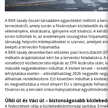
A BKK
tavaly ősszel társadalmi egyeztetést
indított a be
tervezéséről, amely során a fővárosban közlekedők és i
véleményére, elvárásaira, igényeire volt kíváncsi. A kérd
ezren töltötték ki, az eredmények összegzése folyamatban
társaság helyszíni kitelepüléseket is szervez, amelyek e
beépíti a tervezési folyamatba.
A BKK tavaly decemberben előzetes piaci konzultációt (EPK
indikatív árajánlatokat kért be a tervezési feladatokra. A
vonatkozó közbeszerzési eljárás az EPK lezárulta után, 
második negyedévében indulhat. A kiviteli tervek – eredm
lefolytatása esetén – előreláthatólag 2026 negyedik ne
állhatnak rendelkezésre. Ezt követően indulhat a kivitele
és megvalósítása a most elnyert EU-s támogatás felhaszn
fővárosi és a kerületi önkormányzatokkal együttműködv
Üllői út és Váci út – biztonságosabb közleked
A fejlesztések célja a közlekedésbiztonság javítása. Enne