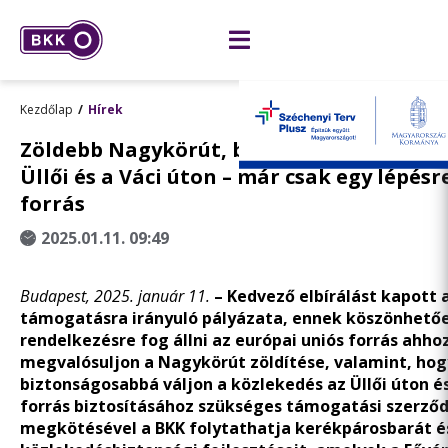
Kezdőlap
Hírek
Zöldebb Nagykörút, biztonságosabb közl
Üllői és a Váci úton – már csak egy lépésr
forrás
2025.01.11. 09:49
Budapest, 2025. január 11.
– Kedvező elbírálást kapott 
támogatásra irányuló pályázata, ennek köszönhető
rendelkezésre fog állni az európai uniós forrás ahho
megvalósuljon a Nagykörút zöldítése, valamint, hog
biztonságosabbá váljon a közlekedés az Üllői úton és
forrás biztosításához szükséges támogatási szerző
megkötésével a BKK folytathatja kerékpárosbarát é