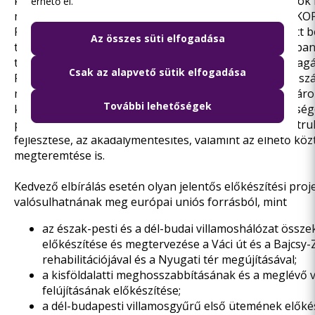
közlekedését még versenyképesebbé tévő beruházások 
érhető el.
mellett, ezért közösen készítette elő a TOP Plusz, az IKO
RRF-pályázatokhoz a szakmai tartalmat, illetve nyújtott 
Az összes süti elfogadása
támogatási kérelmeket. Ezek elbírálása még folyamatban
támogatási szerződések megkötése egyelőre várat magá
Csak az alapvető sütik elfogadása
Pedig ezekben – az előző ciklushoz hasonlóan – nagy s
meg a Budapesti Mobilitási Tervben (BMT) is meghatáro
További lehetőségek
közlekedés- és városfejlesztési célok eléréséhez szüksé
projektek, és nagy hangsúlyt kap a kerékpáros infrastru
fejlesztése, az akadálymentesítés, valamint az élhető köz
megteremtése is.
Kedvező elbírálás esetén olyan jelentős előkészítési proj
valósulhatnának meg európai uniós forrásból, mint
az észak-pesti és a dél-budai villamoshálózat össz
előkészítése és megtervezése a Váci út és a Bajcsy-Z
rehabilitációjával és a Nyugati tér megújításával;
a kisföldalatti meghosszabbításának és a meglévő 
felújításának előkészítése;
a dél-budapesti villamosgyűrű első ütemének előkés