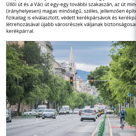
Üllői út és a Váci út egy-egy további szakaszán, az út mi
(irányhelyesen) magas minőségű, széles, jellemzően épít
fizikailag is elválasztott, védett kerékpársávok és kerék
létrehozásával újabb városrészek váljanak biztonságosa
kerékpárral.