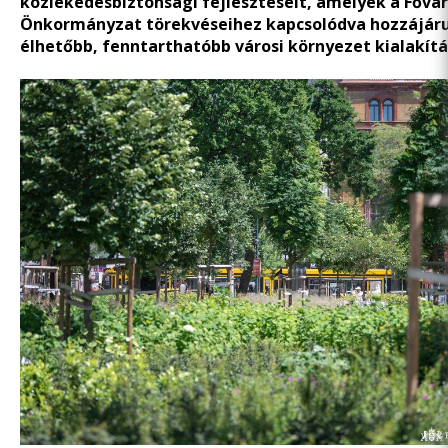
közlekedésbiztonsági fejlesztéseit, amelyek a Fővár
Önkormányzat törekvéseihez kapcsolódva hozzájáru
élhetőbb, fenntarthatóbb városi környezet kialakít