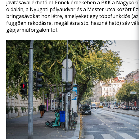
javításával érhető el. Ennek érdekében a BKK a Nagykör
oldalán, a Nyugati pályaudvar és a Mester utca között fizi
bringasávokat hoz létre, amelyeket egy többfunkciós (az
függően rakodásra, megállásra stb. használható) sáv vála
gépjárműforgalomtól.