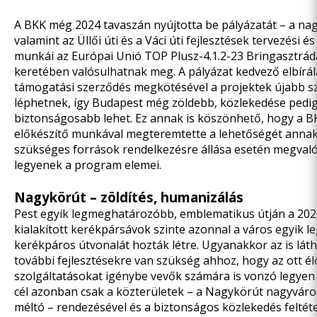
A BKK még 2024 tavaszán nyújtotta be pályázatát – a nag
valamint az Üllői úti és a Váci úti fejlesztések tervezési és
munkái az Európai Unió TOP Plusz-4.1.2-23 Bringasztrá
keretében valósulhatnak meg. A pályázat kedvező elbírál
támogatási szerződés megkötésével a projektek újabb 
léphetnek, így Budapest még zöldebb, közlekedése pedi
biztonságosabb lehet. Ez annak is köszönhető, hogy a 
előkészítő munkával megteremtette a lehetőségét annak
szükséges források rendelkezésre állása esetén megval
legyenek a program elemei.
Nagykörút – zöldítés, humanizálás
Pest egyik legmeghatározóbb, emblematikus útján a 20
kialakított kerékpársávok szinte azonnal a város egyik l
kerékpáros útvonalát hozták létre. Ugyanakkor az is lát
további fejlesztésekre van szükség ahhoz, hogy az ott él
szolgáltatásokat igénybe vevők számára is vonzó legyen 
cél azonban csak a közterületek – a Nagykörút nagyváro
méltó – rendezésével és a biztonságos közlekedés feltét