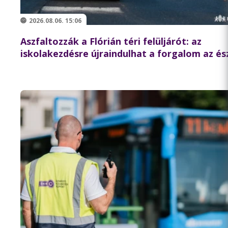
2026.08.06. 15:06
Aszfaltozzák a Flórián téri felüljárót: az
iskolakezdésre újraindulhat a forgalom az és