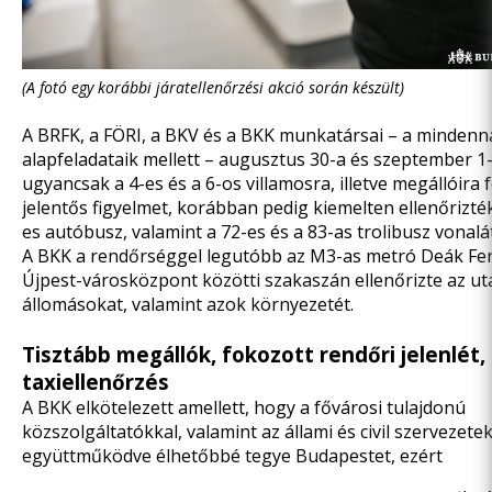
(A fotó egy korábbi járatellenőrzési akció során készült)
A BRFK, a FÖRI, a BKV és a BKK munkatársai – a mindenn
alapfeladataik mellett – augusztus 30-a és szeptember 1-
ugyancsak
a 4-es és a 6-os villamosra,
illetve megállóira 
jelentős figyelmet, korábban pedig kiemelten ellenőrizték
es autóbusz, valamint a 72-es és a 83-as trolibusz vonalát
A BKK a rendőrséggel legutóbb
az M3-as metró
Deák Fer
Újpest-városközpont közötti szakaszán ellenőrizte az ut
állomásokat, valamint azok környezetét.
Tisztább megállók, fokozott rendőri jelenlét,
taxiellenőrzés
A BKK elkötelezett amellett, hogy a fővárosi tulajdonú
közszolgáltatókkal, valamint az állami és civil szervezet
együttműködve élhetőbbé tegye Budapestet, ezért