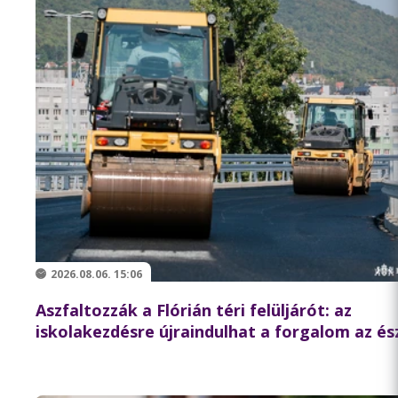
2026.08.06. 15:06
Aszfaltozzák a Flórián téri felüljárót: az
iskolakezdésre újraindulhat a forgalom az és