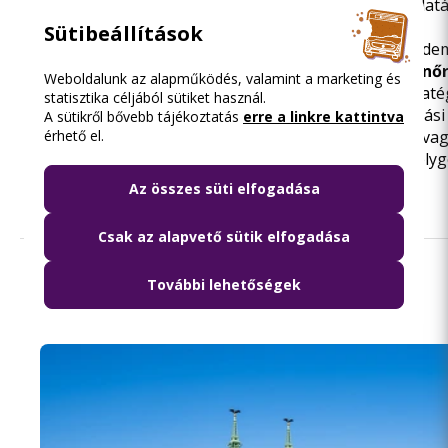
a járatok mellett
a buszsávok
szabályos használatát
partnereivel;
Sütibeállítások
a rendszeres takarításon felül folyamatosan kezd
egy forgalmas közterület rendezését és ellenő
Weboldalunk az alapműködés, valamint a marketing és
a Budapesti Rendőr-főkapitánysággal kötött
straté
statisztika céljából sütiket használ.
együttműködése
kiterjed a Budapest közigazgatási
A sütikről bővebb tájékoztatás
erre a linkre kattintva
érhető el.
szolgáltatást nyújtó
taxik,
illetve az engedéllyel va
nélkül személyszállítási feladatokat végző személy
ellenőrzésére is.
Az összes süti elfogadása
Csak az alapvető sütik elfogadása
További lehetőségek
Olvasd el ezt is