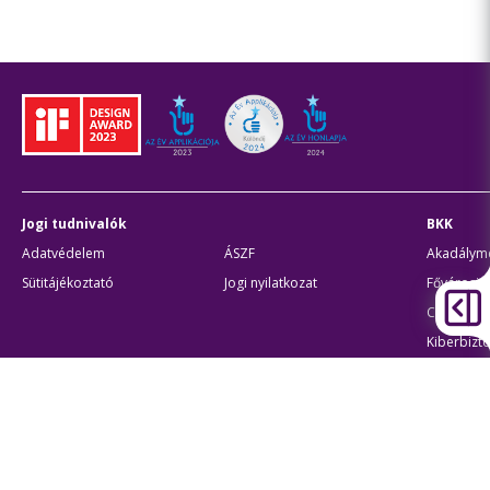
Jogi tudnivalók
BKK
Adatvédelem
ÁSZF
Akadálymen
Sütitájékoztató
Jogi nyilatkozat
Fővárosi 
Civil part
Kiberbizto
Egyéb
Átláthatóság
Oldaltér
Akadálymentes beállítások
Sütibeál