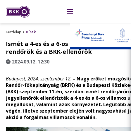
Kezdőlap
Hírek
Ismét a 4-es és a 6-os villamos vonalát el
rendőrök és a BKK-ellenőrök
2024.09.12. 12:30
Budapest, 2024. szeptember 12.
– Nagy erőket mozgósít
Rendőr-főkapitányság (BRFK) és a Budapesti Közleke
(BKK) szeptember 11-én, szerdán: ismét rendőrjárőrö
jegyellenőrök ellenőrizték a 4-es és a 6-os villamos u
megállókat, valamint azok környezetét. Legutóbb 
végén, illetve szeptember elején volt nagyszabású j
akció a forgalmas villamosok vonalán.