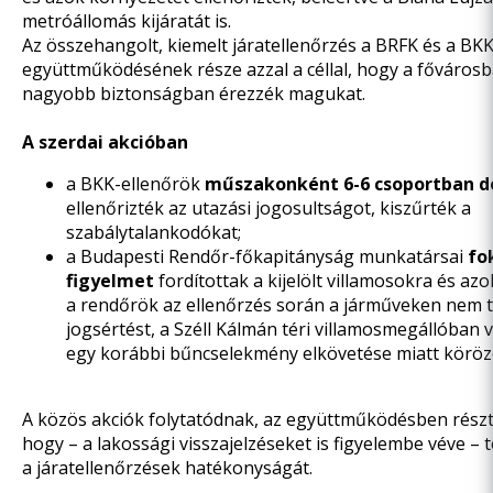
metróállomás kijáratát is.
Az összehangolt, kiemelt járatellenőrzés a BRFK és a BK
együttműködésének
része azzal a céllal, hogy a főváro
nagyobb biztonságban érezzék magukat.
A szerdai akcióban
a BKK-ellenőrök
műszakonként 6-6 csoportban d
ellenőrizték az utazási jogosultságot, kiszűrték a
szabálytalankodókat;
a Budapesti Rendőr-főkapitányság munkatársai
fo
figyelmet
fordítottak a kijelölt villamosokra és az
a rendőrök az ellenőrzés során a járműveken nem t
jogsértést, a Széll Kálmán téri villamosmegállóban 
egy korábbi bűncselekmény elkövetése miatt körözöt
A közös akciók folytatódnak, az együttműködésben részt 
hogy – a lakossági visszajelzéseket is figyelembe véve – 
a járatellenőrzések hatékonyságát.