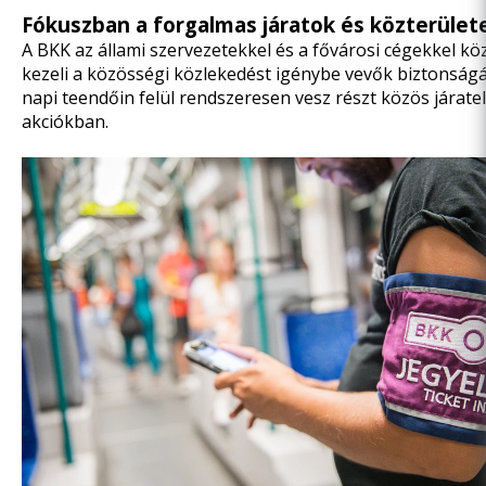
Fókuszban a forgalmas járatok és közterület
A BKK az állami szervezetekkel és a fővárosi cégekkel k
kezeli a közösségi közlekedést igénybe vevők biztonságá
napi teendőin felül rendszeresen vesz részt közös járate
akciókban.