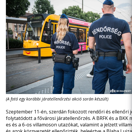
(A fotó egy korábbi járatellenőrzési akció során készült)
Szeptember 11-én, szerdán fokozott rendőri és ellenőri je
folytatódott a fővárosi járatellenőrzés. A BRFK és a BKK 
es és a 6-os villamoson utazókat, valamint a jelzett villa
és azok környezetét ellenőrizték, beleértve a Blaha Lujza