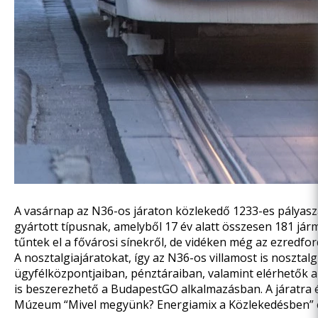
A vasárnap az N36-os járaton közlekedő 1233-es pályasz
gyártott típusnak, amelyből 17 év alatt összesen 181 já
tűntek el a fővárosi sínekről, de vidéken még az ezredf
A nosztalgiajáratokat, így az N36-os villamost is noszta
ügyfélközpontjaiban,
pénztáraiban
,
valamint elérhetők a 
is beszerezhető a BudapestGO alkalmazásban. A járatra
Múzeum “Mivel megyünk? Energiamix a Közlekedésben” cím