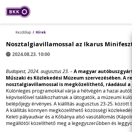
Kezdőlap
Hírek
Nosztalgiavillamossal az Ikarus Minifesz
2024.08.23. 10:00
Budapest, 2024. augusztus 23. –
A magyar autóbuszgyárt
Műszaki és Közlekedési Múzeum szervezésében. A re
nosztalgiavillamossal is megközelíthető, ráadásul a
Különleges programokkal várja a hétvégén a hazai autó
képviselőivel találkozhatnak a látogatók, a múzeumi külö
belépőjegy érvényes. A kiállítás augusztus 23-25. között 
A kiállítás könnyen megközelíthető közösségi közlekedési
Keleti pályaudvar és a Kőbánya alsó vasútállomás (Kápolna
megállótól közelíthető meg a legegyszerűbben és leggy