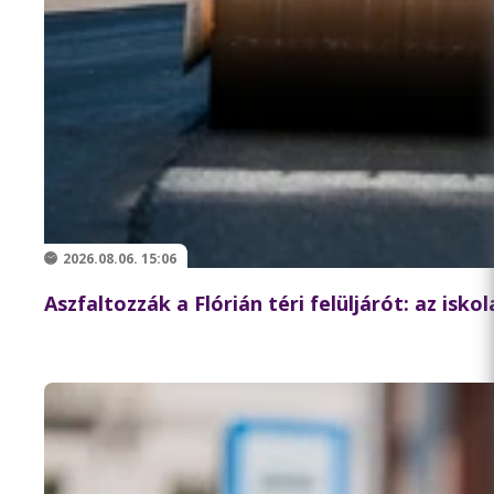
2026.08.06. 15:06
Aszfaltozzák a Flórián téri felüljárót: az isk