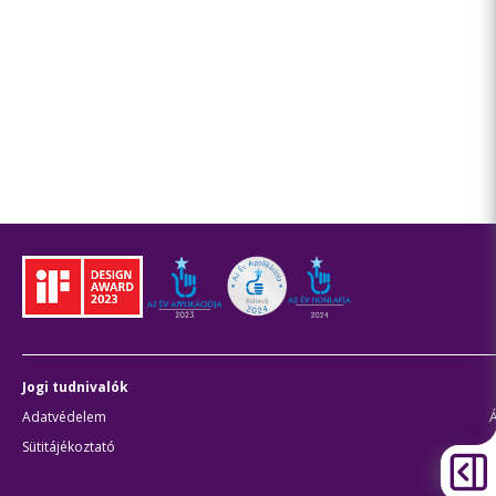
Jogi tudnivalók
Adatvédelem
Sütitájékoztató
J