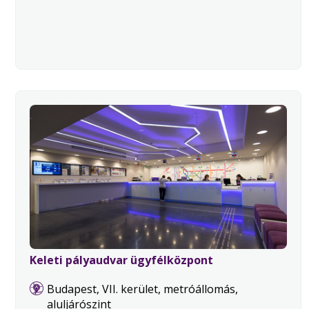
Keleti pályaudvar ügyfélközpont
Budapest, VII. kerület, metróállomás,
aluljárószint