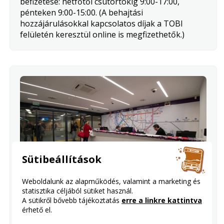
befizetése: hétfőtől csütörtökig 9:00-17:00,
pénteken 9:00-15:00. (A behajtási
hozzájárulásokkal kapcsolatos díjak a TOBI
felületén keresztül online is megfizethetők.)
Sütibeállítások
Weboldalunk az alapműködés, valamint a marketing és
Kőbánya-Kispest ügyfélközpont
statisztika céljából sütiket használ.
A sütikről bővebb tájékoztatás
erre a linkre kattintva
Budapest, XIX. kerület, metróállomás,
érhető el.
felüljárószint