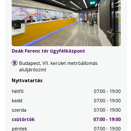
Deák Ferenc tér ügyfélközpont
Budapest, VII. kerület metróállomás
aluljárószint
Nyitvatartás
hétfő
07:00 - 19:00
kedd
07:00 - 19:00
szerda
07:00 - 19:00
.
csütörtök
07:00 - 19:00
Mai
péntek
07:00 - 19:00