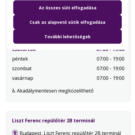
Az összes süti elfogadása
Nyitvatartás
hétfő
07:00 - 19:00
Csak az alapvető sütik elfogadása
kedd
07:00 - 19:00
További lehetőségek
szerda
07:00 - 19:00
.
csütörtök
07:00 - 19:00
Mai
péntek
07:00 - 19:00
nap
szombat
07:00 - 19:00
vasárnap
07:00 - 19:00
♿ Akadálymentesen megközelíthető
Liszt Ferenc repülőtér 2B terminál
Budapest, Liszt Ferenc repülőtér 2B terminál