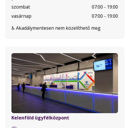
nap
szombat
07:00 - 19:00
vasárnap
07:00 - 19:00
♿ Akadálymentesen nem közelíthető meg
Kelenföld ügyfélközpont