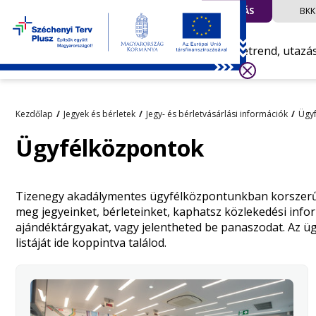
UTAZÁS
BKK
Menetrend, utazá
Kezdőlap
Jegyek és bérletek
Jegy- és bérletvásárlási információk
Ügyf
Ügyfélközpontok
Tizenegy akadálymentes ügyfélközpontunkban korszerű
meg jegyeinket, bérleteinket, kaphatsz közlekedési infor
ajándéktárgyakat, vagy jelentheted be panaszodat. Az ü
listáját
ide koppintva találod.