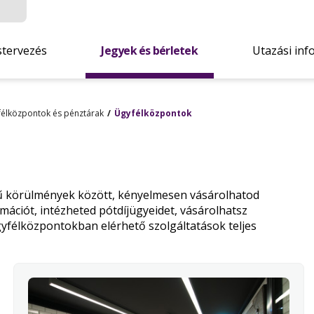
stervezés
Jegyek és bérletek
Utazási inf
élközpontok és pénztárak
Ügyfélközpontok
 körülmények között, kényelmesen vásárolhatod
mációt, intézheted pótdíjügyeidet, vásárolhatsz
gyfélközpontokban elérhető szolgáltatások teljes