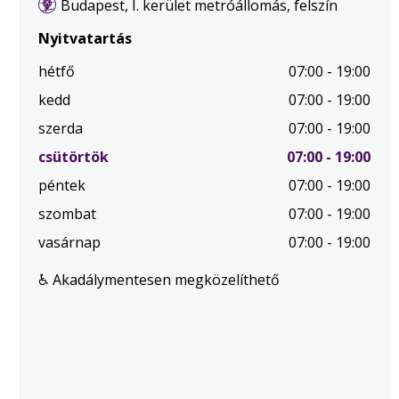
Budapest, I. kerület metróállomás, felszín
Nyitvatartás
hétfő
07:00 - 19:00
kedd
07:00 - 19:00
szerda
07:00 - 19:00
.
csütörtök
07:00 - 19:00
Mai
péntek
07:00 - 19:00
nap
szombat
07:00 - 19:00
vasárnap
07:00 - 19:00
♿ Akadálymentesen megközelíthető