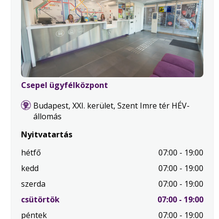
Csepel ügyfélközpont
Budapest, XXI. kerület, Szent Imre tér HÉV-
állomás
Nyitvatartás
hétfő
07:00 - 19:00
kedd
07:00 - 19:00
szerda
07:00 - 19:00
.
csütörtök
07:00 - 19:00
Mai
péntek
07:00 - 19:00