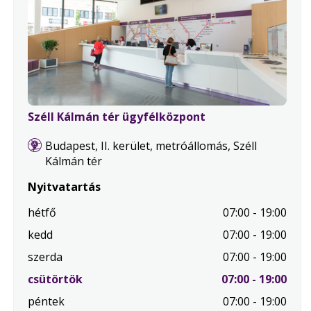
Széll Kálmán tér ügyfélközpont
Budapest, II. kerület, metróállomás, Széll
Kálmán tér
Nyitvatartás
hétfő
07:00 - 19:00
kedd
07:00 - 19:00
szerda
07:00 - 19:00
.
csütörtök
07:00 - 19:00
Mai
péntek
07:00 - 19:00
nap