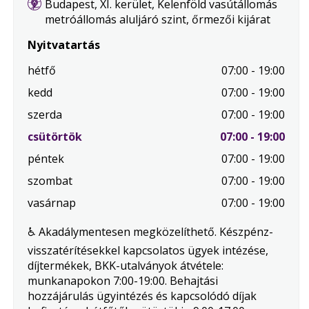
Budapest, XI. kerület, Kelenföld vasútállomás
metróállomás aluljáró szint, őrmezői kijárat
Nyitvatartás
hétfő
07:00 - 19:00
kedd
07:00 - 19:00
szerda
07:00 - 19:00
.
csütörtök
07:00 - 19:00
Mai
péntek
07:00 - 19:00
nap
szombat
07:00 - 19:00
vasárnap
07:00 - 19:00
♿ Akadálymentesen megközelíthető. Készpénz-
visszatérítésekkel kapcsolatos ügyek intézése,
díjtermékek, BKK-utalványok átvétele:
munkanapokon 7:00-19:00. Behajtási
hozzájárulás ügyintézés és kapcsolódó díjak