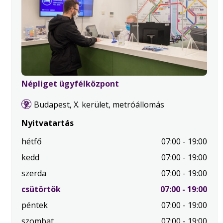
Népliget ügyfélközpont
Budapest, X. kerület, metróállomás
Nyitvatartás
hétfő
07:00 - 19:00
kedd
07:00 - 19:00
szerda
07:00 - 19:00
.
csütörtök
07:00 - 19:00
Mai
péntek
07:00 - 19:00
nap
szombat
07:00 - 19:00