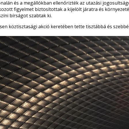
alán és a megállókban ellenőrizték az utazási jogosultságo
tt figyelmet biztosítottak a kijelölt járatra és környezetér
színi bírságot szabtak ki.
ösen köztisztasági akció keretében tette tisztábbá és szeb