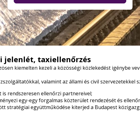
 jelenlét, taxiellenőrzés
özösen kiemelten kezeli a közösségi közlekedést igénybe vev
özszolgáltatókkal, valamint az állami és civil szervezetekk
 is rendszeresen ellenőrzi partnereivel;
ményezi egy-egy forgalmas közterület rendezését és ellenőr
ött
stratégiai együttműködése
kiterjed a Budapest közigazga