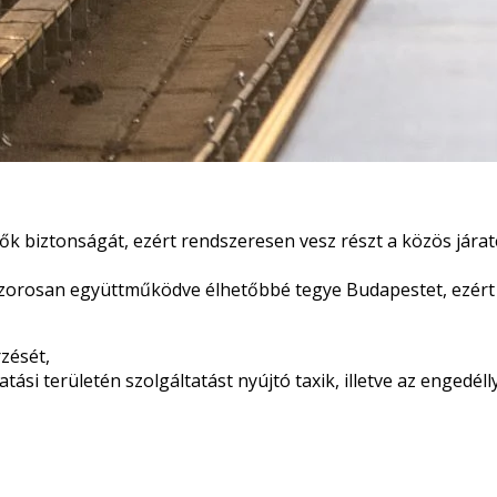
ők biztonságát, ezért rendszeresen vesz részt a közös járat
el szorosan együttműködve élhetőbbé tegye Budapestet, ezért
zését,
tási területén szolgáltatást nyújtó taxik, illetve az engedé