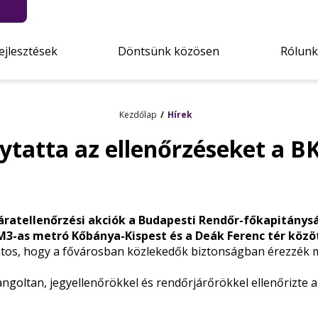
ejlesztések
Döntsünk közösen
Rólunk
Kezdőlap
Hírek
ytatta az ellenőrzéseket a B
 járatellenőrzési akciók a Budapesti Rendőr-főkapitán
3-as metró Kőbánya-Kispest és a Deák Ferenc tér közö
os, hogy a fővárosban közlekedők biztonságban érezzék magu
goltan, jegyellenőrökkel és rendőrjárőrökkel ellenőrizte a