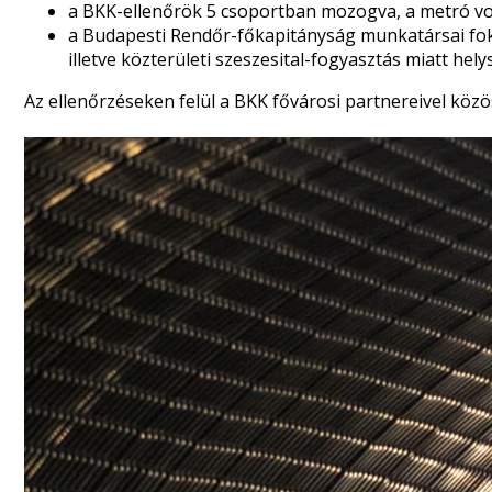
a BKK-ellenőrök 5 csoportban mozogva, a metró von
a Budapesti Rendőr-főkapitányság munkatársai fokozo
illetve közterületi szeszesital-fogyasztás miatt hely
Az ellenőrzéseken felül a BKK fővárosi partnereivel köz