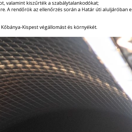
t, valamint kiszűrték a szabálytalankodókat;
e. A rendőrök az ellenőrzés során a Határ úti aluljáróban el
bé Kőbánya-Kispest végállomást és környékét.