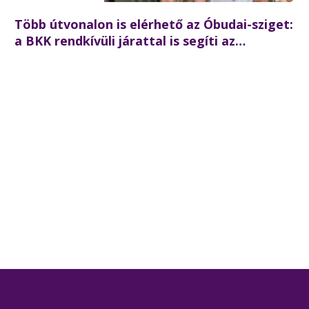
Több útvonalon is elérhető az Óbudai-sziget:
a BKK rendkívüli járattal is segíti az
augusztus 8-i koncertlátogatókat