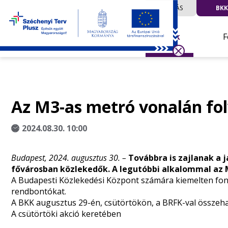
UTAZÁS
BKK
Hírek
F
Az M3-as metró vonalán fol
2024.08.30. 10:00
Budapest, 2024. augusztus 30. –
Továbbra is zajlanak a
fővárosban közlekedők. A legutóbbi alkalommal az M
A Budapesti Közlekedési Központ számára kiemelten font
rendbontókat.
A BKK augusztus 29-én, csütörtökön, a BRFK-val összehan
A csütörtöki akció keretében