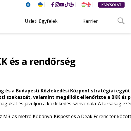
KAPCSOLAT
Üzleti ügyfelek
Karrier
KK és a rendőrség
yság és a Budapesti Közlekedési Központ stratégiai e
tti szakaszát, valamint megállóit ellenőrizte a BKK é
kat és javuljon a közlekedés színvonala. A társaság ezért
z M3-as metró Kőbánya-Kispest és a Deák Ferenc tér közötti