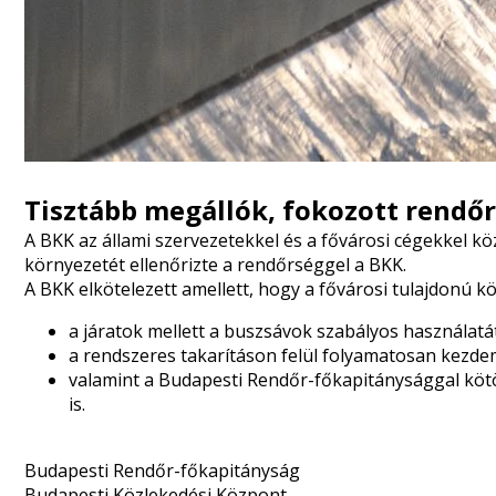
Tisztább megállók, fokozott rendőri
A BKK az állami szervezetekkel és a fővárosi cégekkel k
környezetét ellenőrizte a rendőrséggel a BKK.
A BKK elkötelezett amellett, hogy a fővárosi tulajdonú k
a járatok mellett a buszsávok szabályos használatát
a rendszeres takarításon felül folyamatosan kezde
valamint a Budapesti Rendőr-főkapitánysággal köt
is.
Budapesti Rendőr-főkapitányság
Budapesti Közlekedési Központ