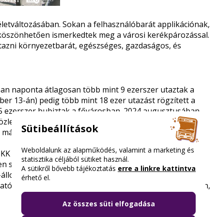
letváltozásában. Sokan a felhasználóbarát applikációnak,
köszönhetően ismerkedtek meg a városi kerékpározással.
 utazni környezetbarát, egészséges, gazdaságos, és
an naponta átlagosan több mint 9 ezerszer utaztak a
ber 13-án) pedig több mint 18 ezer utazást rögzített a
,5 ezerszer bubiztak a fővárosban. 2024 augusztusában
özlekedési Központ: az új kerékpárfelvevő helyszíneket a
Sütibeállítások
n már 211 elérhető állomás áll a bringázni vágyók
Weboldalunk az alapműködés, valamint a marketing és
BKK BudapestGO applikációja, amelyen keresztül
statisztika céljából sütiket használ.
en szó akár saját kerékpárról vagy MOL Bubiról. A
A sütikről bővebb tájékoztatás
erre a linkre kattintva
állomások, látszódik, hogy milyen forgalomra kell
érhető el.
ató az is, hogy a javasolt útvonal kerékpárosbarát legyen,
Az összes süti elfogadása