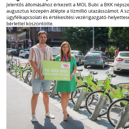
Jelentős állomásához érkezett a MOL Bubi: a BKK népsze
augusztus közepén átlépte a tízmillió utazásszámot. A s
ügyfélkapcsolati és értékesítési vezérigazgató-helyett
bérlettel köszöntötte.