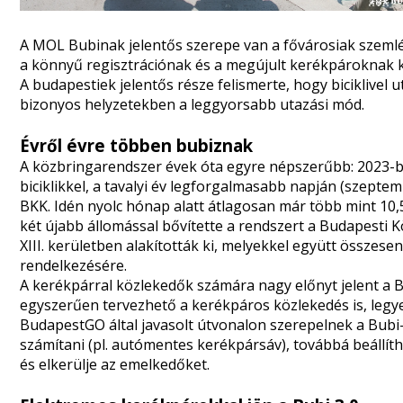
A MOL Bubinak jelentős szerepe van a fővárosiak szemlé
a könnyű regisztrációnak és a megújult kerékpároknak 
A budapestiek jelentős része felismerte, hogy biciklivel
bizonyos helyzetekben a leggyorsabb utazási mód.
Évről évre többen bubiznak
A közbringarendszer évek óta egyre népszerűbb: 2023-b
biciklikkel, a tavalyi év legforgalmasabb napján (szeptem
BKK. Idén nyolc hónap alatt átlagosan már több mint 10
két újabb állomással bővítette a rendszert a Budapesti K
XIII. kerületben alakították ki, melyekkel együtt összese
rendelkezésére.
A kerékpárral közlekedők számára nagy előnyt jelent a 
egyszerűen tervezhető a kerékpáros közlekedés is, legy
BudapestGO által javasolt útvonalon szerepelnek a Bubi-
számítani (pl. autómentes kerékpársáv), továbbá beállíth
és elkerülje az emelkedőket.