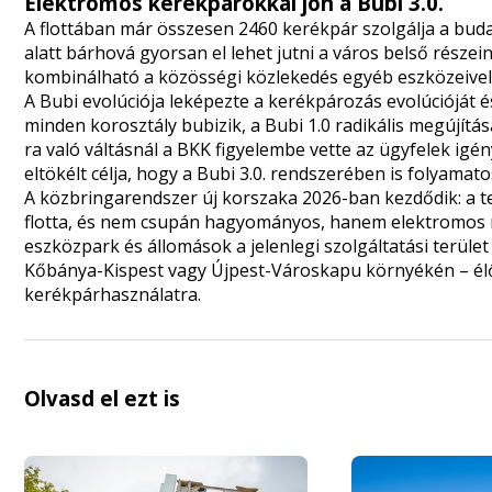
Elektromos kerékpárokkal jön a Bubi 3.0.
A flottában már összesen 2460 kerékpár szolgálja a buda
alatt bárhová gyorsan el lehet jutni a város belső része
kombinálható a közösségi közlekedés egyéb eszközeivel
A Bubi evolúciója leképezte a kerékpározás evolúcióját 
minden korosztály bubizik, a Bubi 1.0 radikális megújítása
ra való váltásnál a BKK figyelembe vette az ügyfelek igény
eltökélt célja, hogy a Bubi 3.0. rendszerében is folyamato
A közbringarendszer új korszaka 2026-ban kezdődik: a ter
flotta, és nem csupán hagyományos, hanem elektromos rá
eszközpark és állomások a jelenlegi szolgáltatási terület
Kőbánya-Kispest vagy Újpest-Városkapu környékén – élő
kerékpárhasználatra.
Olvasd el ezt is