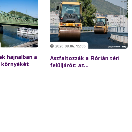
2026.08.06. 15:06
ek hajnalban a
Aszfaltozzák a Flórián téri
 környékét
felüljárót: az
iskolakezdésre újraindulhat a
forgalom az északi hídon