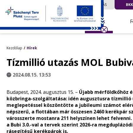
UTAZÁS
BKK
Hírek
F
Kezdőlap
Hírek
Tízmillió utazás MOL Bubiv
2024.08.15. 13:53
Budapest, 2024. augusztus 15. –
Újabb mérföldkőhöz é
közbringa-szolgáltatása: idén augusztusra tízmillió
meglepetéssel köszöntötte a jubileumi számot elérő 
népszerű, a flottában már összesen 2460 kerékpár 
városszerte mostanra 211 helyszínen lehet felvenni
a Bubi 3.0.-val a tervek szerint 2026-ra megduplázódi
rásegítésű kerékpárok is.