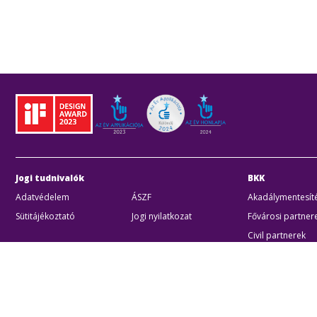
Jogi tudnivalók
BKK
Adatvédelem
ÁSZF
Akadálymentesíté
Sütitájékoztató
Jogi nyilatkozat
Fővárosi partner
Civil partnerek
Kiberbiztonsági a
Egyéb
Akadálymentes beállítások
Sütibeállításo