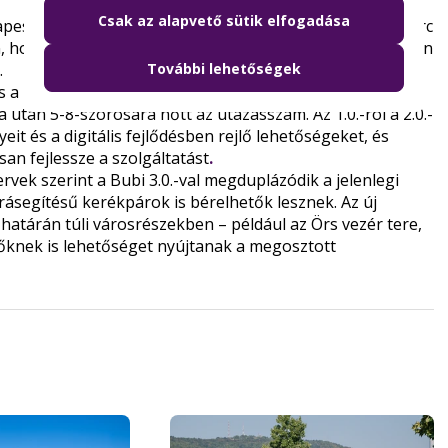
Csak az alapvető sütik elfogadása
pestiek kényelmét, a kerékpárokkal legfeljebb 10-15 perc
in, hosszabb távolságokra pedig a szolgáltatás rugalmasan
További lehetőségek
.
és a kerékpárhálózat fejlesztését is Budapesten: ma már
 után 5-8-szorosára nőtt az utazásszám. Az 1.0.-ról a 2.0.-
eit és a digitális fejlődésben rejlő lehetőségeket, és
san fejlessze a szolgáltatást
.
vek szerint a Bubi 3.0.-val megduplázódik a jelenlegi
segítésű kerékpárok is bérelhetők lesznek. Az új
 határán túli városrészekben – például az Örs vezér tere,
knek is lehetőséget nyújtanak a megosztott