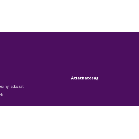
Átláthatóság
si nyilatkozat
ek
uditigazolás
k