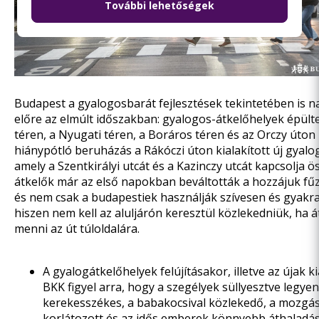
További lehetőségek
Budapest a gyalogosbarát fejlesztések tekintetében is n
előre az elmúlt időszakban: gyalogos-átkelőhelyek épül
téren,
a Nyugati téren,
a Boráros téren és
az Orczy úton
hiánypótló beruházás
a Rákóczi úton kialakított
új gyalo
amely a Szentkirályi utcát és a Kazinczy utcát kapcsolja ö
átkelők már az első napokban beváltották a hozzájuk fű
és nem csak a budapestiek használják szívesen és gyakr
hiszen nem kell az aluljárón keresztül közlekedniük, ha 
menni az út túloldalára.
A gyalogátkelőhelyek felújításakor, illetve az újak k
BKK figyel arra, hogy a szegélyek süllyesztve legye
kerekesszékes, a babakocsival közlekedő, a mozg
korlátozott és az idős emberek könnyebb áthaladá