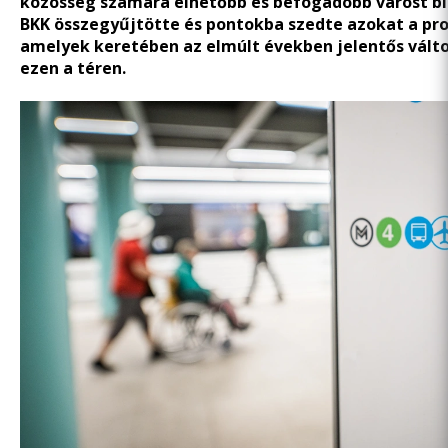
közösség számára élhetőbb és befogadóbb várost bi
BKK összegyűjtötte és pontokba szedte azokat a pr
amelyek keretében az elmúlt években jelentős válto
ezen a téren.