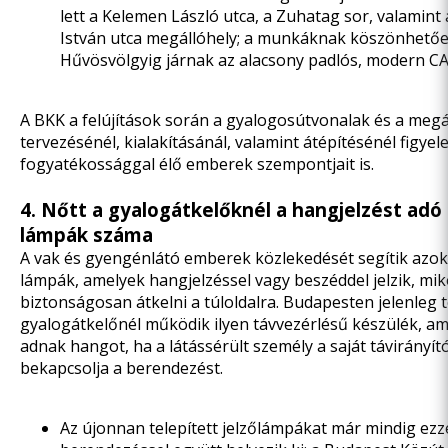
lett a Kelemen László utca, a Zuhatag sor, valamint 
István utca megállóhely; a munkáknak köszönhető
Hűvösvölgyig járnak az alacsony padlós, modern CA
A BKK a felújítások során a gyalogosútvonalak és a megá
tervezésénél, kialakításánál, valamint átépítésénél figyel
fogyatékossággal élő emberek szempontjait is.
4. Nőtt a gyalogátkelőknél a hangjelzést adó
lámpák száma
A vak és gyengénlátó emberek közlekedését segítik azok
lámpák, amelyek hangjelzéssel vagy beszéddel jelzik, mik
biztonságosan átkelni a túloldalra. Budapesten jelenleg 
gyalogátkelőnél működik ilyen távvezérlésű készülék, a
adnak hangot, ha a látássérült személy a saját távirányít
bekapcsolja a berendezést.
Az újonnan telepített jelzőlámpákat már mindig ezz