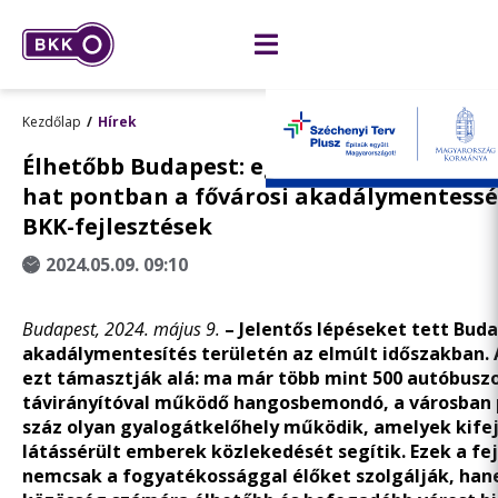
Kezdőlap
Hírek
Élhetőbb Budapest: egyenlő esélyek min
hat pontban a fővárosi akadálymentessé
BKK-fejlesztések
2024.05.09. 09:10
Budapest, 2024. május 9.
– Jelentős
lépéseket tett Buda
akadálymentesítés területén az elmúlt időszakban. 
ezt támasztják alá: ma már több mint 500 autóbusz
távirányítóval működő hangosbemondó, a városban 
száz olyan gyalogátkelőhely működik, amelyek kife
látássérült emberek közlekedését segítik. Ezek a fe
nemcsak a fogyatékossággal élőket szolgálják, han