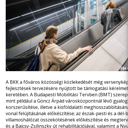
A BKK a főváros közösségi közlekedését még versenyké
fejlesztések tervezésére nyújtott be támogatási kérelme
keretében. A Budapesti Mobilitási Tervben (BMT) szerep
mint például a Göncz Árpád városközpontnál lévő gyalog
korszerűsítése, illetve a kisföldalatti meghosszabbításá
vonal felújításának előkészítése;
az észak-pesti és a dél-
villamoshálózat összekötésének
előkészítése és megterv
és a Bajcsy-Zsilinszky út rehabilitációjával, valamint a Ny