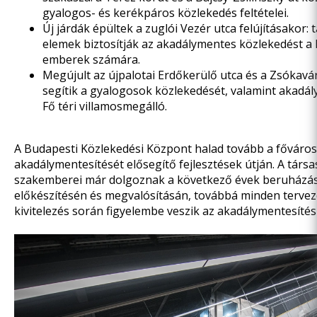
gyalogos- és kerékpáros közlekedés feltételei.
Új járdák épültek
a zuglói Vezér utca
felújításakor: t
elemek biztosítják az akadálymentes közlekedést a 
emberek számára.
Megújult
az újpalotai Erdőkerülő utca és a Zsókavár
segítik a gyalogosok közlekedését, valamint akadál
Fő téri villamosmegálló.
A Budapesti Közlekedési Központ halad tovább a főváros
akadálymentesítését elősegítő fejlesztések útján. A társ
szakemberei már dolgoznak a következő évek beruházá
előkészítésén és megvalósításán, továbbá minden tervez
kivitelezés során figyelembe veszik az akadálymentesíté