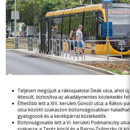
Teljesen megújult
a rákospalotai Deák utca,
ahol új
létesült, biztosítva az akadálymentes közlekedés felt
Élhetőbb lett
a XIII. kerületi Göncöl utca:
a Rákos-pa
utca közötti szakaszon biztonságosabban haladhat
gyalogosok és a kerékpárral közlekedők.
Biztonságosabb lett
a VI. kerületi Podmaniczky utca
szakasza: a Teréz körút és a Bajcsy-Zsilinszky út kö