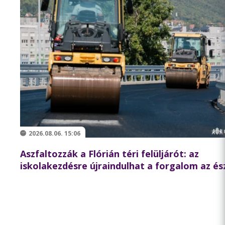
2026.08.06. 15:06
Aszfaltozzák a Flórián téri felüljárót: az
iskolakezdésre újraindulhat a forgalom az és