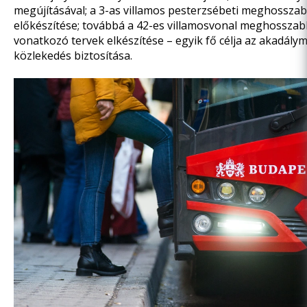
megújításával; a 3-as villamos pesterzsébeti meghossza
előkészítése; továbbá
a 42-es villamosvonal meghosszab
vonatkozó tervek elkészítése – egyik fő célja az akadály
közlekedés biztosítása.