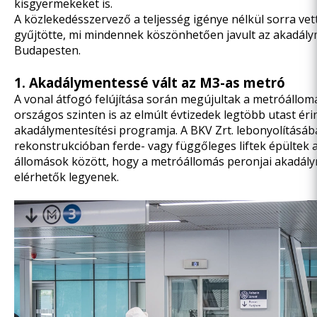
kisgyermekeket is.
A közlekedésszervező a teljesség igénye nélkül sorra vet
gyűjtötte, mi mindennek köszönhetően javult az akadál
Budapesten.
1. Akadálymentessé vált az M3-as metró
A vonal átfogó felújítása során megújultak a metróállomá
országos szinten is az elmúlt évtizedek legtöbb utast éri
akadálymentesítési programja. A BKV Zrt. lebonyolításáb
rekonstrukcióban ferde- vagy függőleges liftek épültek a 
állomások között, hogy a metróállomás peronjai akadál
elérhetők legyenek.