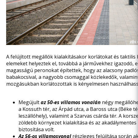
A felújított megállók kialakításakor korlátokat és taktilis
elemeket helyeztek el, továbbá a járművekhez igazodó, 
magasságú peronokat építettek, hogy az alacsony padlós
babakocsival, a nagyobb csomaggal közlekedők, valamin
mozgásukban korlátozottak is kényelmesen használhass
Megújult
az 50-es villamos vonalán
négy megállóhe
a Kossuth tér, az Árpád utca, a Baross utca (Béke tér
leszállóhely), valamint a Szarvas csárda tér. A korsze
zöldebb környezet kialakítása és az akadálymentes
biztosítása volt.
Az 56-os villamosvonal
részleges felújítása
során a