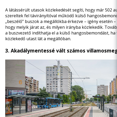
A látássérült utasok közlekedését segíti, hogy már 502 
szereltek fel távirányítóval működő külső hangosbemon
„beszélő” buszok
a megállókba érkezve – igény esetén –
hogy melyik járat az, és milyen irányba közlekedik. Tová
a buszvezető indíthatja el a külső hangosbemondást, ha 
közlekedő utast lát a megállóban.
3. Akadálymentessé vált számos villamosmeg