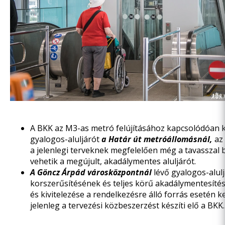
A BKK az M3-as metró felújításához kapcsolódóan k
gyalogos-aluljárót
a Határ út metróállomásnál,
az
a jelenlegi terveknek megfelelően még a tavasszal 
vehetik a megújult, akadálymentes aluljárót.
A Göncz Árpád városközpontnál
lévő gyalogos-alul
korszerűsítésének és teljes körű akadálymentesíté
és kivitelezése a rendelkezésre álló forrás esetén k
jelenleg a tervezési közbeszerzést készíti elő a BKK.