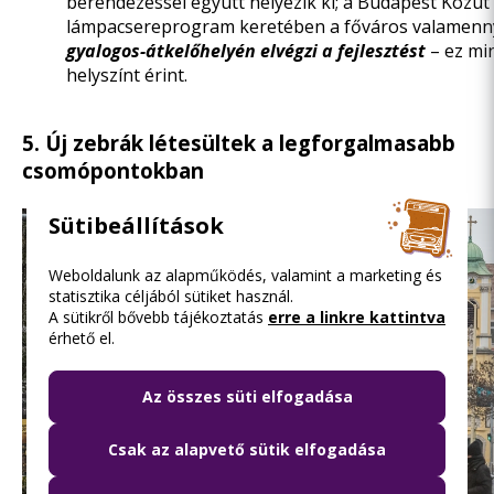
berendezéssel együtt helyezik ki; a Budapest Közút 
lámpacsereprogram keretében a főváros valamenn
gyalogos-átkelőhelyén elvégzi a fejlesztést
– ez mi
helyszínt érint.
5. Új zebrák létesültek a legforgalmasabb
csomópontokban
Sütibeállítások
Weboldalunk az alapműködés, valamint a marketing és
statisztika céljából sütiket használ.
A sütikről bővebb tájékoztatás
erre a linkre kattintva
érhető el.
Az összes süti elfogadása
Csak az alapvető sütik elfogadása