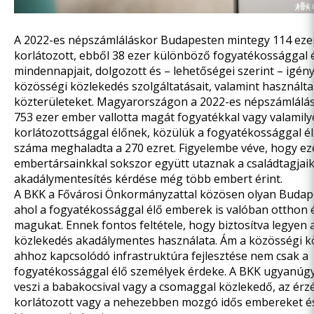
A 2022-es népszámláláskor Budapesten mintegy 114 eze
korlátozott, ebből 38 ezer különböző fogyatékossággal é
mindennapjait, dolgozott és – lehetőségei szerint – igény
közösségi közlekedés szolgáltatásait, valamint használta
közterületeket. Magyarországon a 2022-es népszámlálá
753 ezer ember vallotta magát fogyatékkal vagy valamily
korlátozottsággal élőnek, közülük a fogyatékossággal 
száma meghaladta a 270 ezret. Figyelembe véve, hogy ez
embertársainkkal sokszor együtt utaznak a családtagjaik, 
akadálymentesítés kérdése még több embert érint.
A BKK a Fővárosi Önkormányzattal közösen olyan Budape
ahol a fogyatékossággal élő emberek is valóban otthon 
magukat. Ennek fontos feltétele, hogy biztosítva legyen 
közlekedés akadálymentes használata. Ám a közösségi k
ahhoz kapcsolódó infrastruktúra fejlesztése nem csak a
fogyatékossággal élő személyek érdeke. A BKK ugyanúg
veszi a babakocsival vagy a csomaggal közlekedő, az ér
korlátozott vagy a nehezebben mozgó idős embereket é