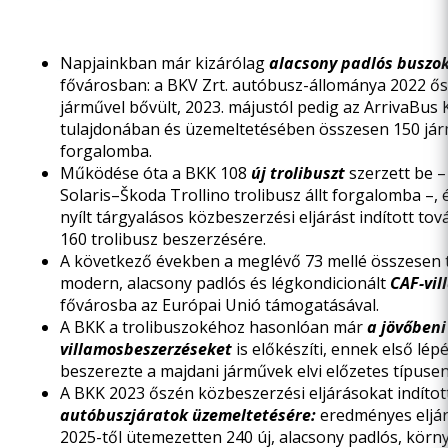
Napjainkban már kizárólag
alacsony padlós buszo
fővárosban: a BKV Zrt. autóbusz-állománya
2022 ő
járművel bővült,
2023. májustól
pedig az ArrivaBus K
tulajdonában és üzemeltetésében összesen 150 járm
forgalomba.
Működése óta a BKK 108
új trolibuszt
szerzett be 
Solaris–Škoda Trollino trolibusz
állt forgalomba –, é
nyílt tárgyalásos közbeszerzési eljárást indított tov
160 trolibusz
beszerzésére.
A következő években a meglévő 73 mellé
összesen 
modern, alacsony padlós és légkondicionált
CAF-vil
fővárosba az Európai Unió támogatásával.
A BKK a trolibuszokéhoz hasonlóan már
a jövőbeni
villamosbeszerzéseket
is előkészíti, ennek első lép
beszerezte a majdani járművek elvi előzetes típuse
A BKK 2023 őszén közbeszerzési eljárásokat indíto
autóbuszjáratok üzemeltetésére:
eredményes eljá
2025-től ütemezetten 240 új, alacsony padlós, körn