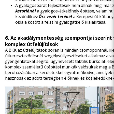
A gyalogosbarát fejlesztések nem állnak meg: már z
Astoriánál
a gyalogos-átkelőhely építése, valamin
kezdődik
az Örs vezér terénél
a Kerepesi út kőbánya
oldala között a felszíni gyalogátkelő kialakítása.
6. Az akadálymentesség szempontjai szerint
komplex útfelújítások
A BKK az útfelújítások során is minden csomópontnál, ill
útkereszteződésnél szegélysüllyesztéseket alkalmaz a v
gyengénlátókat segítő, úgynevezett taktilis burkolati el
komplex szemléletű útépítési munkák valósultak meg a 
beruházásában a kerületekkel együttműködve, amelyek 
hasznosak az adott térségben élőknek és közlekedőknek