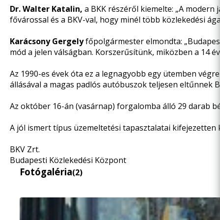
Dr. Walter
Katalin,
a BKK részéről kiemelte: „A modern j
fővárossal és a BKV-val, hogy minél több közlekedési ág
Karácsony Gergely
főpolgármester elmondta: „Budapest 
mód a jelen válságban. Korszerűsítünk, miközben a 14 éve
Az 1990-es évek óta ez a legnagyobb egy ütemben végreha
állásával a magas padlós autóbuszok teljesen eltűnnek B
Az október 16-án (vasárnap) forgalomba álló 29 darab bé
A jól ismert típus üzemeltetési tapasztalatai kifejezetten
BKV Zrt.
Budapesti Közlekedési Központ
Fotógaléria
(2)