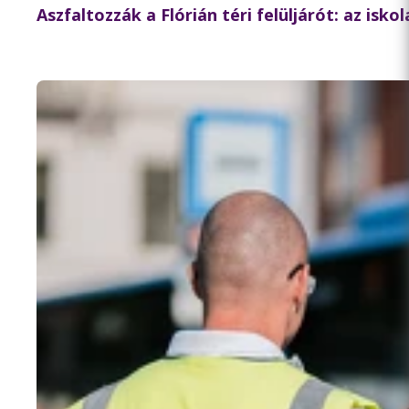
Aszfaltozzák a Flórián téri felüljárót: az isk