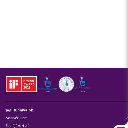
Jogi tudnivalók
Adatvédelem
Sütitájékoztató
J