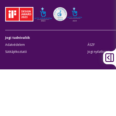
Jogi tudnivalók
Adatvédelem
ÁSZF
Sütitájékoztató
Jogi nyilatkozat
Átláthatóság
Akadálymentes beállítások
BKK Budapesti Közlekedési Központ