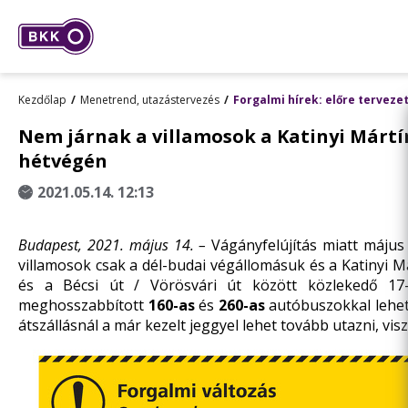
Kezdőlap
Menetrend, utazástervezés
Forgalmi hírek: előre terveze
Nem járnak a villamosok a Katinyi Mártíro
hétvégén
2021.05.14. 12:13
Budapest, 2021. május 14. –
Vágányfelújítás miatt máju
villamosok csak a dél-budai végállomásuk és a Katinyi Má
és a Bécsi út / Vörösvári út között közlekedő
17
meghosszabbított
160-as
és
260-as
autóbuszokkal lehet
átszállásnál a már kezelt jeggyel lehet tovább utazni, vis