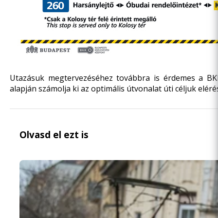
Utazásuk megtervezéséhez továbbra is érdemes a
BK
alapján számolja ki az optimális útvonalat úti céljuk elér
Olvasd el ezt is