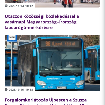
2025.11.14. 10:12
Utazzon közösségi közlekedéssel a
vasárnapi Magyarország–Írország
labdarúgó-mérkőzésre
2025.10.16. 10:58
Forgalomkorlátozás Újpesten a Szusza