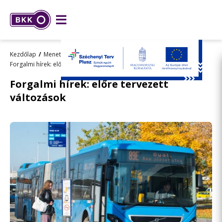
Kezdőlap
Menetrend, utazástervezés
Forgalmi hírek: előre tervezett változások
Gépkocsi közlekedés
Forgalmi hírek: előre tervezett
változások