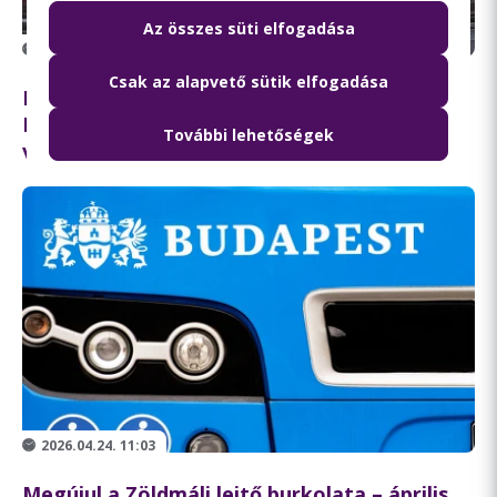
Az összes süti elfogadása
2026.04.30. 12:05
Csak az alapvető sütik elfogadása
Forgalomkorlátozás Újpesten a Szusza
Ferenc Stadion környékén május 3-án,
További lehetőségek
vasárnap
2026.04.24. 11:03
Megújul a Zöldmáli lejtő burkolata – április