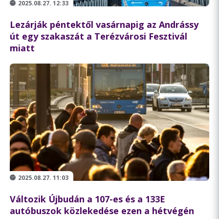
2025.08.27. 12:33
Lezárják péntektől vasárnapig az Andrássy
út egy szakaszát a Terézvárosi Fesztivál
miatt
2025.08.27. 11:03
Változik Újbudán a 107-es és a 133E
autóbuszok közlekedése ezen a hétvégén