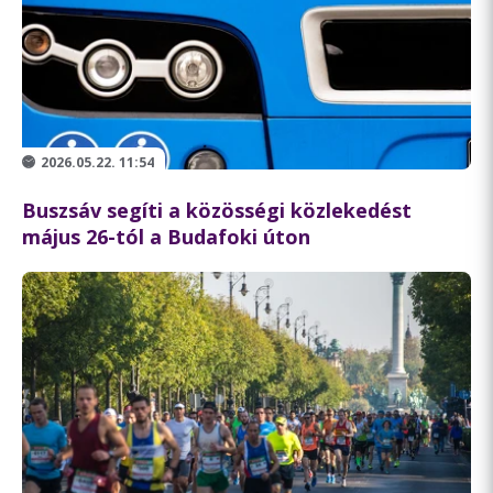
2026.05.22. 11:54
Buszsáv segíti a közösségi közlekedést
május 26-tól a Budafoki úton