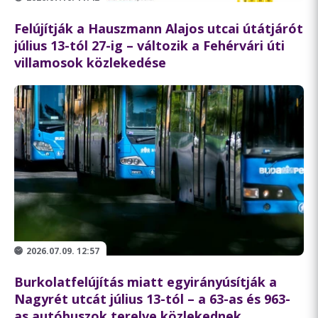
Felújítják a Hauszmann Alajos utcai útátjárót
július 13-tól 27-ig – változik a Fehérvári úti
villamosok közlekedése
2026.07.09. 12:57
Burkolatfelújítás miatt egyirányúsítják a
Nagyrét utcát július 13-tól – a 63-as és 963-
as autóbuszok terelve közlekednek