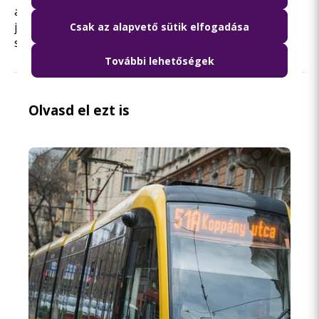
az optimális útvonalat az úti cél eléréséhez, de akár
jegyét, bérletét is megvásárolhatja az applikáció
Csak az alapvető sütik elfogadása
segítségével.
További lehetőségek
Olvasd el ezt is