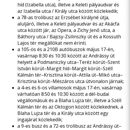
híd (Izabella utca), illetve a Keleti pályaudvar és
az Izabella utca / Király utca között közlekedik;
a 78-as trolibusz az Erzsébet királyné útja,
aluljáró, illetve a Keleti pályaudvar és az Akácfa
utca között jár, az Opera, a Zichy Jenő utca, a
Báthory utca / Bajcsy-Zsilinszky út és a Kossuth
Lajos tér megállókat nem érinti.
a 105-ös és a 210B autóbuszok május 17-én,
vasárnap 8:30 és 10:30 között az Andrássy út
helyett a Podmaniczky utca–Teréz körút–Szent
István körút–Margit híd–Margit körút–Széll
Kálmán tér–Krisztina körút–Attila út–Mikó utca–
Krisztina körút–Mészáros utca útvonalon járnak;
a 4-es és 6-os villamosok május 17-én, vasárnap
várhatóan 8:50 és 10:30 között a dél-budai
végállomásuk és a Blaha Lujza tér, illetve a Széll
Kálmán tér és az Oktogon között közlekednek, a
Blaha Lujza tér és a Király utca között egy
ingajárat közlekedik;
a 9-es busz és a 72-es trolibusz az Andrássy út–