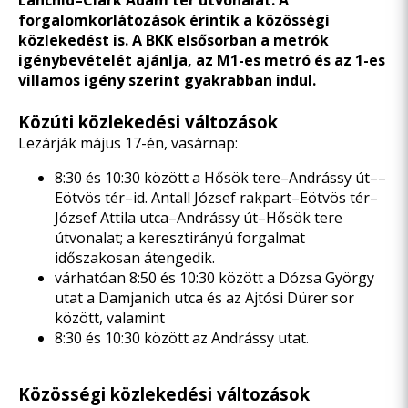
Lánchíd–Clark Ádám tér útvonalat. A
forgalomkorlátozások érintik a közösségi
közlekedést is.
A BKK elsősorban a metrók
igénybevételét ajánlja, az M1-es metró és az 1-es
villamos igény szerint gyakrabban indul.
Közúti közlekedési változások
Lezárják május 17-én, vasárnap:
8:30 és 10:30 között a Hősök tere–Andrássy út––
Eötvös tér–id. Antall József rakpart–Eötvös tér–
József Attila utca–Andrássy út–Hősök tere
útvonalat; a keresztirányú forgalmat
időszakosan átengedik.
várhatóan 8:50 és 10:30 között a Dózsa György
utat a Damjanich utca és az Ajtósi Dürer sor
között, valamint
8:30 és 10:30 között az Andrássy utat.
Közösségi közlekedési változások