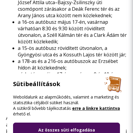
József Attila utca–Bajcsy-Zsilinszky úti
csomópont zárásakor a Deák Ferenc tér és az
Arany János utca között nem közlekednek;
a 16-os autóbusz május 17-én, vasárnap
várhatóan 8:30 és 9:30 között rövidített
útvonalon, a Széll Kálmán tér és a Clark Ádám tér
között közlekedik;
a 15-ös autóbusz rövidített útvonalon, a
Gyöngyösi utca és a Kossuth Lajos tér között jár;
a 178-as és a 216-os autóbuszok az Erzsébet
hídon át közlekednek;
várhatóan május 17-én, vasárnap 9 és 10 óra
között a 2-es, a 2B és a 23-as villamosok a
Sütibeállítások
Közvágóhíd H / Pesterzsébet, Pacsirtatelep /
Keleti pályaudvar M és a Boráros tér, illetve a
Weboldalunk az alapműködés, valamint a marketing és
Jászai Mari tér és a Széchenyi István tér között
statisztika céljából sütiket használ.
közlekednek.
A sütikről bővebb tájékoztatás
erre a linkre kattintva
érhető el.
Az utazás megtervezéséhez érdemes
a
BudapestGO
alkalmazást használni, amely többek
Az összes süti elfogadása
között valós idejű járatinformációk alapján számolja ki