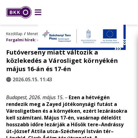
Kezdőlap
Menetrend, utazástervezés
Forgalmi hírek: előre tervezett változások
Futóverseny miatt változik a
közlekedés a Városliget környékén
május 16-án és 17-én
2026.05.15. 11:43
Budapest, 2026. május 15. –
Ezen a hétvégén
rendezik meg a Zayed jótékonysági futást a
Városligetben és a környéken, ezért lezárásokra
kell számítani. Május 17-én, vasárnap délelőtt
hosszabb időre lezárják a Hősök tere–Andrássy
út–József Attila utca–Széchenyi István tér–