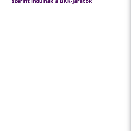
szerint indulnak a BKK-járatok