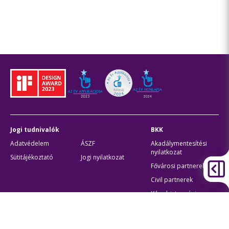
Jogi tudnivalók
BKK
Adatvédelem
ÁSZF
Akadálymentesítési
nyilatkozat
Sütitájékoztató
Jogi nyilatkozat
Fővárosi partnerek
Civil partnerek
Kiberbiztonsági
auditigazolás
Egyéb