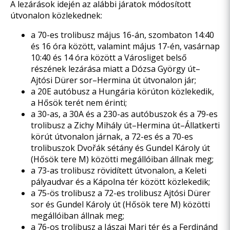
A lezárások idején az alábbi járatok módosított
útvonalon közlekednek:
a 70-es trolibusz május 16-án, szombaton 14:40
és 16 óra között, valamint május 17-én, vasárnap
10:40 és 14 óra között a Városliget belső
részének lezárása miatt a Dózsa György út–
Ajtósi Dürer sor–Hermina út útvonalon jár;
a 20E autóbusz a Hungária körúton közlekedik,
a Hősök terét nem érinti;
a 30-as, a 30A és a 230-as autóbuszok és a 79-es
trolibusz a Zichy Mihály út–Hermina út–Állatkerti
körút útvonalon járnak, a 72-es és a 70-es
trolibuszok Dvořák sétány és Gundel Károly út
(Hősök tere M) közötti megállóiban állnak meg;
a 73-as trolibusz rövidített útvonalon, a Keleti
pályaudvar és a Kápolna tér között közlekedik;
a 75-ös trolibusz a 72-es trolibusz Ajtósi Dürer
sor és Gundel Károly út (Hősök tere M) közötti
megállóiban állnak meg;
a 76-os trolibusz a Jászai Mari tér és a Ferdinánd