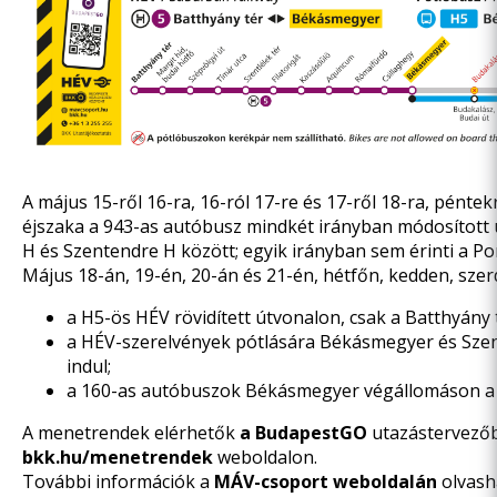
A május 15-ről 16-ra, 16-ról 17-re és 17-ről 18-ra, pénte
éjszaka a 943-as autóbusz
mindkét irányban módosított 
H és Szentendre H között; egyik irányban sem érinti a P
Május 18-án, 19-én, 20-án és 21-én, hétfőn, kedden, sze
a H5-ös HÉV
rövidített útvonalon, csak a Batthyány
a HÉV-szerelvények pótlására Békásmegyer és Szen
indul;
a 160-as autóbuszok Békásmegyer végállomáson a jár
A menetrendek elérhetők
a BudapestGO
utazástervező
bkk.hu/menetrendek
weboldalon.
További információk a
MÁV-csoport weboldalán
olvash