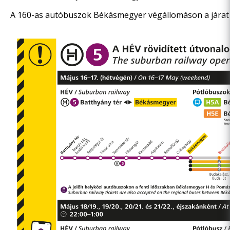
A 160-as autóbuszok Békásmegyer végállomáson a járat er