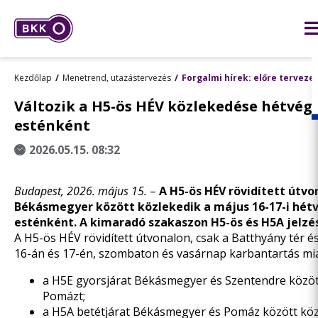
Kezdőlap
Menetrend, utazástervezés
Forgalmi hírek: előre terveze
Változik a H5-ös HÉV közlekedése hétvégé
esténként
2026.05.15. 08:32
Budapest, 2026. május 15.
–
A H5-ös HÉV rövidített útvo
Békásmegyer között közlekedik a május 16-17-i hétvé
esténként. A kimaradó szakaszon H5-ös és H5A jelzés
A H5-ös HÉV rövidített útvonalon, csak a Batthyány tér 
16-án és 17-én, szombaton és vasárnap karbantartás mi
a H5E
gyorsjárat Békásmegyer és Szentendre között 
Pomázt;
a H5A betétjárat Békásmegyer és Pomáz között köz