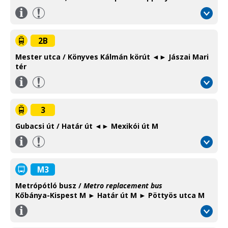
Információ
/
Information
2B
Mester utca / Könyves Kálmán körút ◄► Jászai Mari
tér
Információ
/
Information
3
Gubacsi út / Határ út ◄► Mexikói út M
Információ
/
Information
M3
Metrópótló busz /
Metro replacement bus
Kőbánya-Kispest M ► Határ út M ► Pöttyös utca M
Információ
/