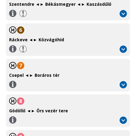
Szentendre ◄► Békásmegyer ◄► Kaszásdűlő
Információ
/
Information
6
Ráckeve ◄► Közvágóhíd
Információ
/
Information
7
Csepel ◄► Boráros tér
Információ
/
Information
8
Gödöllő ◄► Örs vezér tere
Információ
/
Information