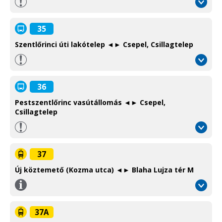
35
Szentlőrinci úti lakótelep ◄► Csepel, Csillagtelep
36
Pestszentlőrinc vasútállomás ◄► Csepel,
Csillagtelep
37
Új köztemető (Kozma utca) ◄► Blaha Lujza tér M
Információ
/
Information
37A