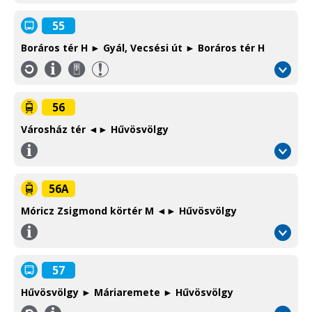
55
Boráros tér H ► Gyál, Vecsési út ► Boráros tér H
Információ
Környéki
/
autóbusz
Information
Suburban
56
bus
Városház tér ◄► Hűvösvölgy
Információ
/
Information
56A
Móricz Zsigmond körtér M ◄► Hűvösvölgy
Információ
/
Information
57
Hűvösvölgy ► Máriaremete ► Hűvösvölgy