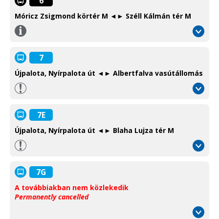
6
Móricz Zsigmond körtér M ◄► Széll Kálmán tér M
Információ
/
Information
7
Újpalota, Nyírpalota út ◄► Albertfalva vasútállomás
7E
Újpalota, Nyírpalota út ◄► Blaha Lujza tér M
7G
A továbbiakban nem közlekedik
Permanently cancelled