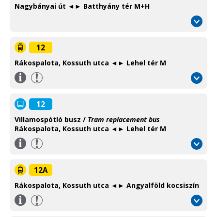
Nagybányai út ◄► Batthyány tér M+H
12
Rákospalota, Kossuth utca ◄► Lehel tér M
Információ
/
Information
12
Villamospótló busz /
Tram replacement bus
Rákospalota, Kossuth utca ◄► Lehel tér M
Információ
/
Information
12A
Rákospalota, Kossuth utca ◄► Angyalföld kocsiszín
Információ
/