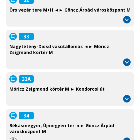
Örs vezér tere M+H ◄► Göncz Árpád városközpont M
33
Nagytétény-Diósd vasútállomás ◄► Móricz
Zsigmond körtér M
33A
Móricz Zsigmond körtér M ► Kondorosi út
34
Békásmegyer, Újmegyeri tér ◄► Göncz Árpád
városközpont M