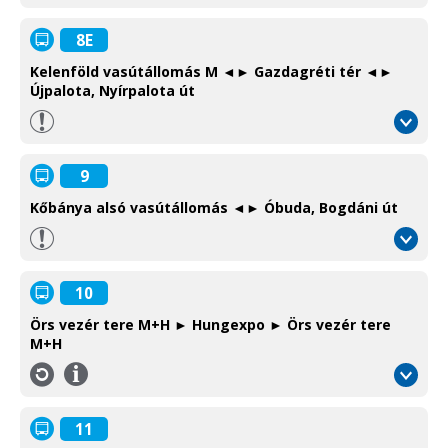
8E
Kelenföld vasútállomás M ◄► Gazdagréti tér ◄►
Újpalota, Nyírpalota út
9
Kőbánya alsó vasútállomás ◄► Óbuda, Bogdáni út
10
Örs vezér tere M+H ► Hungexpo ► Örs vezér tere
M+H
Információ
/
Information
11