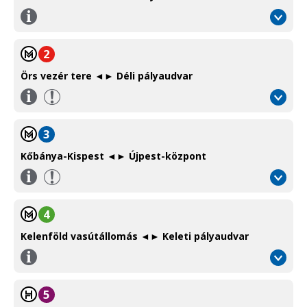
Információ
/
Information
2
Örs vezér tere ◄► Déli pályaudvar
Információ
/
Information
3
Kőbánya-Kispest ◄► Újpest-központ
Információ
/
Information
4
Kelenföld vasútállomás ◄► Keleti pályaudvar
Információ
/
Information
5