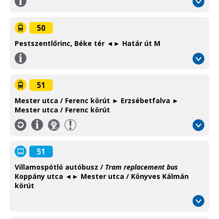
Információ
/
Information
50
Pestszentlőrinc, Béke tér ◄► Határ út M
Információ
/
Information
51
Mester utca / Ferenc körút ► Erzsébetfalva ►
Mester utca / Ferenc körút
Információ
Térkép
/
/
Information
Map
51
Villamospótló autóbusz /
Tram replacement bus
Koppány utca ◄► Mester utca / Könyves Kálmán
körút