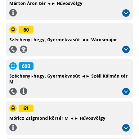
Márton Áron tér ◄► Hűvösvölgy
Információ
/
Information
60
Széchenyi-hegy, Gyermekvasút ◄► Városmajor
Igényvezérelt
Budapest
közlekedés
gyorsvasúti
On-
vonalai
60B
demand
és
service
villamoshálózata
Széchenyi-hegy, Gyermekvasút ◄► Széll Kálmán tér
M
Metro,
suburban
Telefon
Információ
railway
/
/
and
Phone
Information
61
tram
network
Móricz Zsigmond körtér M ◄► Hűvösvölgy
in
Információ
Budapest
/