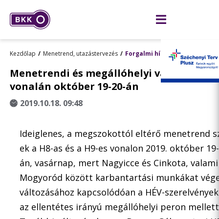
Kezdőlap
Menetrend, utazástervezés
Forgalmi hírek: előre terveze
Menetrendi és megállóhelyi változások a
vonalán október 19-20-án
2019.10.18. 09:48
Ideiglenes, a megszokottól eltérő menetrend sz
ek a H8-as és a H9-es vonalon 2019. október 19
án, vasárnap, mert Nagyicce és Cinkota, valam
Mogyoród között karbantartási munkákat vége
változásához kapcsolódóan a HÉV-szerelvénye
az ellentétes irányú megállóhelyi peron mellett 