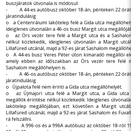
buszjáratok útvonala is módosul:
- A 44-es autóbusz október 18-án, pénteken 22 órától
járatindulásig
o a Centenráiumi lakótelep felé a Gida utca megállóhely
ideiglenes útvonalán a 46-os busz Margit utca megállójába
o az Örs vezér tere felé a Margit utca és a Sashalom
nélkül közlekedik, ideiglenes útvonalán a Margit utc
Lillafüred utcánál, majd a 92-es járat Sashalom megállóhel
o A 44-es busz Veres Péter úton kimaradó megállói elé
amely ebben az időszakban az Örs vezér tere felé m
Sashalom megállóhelyen is.
- A 46-os autóbusz október 18-án, pénteken 22 órától
járatindulásig
o Újpalota felé nem érinti a Gida utca megállóhelyét.
o az Újmajori utca felé a Margit utca, a Gida utca 
megállók érintése nélkül közlekedik. Ideiglenes útvonal
lakótelep megállójában, ezt követően a Margit utcá
Lillafüred utcánál, majd a 92-es járat Sashalom és Fuval
rá felszállni.
- A 996-os és a 996A autóbusz az október 18-ról 19-