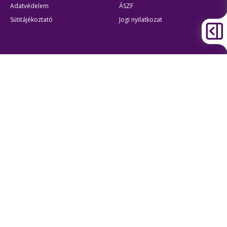
Adatvédelem
ÁSZF
Sütitájékoztató
Jogi nyilatkozat
Átláthatóság
Akadálymentes beállítások
BKK Budapesti Közlekedési Központ
Zártkörűen Működő Részvénytársaság
Cégjegyzékszám:
01-10-046840
Cím:
1075 Budapest, Rumbach Sebestyén utca 19-21
Telefon:
+36 1 3 255 255
E-mail:
bkk@bkk.hu