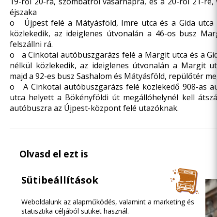
19-ről 20-ra, szombatról vasárnapra, és a 20-ról 21-re,
éjszaka
o Újpest felé a Mátyásföld, Imre utca és a Gida utca 
közlekedik, az ideiglenes útvonalán a 46-os busz Mar
felszállni rá.
o a Cinkotai autóbuszgarázs felé a Margit utca és a Gi
nélkül közlekedik, az ideiglenes útvonalán a Margit u
majd a 92-es busz Sashalom és Mátyásföld, repülőtér megá
o A Cinkotai autóbuszgarázs felé közlekedő 908-as au
utca helyett a Bökényföldi út megállóhelynél kell átszál
autóbuszra az Újpest-központ felé utazóknak.
Olvasd el ezt is
Sütibeállítások
Weboldalunk az alapműködés, valamint a marketing és
statisztika céljából sütiket használ.