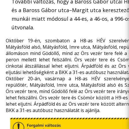
További változás, hogy a Baross Gábor utcai HÉ
és a Baross Gábor utca–Margit utca keresztező
munkái miatt módosul a 44-es, a 46-os, a 996-o
útvonala.
Október 19-én, szombaton a H8-as HÉV szerelvénye
Mátyásföld alsó, Mátyásföld, Imre utca, Mátyásföld, rep
állomáson mind Gödöllő, mind az Örs vezér tere felé a 
peron mellett lehet felszállni. Örs vezér tere és Cs
cinkotai átszállással lehet eljutni. Árpádföld és az Örs
eljutási lehetőségként a BKK a 31-es autóbusz használatát
Október 20-án, vasárnap a H8-as HÉV szerelvényei
repülőtér, Mátyásföld, Imre utca, Mátyásföld alsó és S
Örs vezér tere, mind Gödöllő felé az Örs vezér tere irán
lehet felszállni. Örs vezér tere és Csömör között a H9-es 
lehet eljutni. Árpádföld és az Örs vezér tere között alter
BKK a 31-es autóbusz használatát is ajánlja.