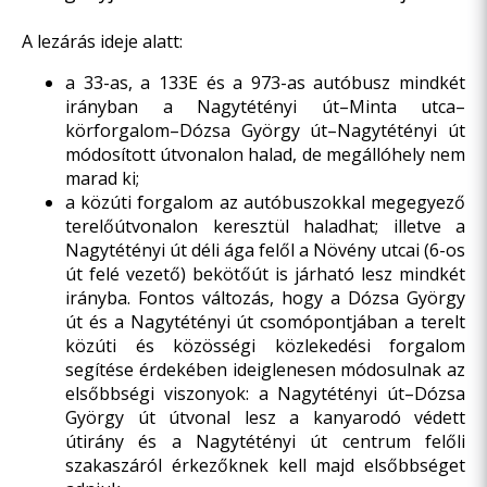
A lezárás ideje alatt:
a 33-as, a 133E és a 973-as autóbusz mindkét
irányban a Nagytétényi út–Minta utca–
körforgalom–Dózsa György út–Nagytétényi út
módosított útvonalon halad, de megállóhely nem
marad ki;
a közúti forgalom az autóbuszokkal megegyező
terelőútvonalon keresztül haladhat; illetve a
Nagytétényi út déli ága felől a Növény utcai (6-os
út felé vezető) bekötőút is járható lesz mindkét
irányba. Fontos változás, hogy a Dózsa György
út és a Nagytétényi út csomópontjában a terelt
közúti és közösségi közlekedési forgalom
segítése érdekében ideiglenesen módosulnak az
elsőbbségi viszonyok: a Nagytétényi út–Dózsa
György út útvonal lesz a kanyarodó védett
útirány és a Nagytétényi út centrum felőli
szakaszáról érkezőknek kell majd elsőbbséget