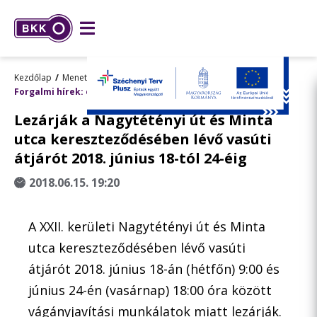
Kezdőlap
Menetrend, utazástervezés
Forgalmi hírek: előre tervezett változások
Lezárják a Nagytétényi út és Minta
utca kereszteződésében lévő vasúti
átjárót 2018. június 18-tól 24-éig
2018.06.15. 19:20
A XXII. kerületi Nagytétényi út és Minta
utca kereszteződésében lévő vasúti
átjárót 2018. június 18-án (hétfőn) 9:00 és
június 24-én (vasárnap) 18:00 óra között
vágányjavítási munkálatok miatt lezárják.