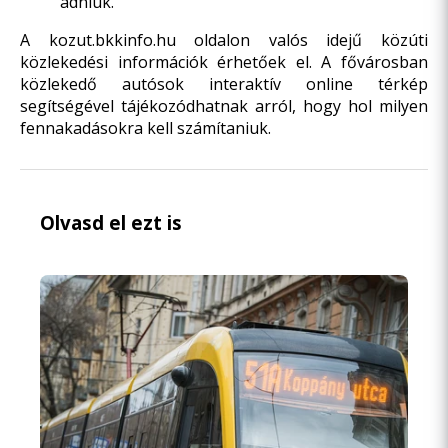
adniuk.
A
kozut.bkkinfo.hu
oldalon valós idejű közúti
közlekedési információk érhetőek el. A fővárosban
közlekedő autósok interaktív online térkép
segítségével tájékozódhatnak arról, hogy hol milyen
fennakadásokra kell számítaniuk.
Olvasd el ezt is