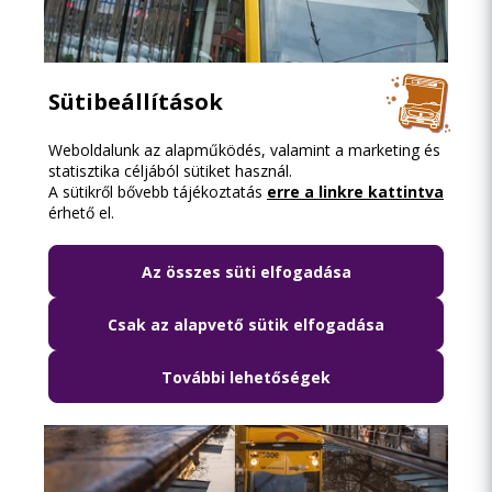
Sütibeállítások
2026.08.07. 12:11
Pótlóbusz jár az 51A villamos helyett két
Weboldalunk az alapműködés, valamint a marketing és
statisztika céljából sütiket használ.
augusztusi hétvégén
A sütikről bővebb tájékoztatás
erre a linkre kattintva
érhető el.
Az összes süti elfogadása
Csak az alapvető sütik elfogadása
További lehetőségek