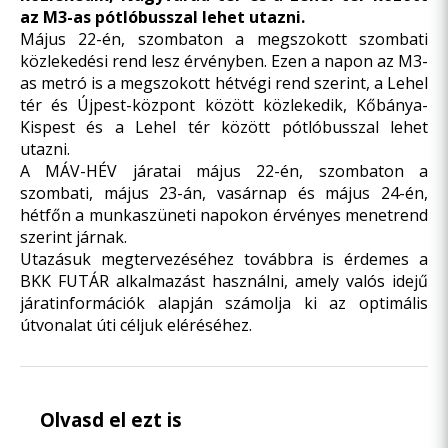
az M3-as pótlóbusszal lehet utazni.
Május 22-én, szombaton a megszokott szombati
közlekedési rend lesz érvényben. Ezen a napon az M3-
as metró is a megszokott hétvégi rend szerint, a Lehel
tér és Újpest-központ között közlekedik, Kőbánya-
Kispest és a Lehel tér között pótlóbusszal lehet
utazni.
A MÁV-HÉV járatai május 22-én, szombaton a
szombati, május 23-án, vasárnap és május 24-én,
hétfőn a munkaszüneti napokon érvényes menetrend
szerint járnak.
Utazásuk megtervezéséhez továbbra is érdemes a
BKK FUTÁR
alkalmazást használni, amely valós idejű
járatinformációk alapján számolja ki az optimális
útvonalat úti céljuk eléréséhez.
Olvasd el ezt is