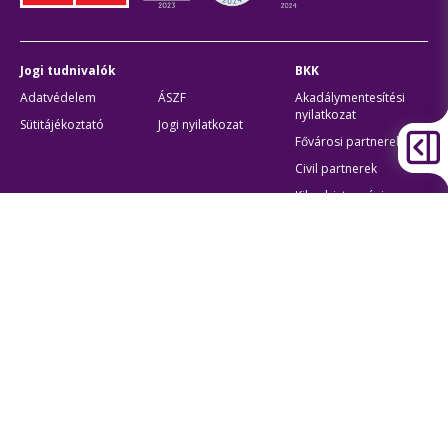
Jogi tudnivalók
BKK
Adatvédelem
ÁSZF
Akadálymentesítési
nyilatkozat
Sütitájékoztató
Jogi nyilatkozat
Fővárosi partnerek
Civil partnerek
Kiberbiztonsági
auditigazolás
Egyéb
Átláthatóság
Oldaltérkép
Akadálymentes beállítások
Sütibeállítások
BKK Budapesti Közlekedési Központ
Zártkörűen Működő Részvénytársaság
Cégjegyzékszám:
01-10-046840