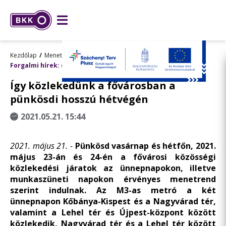
Kezdőlap
Menetrend, utazástervezés
Forgalmi hírek: előre tervezett változások
Így közlekedünk a fővárosban a
pünkösdi hosszú hétvégén
2021.05.21. 15:44
2021. május 21. -
Pünkösd vasárnap és hétfőn, 2021.
május 23-án és 24-én a fővárosi közösségi
közlekedési járatok az ünnepnapokon, illetve
munkaszüneti napokon érvényes menetrend
szerint indulnak. Az M3-as metró a két
ünnepnapon Kőbánya-Kispest és a Nagyvárad tér,
valamint a Lehel tér és Újpest-központ között
közlekedik, Nagyvárad tér és a Lehel tér között