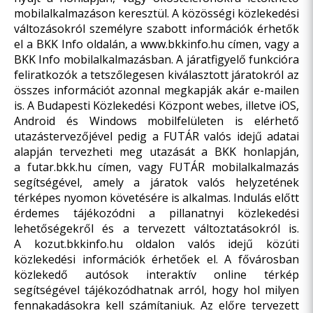
mobilalkalmazáson keresztül. A közösségi közlekedési
változásokról személyre szabott információk érhetők
el a BKK Info oldalán, a
www.bkkinfo.hu
címen, vagy a
BKK Info mobilalkalmazásban. A járatfigyelő funkcióra
feliratkozók a tetszőlegesen kiválasztott járatokról az
összes információt azonnal megkapják akár e-mailen
is. A Budapesti Közlekedési Központ webes, illetve iOS,
Android és Windows mobilfelületen is elérhető
utazástervezőjével pedig a FUTÁR valós idejű adatai
alapján tervezheti meg utazását a BKK honlapján,
a
futar.bkk.hu
címen, vagy FUTÁR mobilalkalmazás
segítségével, amely a járatok valós helyzetének
térképes nyomon követésére is alkalmas. Indulás előtt
érdemes tájékozódni a pillanatnyi közlekedési
lehetőségekről és a tervezett változtatásokról is.
A
kozut.bkkinfo.hu
oldalon valós idejű közúti
közlekedési információk érhetőek el. A fővárosban
közlekedő autósok interaktív online térkép
segítségével tájékozódhatnak arról, hogy hol milyen
fennakadásokra kell számítaniuk. Az előre tervezett