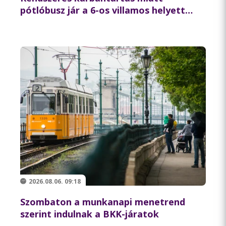
pótlóbusz jár a 6-os villamos helyett
csütörtök éjszaka
2026.08.06. 09:18
Szombaton a munkanapi menetrend
szerint indulnak a BKK-járatok