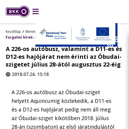
Kezdőlap
Menetrend, utazástervezés
Forgalmi hírek: előre tervezett változások
A 226-os autóbusz, valamint a D11-es és
D12-es hajójárat nem érinti az Óbudai-
szigetet július 28-ától augusztus 22-éig
2018.07.26. 15:18
A 226-os autóbusz az Óbudai-sziget
helyett Aquincumig közlekedik, a D11-es
és a D12-es hajójárat pedig nem áll meg
az Óbudai-sziget kikötőben 2018. július
28-án (szombaton) az első járatindulástól