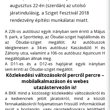
augusztus 22-én (szerdán) az utolsó
járatindulásig, a Sziget Fesztivál 2018
rendezvény építési munkálatai miatt.
A 226-os autóbusz egyik irányban sem érinti a Május
9. park, a Sporttelep, az Óbudai-sziget hajóállomás és
az Óbudai-sziget megállót. Az autóbuszok
ideiglenesen a 34-es autóbusz Kaszásdűlő H és
Záhony utca, valamint a 106-os autóbusz Aquincum H
megállójában állnak meg.
A D11-es és a D12-es hajójárat egyik irányban
sem érinti az Óbudai-sziget megállót.
Közlekedési változásokról percről percre –
mobilalkalmazáson és webes
utazástervezőn is!
A BKK mind a közösségi közlekedési változásokról és
a kedvencnek jelölt járatokról, mind a közúti
fennakadásokról folyamatosan frissülő információkat
nyújt a honlapján, vagy okostelefonokra letölthető