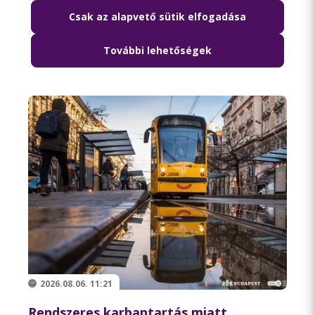
Csak az alapvető sütik elfogadása
Pótlóbusz jár az 51A villamos helyett két
augusztusi hétvégén
További lehetőségek
2026.08.06. 11:21
Rendszeres karbantartás miatt