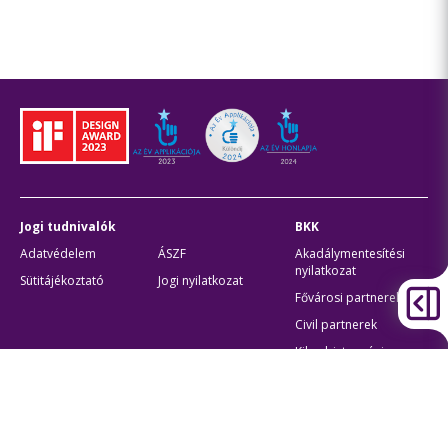
Jogi tudnivalók
BKK
Adatvédelem
ÁSZF
Akadálymentesítési
nyilatkozat
Sütitájékoztató
Jogi nyilatkozat
Fővárosi partnerek
Civil partnerek
Kiberbiztonsági
auditigazolás
Egyéb
Átláthatóság
Oldaltérkép