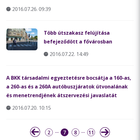
2016.07.26. 09:39
Több útszakasz felújítása
befejeződött a fővárosban
2016.07.22. 14:49
A BKK társadalmi egyeztetésre bocsátja a 160-as,
a 260-as és a 260A autóbuszjáratok útvonalának
és menetrendjének átszervezési javaslatát
2016.07.20. 10:15
2
7
8
11