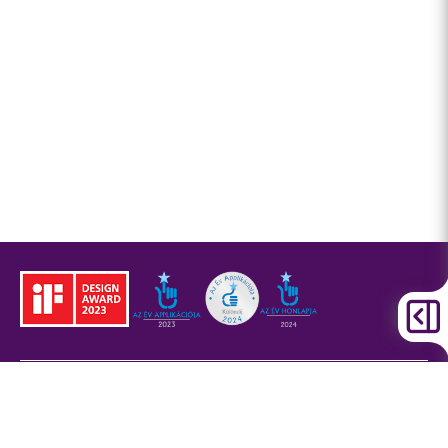
Jogi tudnivalók
BKK
Adatvédelem
ÁSZF
Akadálymentesítési
nyilatkozat
Sütitájékoztató
Jogi nyilatkozat