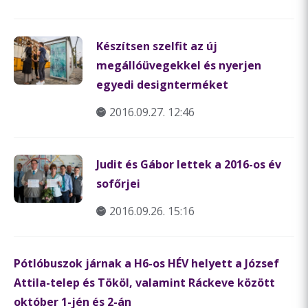
Készítsen szelfit az új
megállóüvegekkel és nyerjen
egyedi designterméket
2016.09.27. 12:46
Judit és Gábor lettek a 2016-os év
sofőrjei
2016.09.26. 15:16
Pótlóbuszok járnak a H6-os HÉV helyett a József
Attila-telep és Tököl, valamint Ráckeve között
október 1-jén és 2-án