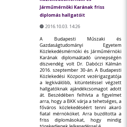
Járműmérnöki Karának friss
diplomás hallgatóit
2016.10.03. 14:26
A Budapesti Műszaki és
Gazdaságtudományi Egyetem
Közlekedésmérnöki és Járműmérnöki
Karának diplomaátadó ünnepségén
díszvendég volt Dr. Dabóczi Kálmán
2016. szeptember 30-án. A Budapesti
Közlekedési Központ vezérigazgatója
a legkiválóbb, kitüntetéssel végzett
hallgatóknak ajándékcsomagot adott
át. Beszédében felhívta a figyelmet
arra, hogy a BKK várja a tehetséges, a
főváros közlekedéséért tenni akaró
fiatal mérnököket. Arra buzdította a
friss diplomásokat, hogy mindig
törekedjenek lelkesedéssel é ...