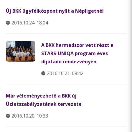
Új BKK ügyfélközpont nyílt a Népligetnél
2016.10.24. 18:04
A BKK harmadszor vett részt a
STARS-UNIQA program éves
díjátadó rendezvényén
2016.10.21. 08:42
Már véleményezhető a BKK új
Üzletszabályzatának tervezete
2016.10.20. 10:33