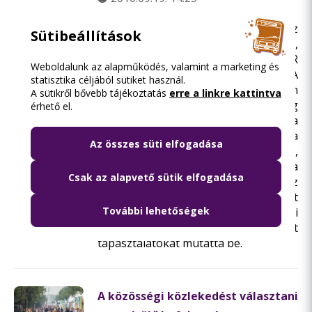
2016. szeptember 14. és 16. között az
Sütibeállítások
Európai Mobilitási Hét keretében,
Ljubjanában zajlott a SMART-MR
Weboldalunk az alapműködés, valamint a marketing és
projekt első tematikus találkozója. A
statisztika céljából sütiket használ.
projekt workshop pénteki napján
A sütikről bővebb tájékoztatás
erre a linkre kattintva
Violeta Bulc, az Európai Bizottság
érhető el.
Közlekedési Biztosa tett látogatást a
helyszínen. A workshop témája a
Az összes süti elfogadása
participatív közlekedéstervezés volt,
amellyel kapcsolatban a BKK a
Csak az alapvető sütik elfogadása
budapesti M4-es metróhoz
kapcsolódó felszíni autóbusz-hálózat
További lehetőségek
átszervezésének társadalmi
konzultációja során szerzett
tapasztalatokat mutatta be.
A közösségi közlekedést választani