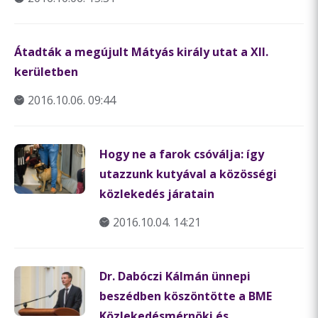
Átadták a megújult Mátyás király utat a XII.
kerületben
2016.10.06. 09:44
Hogy ne a farok csóválja: így
utazzunk kutyával a közösségi
közlekedés járatain
2016.10.04. 14:21
Dr. Dabóczi Kálmán ünnepi
beszédben köszöntötte a BME
Közlekedésmérnöki és