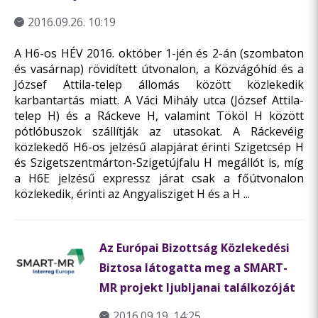
2016.09.26. 10:19
A H6-os HÉV 2016. október 1-jén és 2-án (szombaton
és vasárnap) rövidített útvonalon, a Közvágóhíd és a
József Attila-telep állomás között közlekedik
karbantartás miatt. A Váci Mihály utca (József Attila-
telep H) és a Ráckeve H, valamint Tököl H között
pótlóbuszok szállítják az utasokat. A Ráckevéig
közlekedő H6-os jelzésű alapjárat érinti Szigetcsép H
és Szigetszentmárton-Szigetújfalu H megállót is, míg
a H6E jelzésű expressz járat csak a főútvonalon
közlekedik, érinti az Angyalisziget H és a H ...
Az Európai Bizottság Közlekedési
Biztosa látogatta meg a SMART-
MR projekt ljubljanai találkozóját
2016.09.19. 14:25