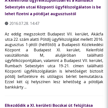
A kelenföldi ügyfélközpontban és a Rumbach
Sebestyén utcai Központi ügyfélszolgálaton is be
lehet fizetni a pótdíjat augusztustól
2016.07.28. 14:47
Az eddig megszokott Budapest VII. kerület, Akácfa
utca 22. szám alatti Pótdíj ügyfélszolgálat mellett 2016.
augusztus 1-jétől (hétfőtől) a Budapesti Közlekedési
Központ a Budapest XI. kerület, Kelenföld
vasútállomás M, aluljáróban található
ügyfélközpontjában, valamint a Budapest VII. kerület,
Rumbach Sebestyén utca 19-21. címen található
Központi ügyfélszolgálatán is lehetőséget biztosít
pótdíj befizetésre és utólagos bérlet bemutatásra.
Ezzel két új helyszínen lesz lehetőség a pótdíjak
bankkárty ...
Elkezdődik a XI. kerületi Bocskai út felújítása