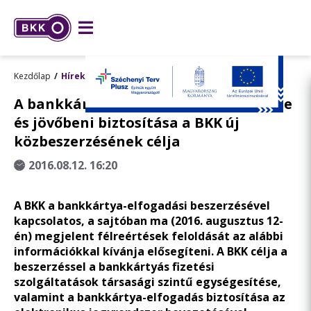
Kezdőlap
Hírek
A bankkártya-elfogadás egységesítése
és jövőbeni biztosítása a BKK új
közbeszerzésének célja
2016.08.12. 16:20
A BKK a bankkártya-elfogadási beszerzésével
kapcsolatos, a sajtóban ma (2016. augusztus 12-
én) megjelent félreértések feloldását az alábbi
információkkal kívánja elősegíteni. A BKK célja a
beszerzéssel a bankkártyás fizetési
szolgáltatások társasági szintű egységesítése,
valamint a bankkártya-elfogadás biztosítása az