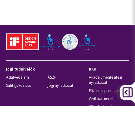
Jogi tudnivalók
BKK
Adatvédelem
ÁSZF
Akadálymentesítési
nyilatkozat
Sütitájékoztató
Jogi nyilatkozat
Fővárosi partnerek
Civil partnerek
Kiberbiztonsági
auditigazolás
Egyéb
Átláthatóság
Oldaltérkép