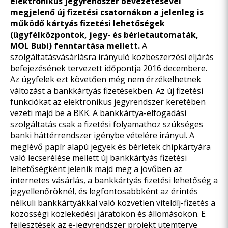
elektronikus jegyrendszer bevezetésével
megjelenő új fizetési csatornákon a jelenleg is
működő kártyás fizetési lehetőségek
(ügyfélközpontok, jegy- és bérletautomaták,
MOL Bubi) fenntartása mellett.
A
szolgáltatásvásárlásra irányuló közbeszerzési eljárás
befejezésének tervezett időpontja 2016 decembere.
Az ügyfelek ezt követően még nem érzékelhetnek
változást a bankkártyás fizetésekben. Az új fizetési
funkciókat az elektronikus jegyrendszer keretében
vezeti majd be a BKK. A bankkártya-elfogadási
szolgáltatás csak a fizetési folyamathoz szükséges
banki háttérrendszer igénybe vételére irányul. A
meglévő papír alapú jegyek és bérletek chipkártyára
való lecserélése mellett új bankkártyás fizetési
lehetőségként jelenik majd meg a jövőben az
internetes vásárlás, a bankkártyás fizetési lehetőség a
jegyellenőröknél, és legfontosabbként az érintés
nélküli bankkártyákkal való közvetlen viteldíj-fizetés a
közösségi közlekedési járatokon és állomásokon. E
fejlesztések az e-jegyrendszer projekt ütemterve