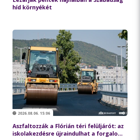
híd környékét
2026.08.06. 15:06
Aszfaltozzák a Flórián téri felüljárót: az
iskolakezdésre újraindulhat a forgalom