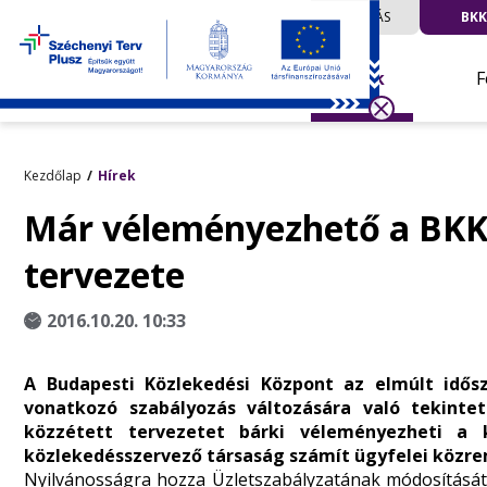
UTAZÁS
BKK
Hírek
F
Kezdőlap
Hírek
Már véleményezhető a BKK 
tervezete
2016.10.20. 10:33
A Budapesti Közlekedési Központ az elmúlt idősz
vonatkozó szabályozás változására való tekintet
közzétett tervezetet bárki véleményezheti a 
közlekedésszervező társaság számít ügyfelei közr
Nyilvánosságra hozza Üzletszabályzatának módosítását