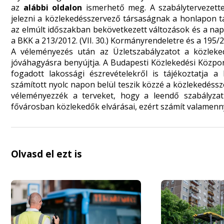
az
alábbi oldalon
ismerhető meg. A szabálytervezette
jelezni a közlekedésszervező társaságnak a honlapon ta
az elmúlt időszakban bekövetkezett változások és a nap
a BKK a 213/2012. (VII. 30.) Kormányrendeletre és a 195/20
A véleményezés után az Üzletszabályzatot a közlek
jóváhagyásra benyújtja. A Budapesti Közlekedési Közpo
fogadott lakossági észrevételekről is tájékoztatja a
számított nyolc napon belül teszik közzé a közlekedéss
véleményezzék a terveket, hogy a leendő szabályza
fővárosban közlekedők elvárásai, ezért számít valamennyi
Olvasd el ezt is