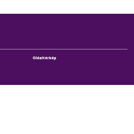
Oldaltérkép
bach Sebestyén utca 19-21