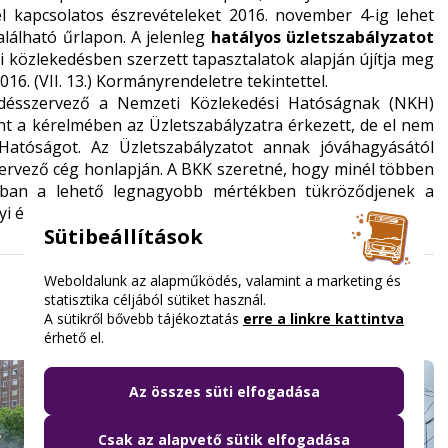
l kapcsolatos észrevételeket 2016. november 4-ig lehet
lálható űrlapon. A jelenleg
hatályos üzletszabályzatot
i közlekedésben szerzett tapasztalatok alapján újítja meg
16. (VII. 13.) Kormányrendeletre tekintettel.
edésszervező a Nemzeti Közlekedési Hatóságnak (NKH)
nt a kérelmében az Üzletszabályzatra érkezett, de el nem
 Hatóságot. Az Üzletszabályzatot annak jóváhagyásától
zervező cég honlapján. A BKK szeretné, hogy minél többen
tban a lehető legnagyobb mértékben tükröződjenek a
 érintett ügyfél segítségére.
Sütibeállítások
Weboldalunk az alapműködés, valamint a marketing és
statisztika céljából sütiket használ.
A sütikről bővebb tájékoztatás
erre a linkre kattintva
érhető el.
Az összes süti elfogadása
Csak az alapvető sütik elfogadása