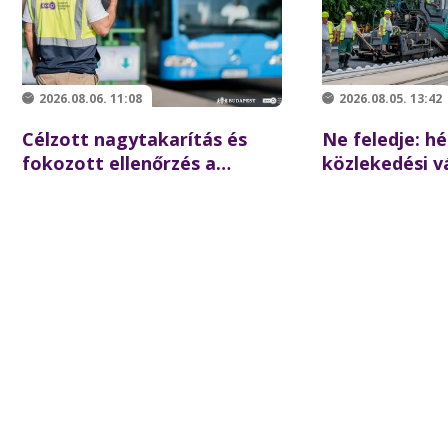
2026.08.06. 11:08
2026.08.05. 13:42
Célzott nagytakarítás és
Ne feledje: hé
fokozott ellenőrzés a
közlekedési v
Batthyány téren –
várhatók Újpe
összehangolt akciót tartott
partnereivel a BKK