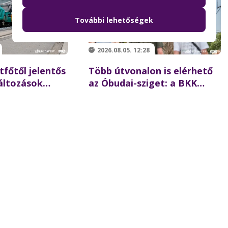
További lehetőségek
2026.08.05. 12:28
tfőtől jelentős
Több útvonalon is elérhető
áltozások
az Óbudai-sziget: a BKK
sten!
rendkívüli járattal is segíti
az augusztus 8-i
koncertlátogatókat