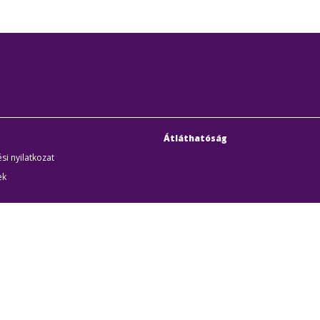
Átláthatóság
si nyilatkozat
ek
uditigazolás
k
udapesti Közlekedési Központ
Cím:
1075 Budapest, Rum
örűen Működő Részvénytársaság
Telefon:
+36 1 3 255 255