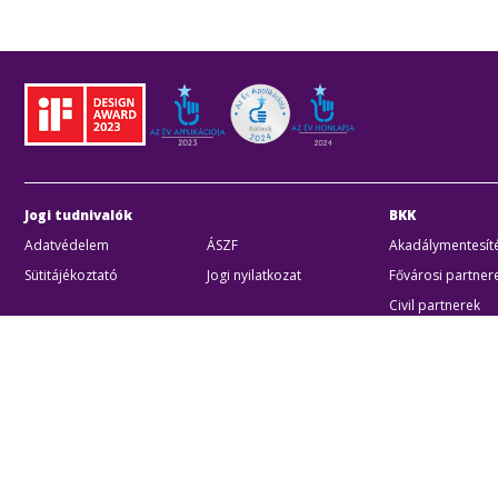
Jogi tudnivalók
BKK
Adatvédelem
ÁSZF
Akadálymentesíté
Sütitájékoztató
Jogi nyilatkozat
Fővárosi partner
Civil partnerek
Kiberbiztonsági a
Egyéb
Akadálymentes beállítások
Sütibeállításo
BKK B
Zártk