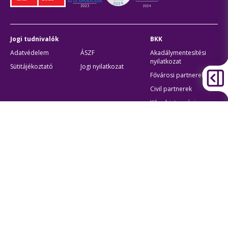
Jogi tudnivalók
BKK
Adatvédelem
ÁSZF
Akadálymentesítési
nyilatkozat
Sütitájékoztató
Jogi nyilatkozat
Fővárosi partnerek
Civil partnerek
Kiberbiztonsági
auditigazolás
Egyéb
Átláthatóság
Oldaltérkép
Akadálymentes beállítások
Sütibeállítások
BKK Budapesti Közlekedési Központ
Zártkörűen Működő Részvénytársaság
Cégjegyzékszám:
01-10-046840