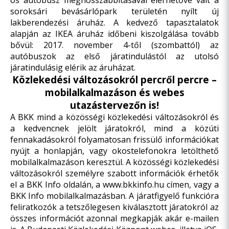
ös autóbusz meghosszabbításával elérhetővé vált a
soroksári bevásárlópark területén nyílt új
lakberendezési áruház. A kedvező tapasztalatok
alapján az IKEA áruház időbeni kiszolgálása tovább
bővül: 2017. november 4-től (szombattól) az
autóbuszok az első járatindulástól az utolsó
járatindulásig elérik az áruházat.
Közlekedési változásokról percről percre –
mobilalkalmazáson és webes
utazástervezőn is!
A BKK mind a közösségi közlekedési változásokról és
a kedvencnek jelölt járatokról, mind a közúti
fennakadásokról folyamatosan frissülő információkat
nyújt a honlapján, vagy okostelefonokra letölthető
mobilalkalmazáson keresztül. A közösségi közlekedési
változásokról személyre szabott információk érhetők
el a BKK Info oldalán, a
www.bkkinfo.hu
címen, vagy a
BKK Info mobilalkalmazásban. A járatfigyelő funkcióra
feliratkozók a tetszőlegesen kiválasztott járatokról az
összes információt azonnal megkapják akár e-mailen