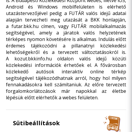
is. A Budapesti Közlekedési Központ webes, illetve iOS,
Android és Windows mobilfelületen is elérhető
utazástervezőjével pedig a FUTÁR valós idejű adatai
alapján tervezheti meg utazását a BKK honlapján,
a
futar.bkk.hu
címen, vagy FUTÁR mobilalkalmazás
segítségével, amely a járatok valós helyzetének
térképes nyomon követésére is alkalmas. Indulás előtt
érdemes tájékozódni a pillanatnyi közlekedési
lehetőségekről és a tervezett változtatásokról is.
A
kozut.bkkinfo.hu
oldalon valós idejű közúti
közlekedési információk érhetőek el. A fővárosban
közlekedő autósok interaktív online térkép
segítségével tájékozódhatnak arról, hogy hol milyen
fennakadásokra kell számítaniuk. Az előre tervezett
forgalomkorlátozások már napokkal az életbe
lépésük előtt elérhetők a webes felületen.
Sütibeállítások
Olvasd el ezt is