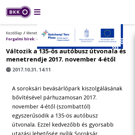
Kezdőlap
Menetrend, utazástervezés
Forgalmi hírek: előre tervezett változások
Változik a 135-ös autóbusz útvonala és
menetrendje 2017. november 4-étől
2017.10.31. 14:11
A soroksári bevásárlópark kiszolgálásának
bővítésével párhuzamosan 2017.
november 4-étől (szombattól)
egyszerűsödik a 135-ös autóbusz
útvonala. Ezzel kedvezőbb és gyorsabb
utazási lehetőség nyílik Soroksár