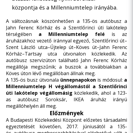
központja és a Millenniumtelep irányába.
A változásnak köszönhetően a 135-ös autóbusz a
Jahn Ferenc Kórház és a Szentlőrinci úti lakótelep
térségében
a Millenniumtelep felé
is az
áruházakhoz vezető iránnyal egyező, Szentlőrinci út–
Szent László utca–Újtelep út–Köves út–Jahn Ferenc
Kórház–Tartsay utca útvonalon közlekedik. Az
autóbusz szervizúton található Jahn Ferenc Kórház
megállója megszűnik; a buszok a továbbiakban a
Köves úton lévő megállóban állnak meg.
A 135-ös busz útvonala
ünnepnapokon
is módosul:
a
Millenniumtelep H végállomástól a Szentlőrinci
úti lakótelep végállomásig
közlekedik, ahol a 123-
as autóbusz Soroksár, IKEA áruház irányú
megállóhelyén áll meg.
Előzmények
A Budapesti Közlekedési Központ előzetes
társadalmi
egyeztetését
követően, 2017. júniusától a 135-