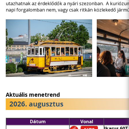
utazhatnak az érdeklődők a nyári szezonban. A kuriózum
napi forgalomban nem, vagy csak ritkán közlekedő járm
Aktuális menetrend
Dátum
Vonal
Ikarus 60T