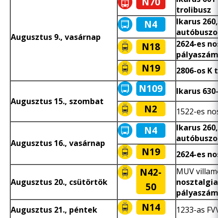
N70
trolibusz
Ikarus 260
N4
autóbuszo
Augusztus 9., vasárnap
2624-es no
N18
pályaszámú
N19
2806-os K 
N109
Ikarus 630
Augusztus 15., szombat
N2
1522-es nos
Ikarus 260
N4
autóbuszo
Augusztus 16., vasárnap
N19
2624-es no
N42-
MUV villam
Augusztus 20., csütörtök
nosztalgia
50
pályaszámú
N14
Augusztus 21., péntek
1233-as FVV