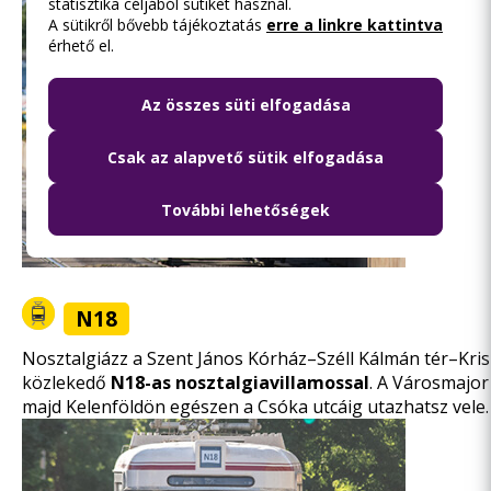
statisztika céljából sütiket használ.
A sütikről bővebb tájékoztatás
erre a linkre kattintva
érhető el.
Az összes süti elfogadása
Csak az alapvető sütik elfogadása
További lehetőségek
N18
Nosztalgiázz a Szent János Kórház–Széll Kálmán tér–Kris
közlekedő
N18-as nosztalgiavillamossal
. A Városmajor
majd Kelenföldön egészen a Csóka utcáig utazhatsz vele.