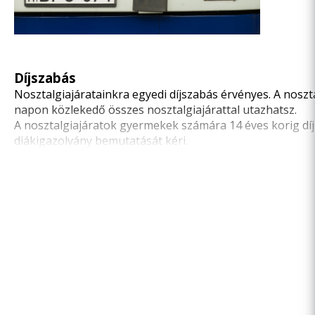
Díjszabás
Nosztalgiajáratainkra egyedi díjszabás érvényes. A noszt
napon közlekedő összes nosztalgiajárattal utazhatsz.
A nosztalgiajáratok gyermekek számára 14 éves korig dí
diákigazolvány bemutatását kéri.