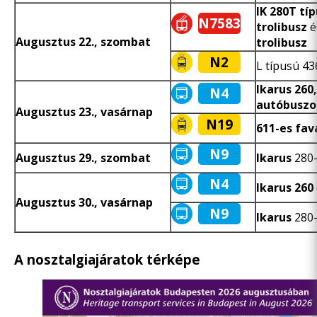
IK 280T tí
N7583
trolibus
z
Augusztus 22., szombat
trolibusz
N2
L típusú 43
Ikarus 260
N4
autóbuszo
Augusztus 23., vasárnap
N19
611-es fav
N9
Augusztus 29., szombat
Ikarus
280-
N4
Ikarus 260
Augusztus 30., vasárnap
N9
Ikarus
280-
A nosztalgiajáratok térképe