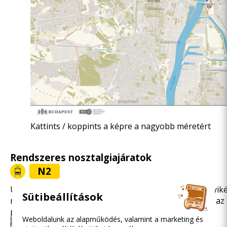
Kattints / koppints a képre a nagyobb méretért
Rendszeres nosztalgiajáratok
N2
Utazz végig a világ 10 legszebb villamosvonalának egyik
Sütibeállítások
műemléket, látnivalót megcsodálhatsz, többek között az 
panorámáját.
Weboldalunk az alapműködés, valamint a marketing és