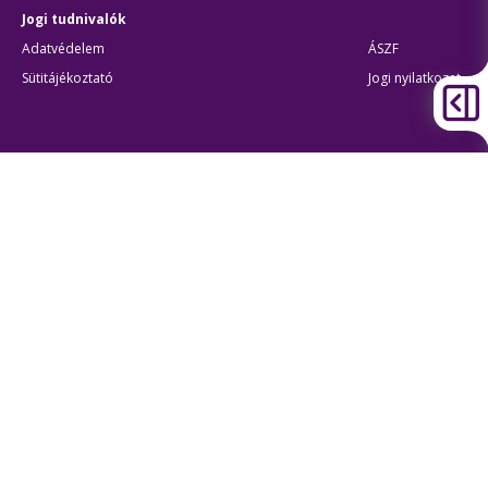
Jogi tudnivalók
Adatvédelem
ÁSZF
Sütitájékoztató
Jogi nyilatkozat
Átláthatóság
Akadálymentes beállítások
BKK Budapesti Közlekedési Központ
Zártkörűen Működő Részvénytársaság
Cégjegyzékszám:
01-10-046840
Cím:
1075 Budapest, Rumbach Sebestyén utca 19-21
Telefon:
+36 1 3 255 255
E-mail:
bkk@bkk.hu