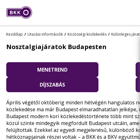
Kezdőlap
Utazási információk
Közösségi közlekedés
Különleges jára
Nosztalgiajáratok Budapesten
MENETREND
DÍJSZABÁS
Április végétől októberig minden hétvégén hangulatos n
közlekedése ma már Budapest elmaradhatatlan jelképe, 
Budapest modern kori közlekedéstörténete több mint száz
közül szinte mindegyik megfordult Budapest utcáin, ame
felújítottak. Ezekkel az egyedi megjelenésű, különböző
hétköznapjainak részei voltak – a BKK és a BKV együttm