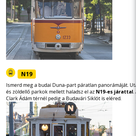
N19
Ismerd meg a budai Duna-part páratlan panorámáját. Uta
és zöldellő parkok mellett haladsz el az
N19-es járattal
.
Clark Ádám térnél pedig a Budavári Siklót is eléred.