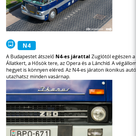
N4
A Budapestet átszelő
N4-es járattal
Zuglótól egészen a 
Állatkert, a Hősök tere, az Opera és a Lánchíd. A végáll
hegyet is könnyen eléred. Az N4-es járaton ikonikus au
utazhatsz minden vasárnap.