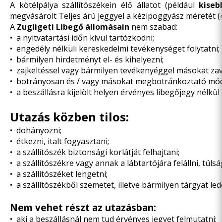
A kötélpálya szállítószékein élő állatot (például
kiseb
megvásárolt Teljes árú jeggyel a kézipoggyász méretét (
A
Zugligeti Libegő állomásain
nem szabad:
• a nyitvatartási időn kívül tartózkodni;
• engedély nélküli kereskedelmi tevékenységet folytatni;
• bármilyen hirdetményt el- és kihelyezni;
• zajkeltéssel vagy bármilyen tevékenyéggel másokat zav
• botrányosan és / vagy másokat megbotránkoztató mód
• a beszállásra kijelölt helyen érvényes libegőjegy nélkül
Utazás közben tilos:
• dohányozni;
• étkezni, italt fogyasztani;
• a szállítószék biztonsági korlátját felhajtani;
• a szállítószékre vagy annak a lábtartójára felállni, túls
• a szállítószéket lengetni;
• a szállítószékből szemetet, illetve bármilyen tárgyat le
Nem vehet részt az utazásban:
• aki a beszállásnál nem tud érvényes jegyet felmutatni;