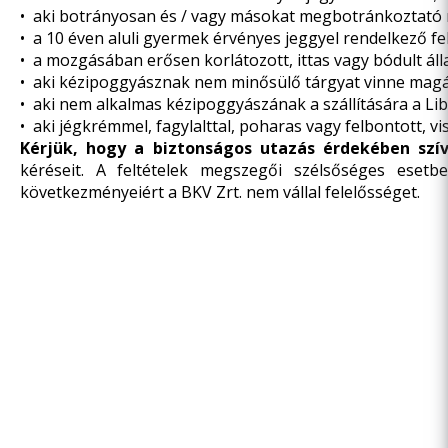
• aki botrányosan és / vagy másokat megbotránkoztató 
• a 10 éven aluli gyermek érvényes jeggyel rendelkező fel
• a mozgásában erősen korlátozott, ittas vagy bódult ál
• aki kézipoggyásznak nem minősülő tárgyat vinne magá
• aki nem alkalmas kézipoggyászának a szállítására a Lib
• aki jégkrémmel, fagylalttal, poharas vagy felbontott, vi
Kérjük, hogy a biztonságos utazás érdekében szí
kéréseit. A feltételek megszegői szélsőséges eset
következményeiért a BKV Zrt. nem vállal felelősséget.