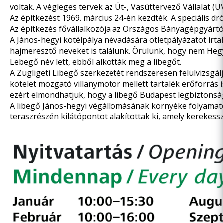
voltak. A végleges tervek az Út-, Vasúttervező Vállalat (
Az építkezést 1969. március 24-én kezdték. A speciális dr
Az építkezés fővállalkozója az Országos Bányagépgyártó V
A János-hegyi kötélpálya névadására ötletpályázatot írta
hajmeresztő neveket is találunk. Örülünk, hogy nem Heg
Lebegő név lett, ebből alkották meg a libegőt.
A Zugligeti Libegő szerkezetét rendszeresen felülvizsgál
kötelet mozgató villanymotor mellett tartalék erőforrás i
ezért elmondhatjuk, hogy a libegő Budapest legbiztonsá
A libegő János-hegyi végállomásának környéke folyamatos
teraszrészén kilátópontot alakítottak ki, amely kerekess