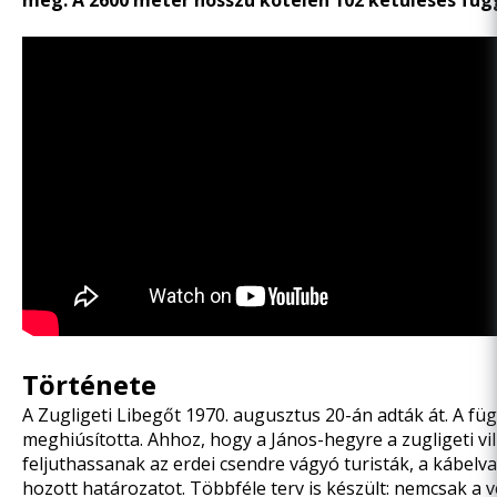
meg. A 2600 méter hosszú kötélen 102 kétüléses füg
Története
A Zugligeti Libegőt 1970. augusztus 20-án adták át. A füg
meghiúsította. Ahhoz, hogy a János-hegyre a zugligeti vi
feljuthassanak az erdei csendre vágyó turisták, a kábelv
hozott határozatot. Többféle terv is készült: nemcsak a 