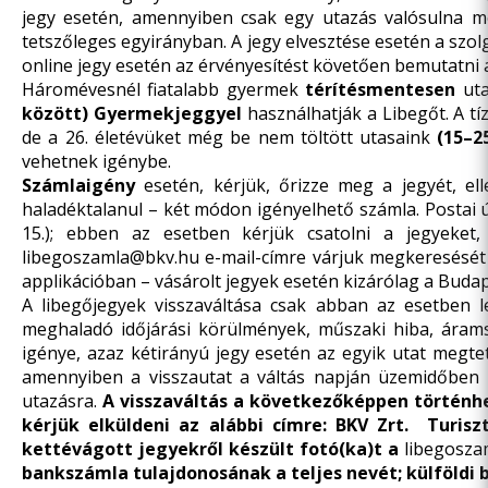
jegy esetén, amennyiben csak egy utazás valósulna me
tetszőleges egyirányban. A jegy elvesztése esetén a szolg
online jegy esetén az érvényesítést követően bemutatni 
Háromévesnél fiatalabb gyermek
térítésmentesen
uta
között)
Gyermekjeggyel
használhatják a Libegőt. A tí
de a 26. életévüket még be nem töltött utasaink
(15–2
vehetnek igénybe.
Számlaigény
esetén, kérjük, őrizze meg a jegyét, el
haladéktalanul – két módon igényelhető számla. Postai ú
15.); ebben az esetben kérjük csatolni a jegyeket,
libegoszamla
bkv.hu
e-mail-címre várjuk megkeresését 
applikációban – vásárolt jegyek esetén kizárólag a Buda
A libegőjegyek visszaváltása csak abban az esetben l
meghaladó időjárási körülmények, műszaki hiba, árams
igénye, azaz kétirányú jegy esetén az egyik utat megtet
amennyiben a visszautat a váltás napján üzemidőben 
utazásra.
A visszaváltás a következőképpen történhe
kérjük elküldeni az alábbi címre: BKV Zrt. Turisz
kettévágott jegyekről készült fotó(ka)t a
libegosza
bankszámla tulajdonosának a teljes nevét; külföldi