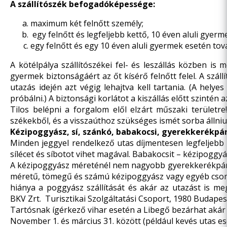
A szállítószék befogadóképessége:
maximum két felnőtt személy;
egy felnőtt és legfeljebb kettő, 10 éven aluli gyerm
egy felnőtt és egy 10 éven aluli gyermek esetén tov
A kötélpálya szállítószékei fel- és leszállás közben i
gyermek biztonságáért az őt kísérő felnőtt felel. A száll
utazás idején azt végig lehajtva kell tartania. (A hely
próbálni.) A biztonsági korlátot a kiszállás előtt szintén a
Tilos belépni a forgalom elől elzárt műszaki területre
székekből, és a visszaúthoz szükséges ismét sorba állniuk
Kézipoggyász, sí, szánkó, babakocsi, gyerekkerékpár
Minden jeggyel rendelkező utas díjmentesen legfeljebb
sílécet és síbotot vihet magával. Babakocsit – kézipoggyá
A kézipoggyász méreténél nem nagyobb gyerekkerékpár va
méretű, tömegű és számú kézipoggyász vagy egyéb cso
hiánya a poggyász szállítását és akár az utazást is me
BKV Zrt. Turisztikai Szolgáltatási Csoport, 1980 Budapest
Tartósnak ígérkező vihar esetén a Libegő bezárhat akár
November 1. és március 31. között (például kevés utas es