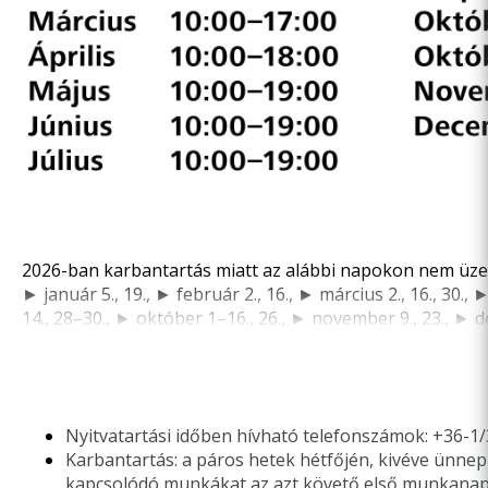
2026-ban karbantartás miatt az alábbi napokon nem üzem
► január 5., 19., ► február 2., 16., ► március 2., 16., 30., 
14., 28–30., ► október 1–16., 26., ► november 9., 23., ► d
Nyitvatartási időben hívható telefonszámok: +36-1
Karbantartás: a páros hetek hétfőjén, kivéve ünn
kapcsolódó munkákat az azt követő első munkanapo