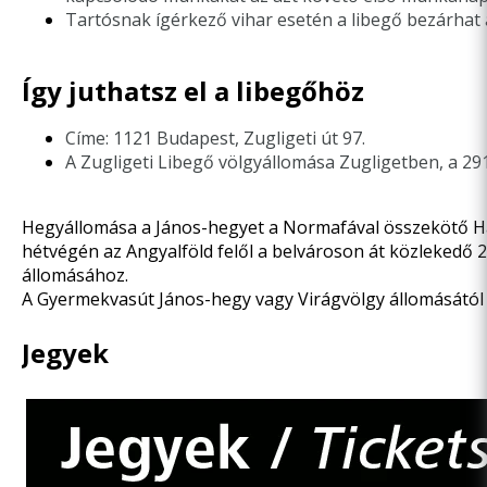
Tartósnak ígérkező vihar esetén a libegő bezárhat
Így juthatsz el a libegőhöz
Címe: 1121 Budapest, Zugligeti út 97.
A Zugligeti Libegő völgyállomása Zugligetben, a 29
Hegyállomása a János-hegyet a Normafával összekötő Hárm
hétvégén az Angyalföld felől a belvároson át közlekedő 2
állomásához.
A Gyermekvasút János-hegy vagy Virágvölgy állomásától rö
Jegyek