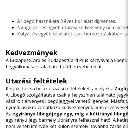
A libegő használata 3 éves kor alatt díjmentes.
Nyugdíjas- és egyéb utazási kedvezmény nem vehet
Kutyát és egyéb kisállatot csak hordozótáskában szál
Kedvezmények
A BudapestCard és BudapestCard Plus kártyával a libegőn
hegyállomásán található büfében veheted át.
Utazási feltételek
Kérjük, tartsa be az utazási feltételeket, amelyek a
Zugli
A Libegő szolgáltatása csak a helyszínen található jeg
vásárolt érvényes libegőjeggyel vehető igénybe. Másfajt
nyugdíjasokra vonatkozó kedvezmények nem érvényesek
Az
egyirányú
libegőjegy egy, míg a kétirányú libe
egyirányú jegy bármely útirányra felhasználható. A kéti
nem veheti igénybe két külön személy, továbbá zárás előt