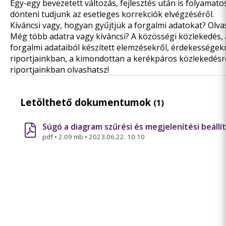
Egy-egy bevezetett változás, fejlesztés után is folyamat
dönteni tudjunk az esetleges korrekciók elvégzéséről.
Kíváncsi vagy, hogyan gyűjtjük a forgalmi adatokat? Olva
Még több adatra vagy kíváncsi? A közösségi közlekedés,
forgalmi adataiból készített elemzésekről, érdekessége
riportjainkban
, a kimondottan a kerékpáros közlekedésr
riportjainkban
olvashatsz!
Letölthető dokumentumok
(1)
Súgó a diagram szűrési és megjelenítési beállí
pdf
•
2.09 mb
•
2023.06.22. 10:10