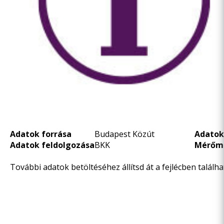
Adatok forrása
Budapest Közút
Adatok
Adatok feldolgozása
BKK
Mérőm
További adatok betöltéséhez állítsd át a fejlécben talál