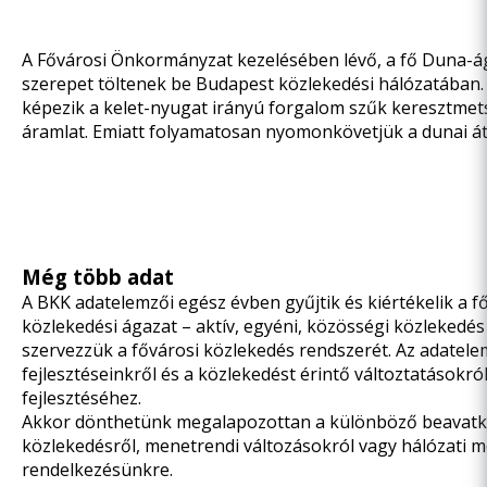
A Fővárosi Önkormányzat kezelésében lévő, a fő Duna-á
szerepet töltenek be Budapest közlekedési hálózatában. 
képezik a kelet-nyugat irányú forgalom szűk keresztmets
áramlat. Emiatt folyamatosan nyomonkövetjük a dunai átk
Még több adat
A BKK adatelemzői egész évben gyűjtik és kiértékelik a 
közlekedési ágazat – aktív, egyéni, közösségi közlekedés
szervezzük a fővárosi közlekedés rendszerét. Az adate
fejlesztéseinkről és a közlekedést érintő változtatásokról
fejlesztéséhez.
Akkor dönthetünk megalapozottan a különböző beavatkoz
közlekedésről, menetrendi változásokról vagy hálózati mó
rendelkezésünkre.