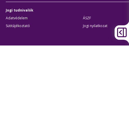
Jogi tudnivalók
Adatvédelem
ÁSZF
Sütitájékoztató
Jogi nyilatkozat
Átláthatóság
Akadálymentes beállítások
BKK Budapesti Közlekedési Központ
Zártkörűen Működő Részvénytársaság
Cégjegyzékszám:
01-10-046840
Cím:
1075 Budapest, Rumbach Sebestyén utca 19-21
Telefon:
+36 1 3 255 255
E-mail:
bkk@bkk.hu