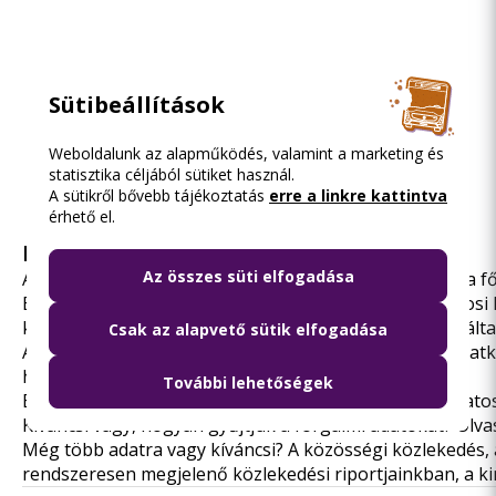
Sütibeállítások
Weboldalunk az alapműködés, valamint a marketing és
statisztika céljából sütiket használ.
A sütikről bővebb tájékoztatás
erre a linkre kattintva
érhető el.
Még több adat
Az összes süti elfogadása
A BKK adatelemzői egész évben gyűjtik és kiértékelik a f
Ezek segítségével működtetjük és szervezzük a fővárosi
közlekedést érintő változtatásokról, ami segít a szolgált
Csak az alapvető sütik elfogadása
Akkor dönthetünk megalapozottan a különböző beavatkozá
ha minél több forgalmi adat áll a rendelkezésünkre.
További lehetőségek
Egy-egy bevezetett változás, fejlesztés után is folyamat
Kíváncsi vagy, hogyan gyűjtjük a forgalmi adatokat? Olva
Még több adatra vagy kíváncsi? A közösségi közlekedés, 
rendszeresen megjelenő
közlekedési riportjainkban
, a 