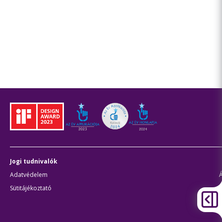
Jogi tudnivalók
Adatvédelem
Sütitájékoztató
J