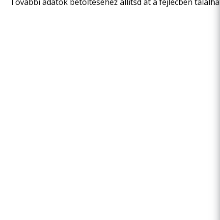
További adatok betöltéséhez állítsd át a fejlécben talál