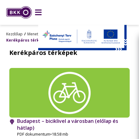
Kezdőlap
Menetrend, utazástervezés
Térképek
Kerékpáros térképek
Kerékpáros térképek
Budapest – biciklivel a városban (előlap és
hátlap)
PDF dokumentum
•
18.58 mb