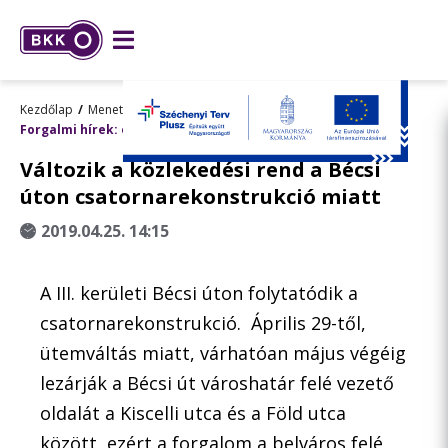
Kezdőlap
Menetrend, utazástervezés
Forgalmi hírek: előre tervezett változások
Változik a közlekedési rend a Bécsi
úton csatornarekonstrukció miatt
2019.04.25. 14:15
A III. kerületi Bécsi úton folytatódik a
csatornarekonstrukció. Április 29-től,
ütemváltás miatt, várhatóan május végéig
lezárják a Bécsi út városhatár felé vezető
oldalát a Kiscelli utca és a Föld utca
között, ezért a forgalom a belváros felé