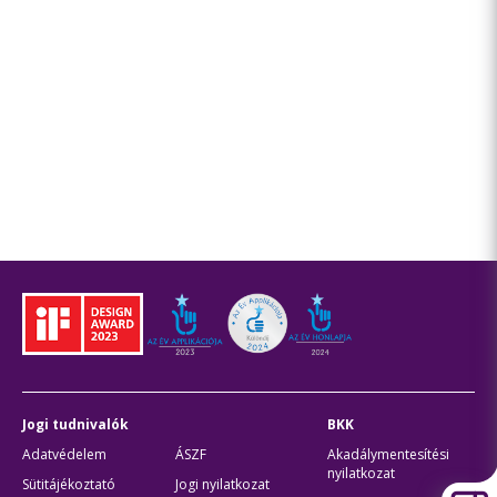
Jogi tudnivalók
BKK
Adatvédelem
ÁSZF
Akadálymentesítési
nyilatkozat
Sütitájékoztató
Jogi nyilatkozat