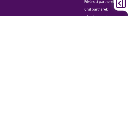
Fővárosi partnerek
Civil partnerek
Kiberbiztonsági
auditigazolás
Egyéb
Átláthatóság
Oldaltérkép
Akadálymentes beállítások
Sütibeállítások
BKK Budapesti Közlekedési Központ
Zártkörűen Működő Részvénytársaság
Cégjegyzékszám:
01-10-046840
Cím:
1075 Budapest, Rumbach Sebestyén utca 19-21
Telefon:
+36 1 3 255 255
E-mail:
bkk@bkk.hu
© 2011-2026 BKK