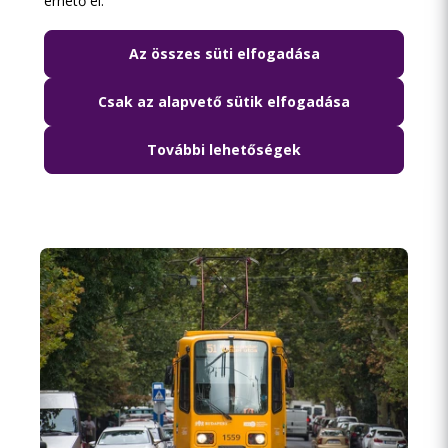
érhető el.
Az összes süti elfogadása
Csak az alapvető sütik elfogadása
2026.08.06. 09:18
Szombaton a munkanapi menetrend
További lehetőségek
szerint indulnak a BKK-járatok