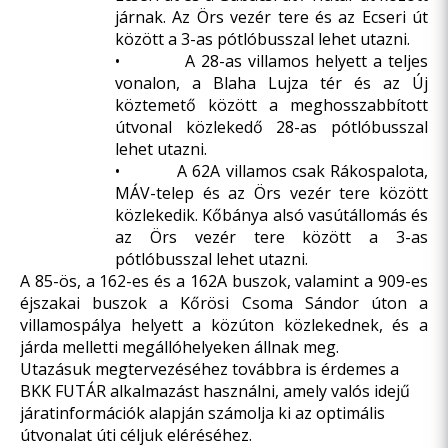
járnak. Az Örs vezér tere és az Ecseri út
között a 3-as pótlóbusszal lehet utazni.
• A 28-as villamos helyett a teljes
vonalon, a Blaha Lujza tér és az Új
köztemető között a meghosszabbított
útvonal közlekedő 28-as pótlóbusszal
lehet utazni.
• A 62A villamos csak Rákospalota,
MÁV-telep és az Örs vezér tere között
közlekedik. Kőbánya alsó vasútállomás és
az Örs vezér tere között a 3-as
pótlóbusszal lehet utazni.
A 85-ös, a 162-es és a 162A buszok, valamint a 909-es
éjszakai buszok a Kőrösi Csoma Sándor úton a
villamospálya helyett a közúton közlekednek, és a
járda melletti megállóhelyeken állnak meg.
Utazásuk megtervezéséhez továbbra is érdemes a
BKK FUTÁR
alkalmazást használni, amely valós idejű
járatinformációk alapján számolja ki az optimális
útvonalat úti céljuk eléréséhez.