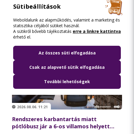
augusztusi hétvégén
Sütibeállítások
Weboldalunk az alapműködés, valamint a marketing és
statisztika céljából sütiket használ.
A sütikről bővebb tájékoztatás
erre a linkre kattintva
érhető el.
Az összes süti elfogadása
Csak az alapvető sütik elfogadása
További lehetőségek
2026.08.06. 11:21
Rendszeres karbantartás miatt
pótlóbusz jár a 6-os villamos helyett
csütörtök éjszaka