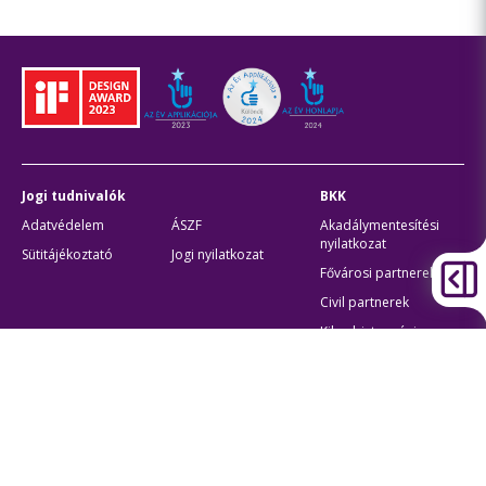
Jogi tudnivalók
BKK
Adatvédelem
ÁSZF
Akadálymentesítési
nyilatkozat
Sütitájékoztató
Jogi nyilatkozat
Fővárosi partnerek
Civil partnerek
Kiberbiztonsági
auditigazolás
Egyéb
Átláthatóság
Oldaltérkép
Akadálymentes beállítások
Sütibeállítások