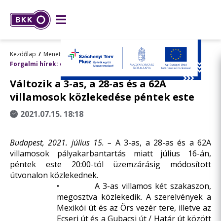
Kezdőlap
Menetrend, utazástervezés
Forgalmi hírek: előre tervezett változások
Változik a 3-as, a 28-as és a 62A
villamosok közlekedése péntek este
2021.07.15. 18:18
Budapest, 2021. július 15. –
A 3-as, a 28-as és a 62A
villamosok pályakarbantartás miatt július 16-án,
péntek este 20:00-tól üzemzárásig módosított
útvonalon közlekednek.
• A 3-as villamos két szakaszon,
megosztva közlekedik. A szerelvények a
Mexikói út és az Örs vezér tere, illetve az
Ecseri út és a Gubacsi út / Határ út között