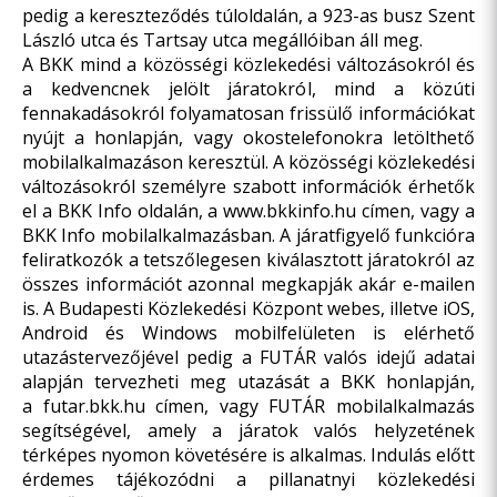
pedig a kereszteződés túloldalán, a 923-as busz Szent
László utca és Tartsay utca megállóiban áll meg.
A BKK mind a közösségi közlekedési változásokról és
a kedvencnek jelölt járatokról, mind a közúti
fennakadásokról folyamatosan frissülő információkat
nyújt a honlapján, vagy okostelefonokra letölthető
mobilalkalmazáson keresztül. A közösségi közlekedési
változásokról személyre szabott információk érhetők
el a BKK Info oldalán, a
www.bkkinfo.hu
címen, vagy a
BKK Info mobilalkalmazásban. A járatfigyelő funkcióra
feliratkozók a tetszőlegesen kiválasztott járatokról az
összes információt azonnal megkapják akár e-mailen
is. A Budapesti Közlekedési Központ webes, illetve iOS,
Android és Windows mobilfelületen is elérhető
utazástervezőjével pedig a FUTÁR valós idejű adatai
alapján tervezheti meg utazását a BKK honlapján,
a
futar.bkk.hu
címen, vagy FUTÁR mobilalkalmazás
segítségével, amely a járatok valós helyzetének
térképes nyomon követésére is alkalmas. Indulás előtt
érdemes tájékozódni a pillanatnyi közlekedési