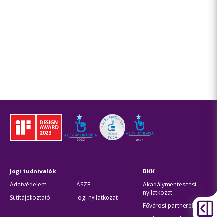
Jogi tudnivalók
BKK
Adatvédelem
ÁSZF
Akadálymentesítési
nyilatkozat
Sütitájékoztató
Jogi nyilatkozat
Fővárosi partnerek