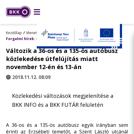
Kezdőlap
Menetrend, utazástervezés
Forgalmi hírek: előre tervezett változások
Változik a 36-os és a 135-ös autóbusz
közlekedése útfelújítás miatt
november 12-én és 13-án
2018.11.12. 08:09
Közlekedési változások megjelenítése a
BKK INFO és a BKK FUTÁR felületén
A 36-os és a 135-ös autóbusz egyik irányban sem
érinti az Erzsébeti temetőt, a Szent László utcánál