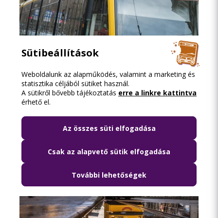
Sütibeállítások
2026.08.07. 12:11
Weboldalunk az alapműködés, valamint a marketing és
Pótlóbusz jár az 51A villamos helyett két
statisztika céljából sütiket használ.
augusztusi hétvégén
A sütikről bővebb tájékoztatás
erre a linkre kattintva
érhető el.
Az összes süti elfogadása
Csak az alapvető sütik elfogadása
További lehetőségek