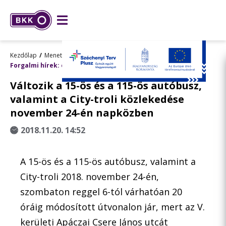
Kezdőlap
Menetrend, utazástervezés
Forgalmi hírek: előre tervezett változások
Változik a 15-ös és a 115-ös autóbusz,
valamint a City-troli közlekedése
november 24-én napközben
2018.11.20. 14:52
A 15-ös és a 115-ös autóbusz, valamint a
City-troli 2018. november 24-én,
szombaton reggel 6-tól várhatóan 20
óráig módosított útvonalon jár, mert az V.
kerületi Apáczai Csere János utcát