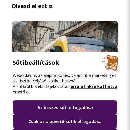
Olvasd el ezt is
Sütibeállítások
Weboldalunk az alapműködés, valamint a marketing és
statisztika céljából sütiket használ.
A sütikről bővebb tájékoztatás
erre a linkre kattintva
érhető el.
2026.08.07. 12:11
Az összes süti elfogadása
Pótlóbusz jár az 51A villamos helyett két
augusztusi hétvégén
Csak az alapvető sütik elfogadása