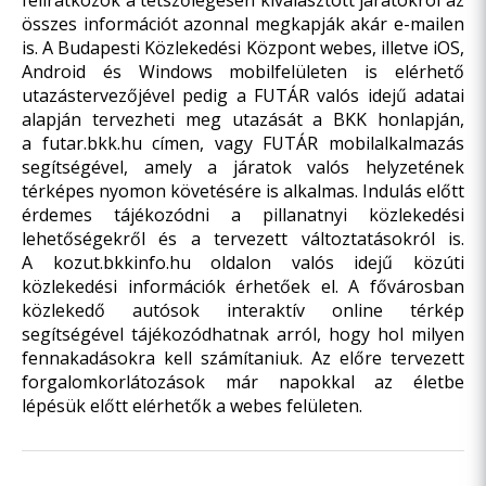
feliratkozók a tetszőlegesen kiválasztott járatokról az
összes információt azonnal megkapják akár e-mailen
is. A Budapesti Közlekedési Központ webes, illetve iOS,
Android és Windows mobilfelületen is elérhető
utazástervezőjével pedig a FUTÁR valós idejű adatai
alapján tervezheti meg utazását a BKK honlapján,
a
futar.bkk.hu
címen, vagy FUTÁR mobilalkalmazás
segítségével, amely a járatok valós helyzetének
térképes nyomon követésére is alkalmas. Indulás előtt
érdemes tájékozódni a pillanatnyi közlekedési
lehetőségekről és a tervezett változtatásokról is.
A
kozut.bkkinfo.hu
oldalon valós idejű közúti
közlekedési információk érhetőek el. A fővárosban
közlekedő autósok interaktív online térkép
segítségével tájékozódhatnak arról, hogy hol milyen
fennakadásokra kell számítaniuk. Az előre tervezett
forgalomkorlátozások már napokkal az életbe
lépésük előtt elérhetők a webes felületen.