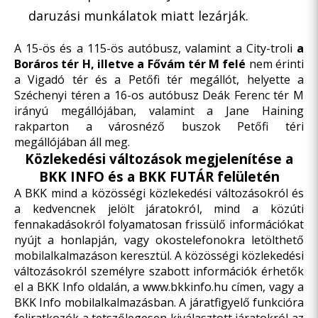
daruzási munkálatok miatt lezárják.
A 15-ös és a 115-ös autóbusz, valamint a City-troli
a
Boráros tér H, illetve a Fővám tér M felé
nem érinti
a Vigadó tér és a Petőfi tér megállót, helyette a
Széchenyi téren a 16-os autóbusz Deák Ferenc tér M
irányú megállójában, valamint a Jane Haining
rakparton a városnéző buszok Petőfi téri
megállójában áll meg.
Közlekedési változások megjelenítése a
BKK INFO és a BKK FUTÁR felületén
A BKK mind a közösségi közlekedési változásokról és
a kedvencnek jelölt járatokról, mind a közúti
fennakadásokról folyamatosan frissülő információkat
nyújt a honlapján, vagy okostelefonokra letölthető
mobilalkalmazáson keresztül. A közösségi közlekedési
változásokról személyre szabott információk érhetők
el a BKK Info oldalán, a
www.bkkinfo.hu
címen, vagy a
BKK Info mobilalkalmazásban. A járatfigyelő funkcióra