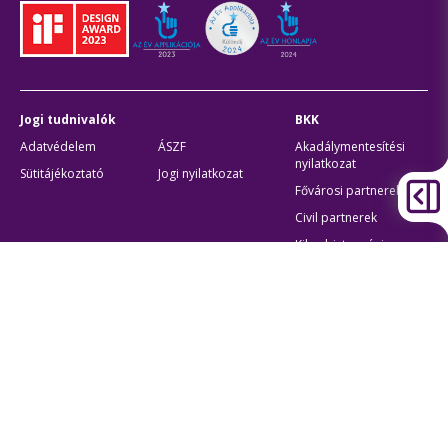
Jogi tudnivalók
BKK
Adatvédelem
ÁSZF
Akadálymentesítési
nyilatkozat
Sütitájékoztató
Jogi nyilatkozat
Fővárosi partnerek
Civil partnerek
Kiberbiztonsági
auditigazolás
Egyéb
Átláthatóság
Oldaltérkép
Akadálymentes beállítások
Sütibeállítások
BKK Budapesti Közlekedési Központ